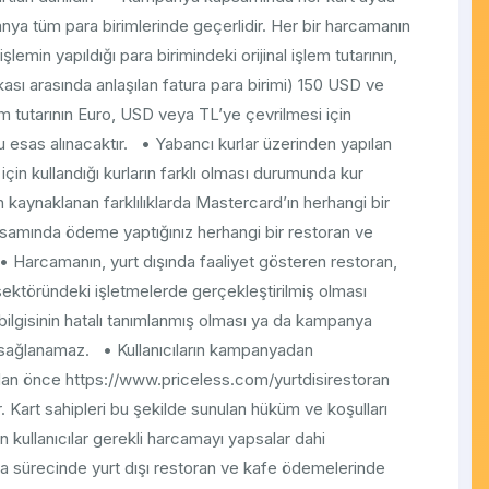
ya tüm para birimlerinde geçerlidir. Her bir harcamanın
min yapıldığı para birimindeki orijinal işlem tutarının,
kası arasında anlaşılan fatura para birimi) 150 USD ve
m tutarının Euro, USD veya TL’ye çevrilmesi için
ru esas alınacaktır. • Yabancı kurlar üzerinden yapılan
k için kullandığı kurların farklı olması durumunda kur
 kaynaklanan farklılıklarda Mastercard’ın herhangi bir
mında ödeme yaptığınız herhangi bir restoran ve
 Harcamanın, yurt dışında faaliyet gösteren restoran,
ektöründeki işletmelerde gerçekleştirilmiş olması
 bilgisinin hatalı tanımlanmış olması ya da kampanya
ağlanamaz. • Kullanıcıların kampanyadan
dan önce https://www.priceless.com/yurtdisirestoran
 Kart sahipleri bu şekilde sunulan hüküm ve koşulları
n kullanıcılar gerekli harcamayı yapsalar dahi
ürecinde yurt dışı restoran ve kafe ödemelerinde