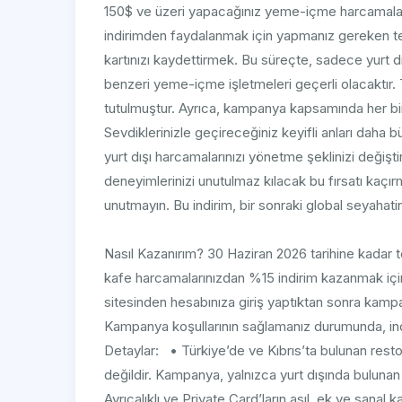
150$ ve üzeri yapacağınız yeme-içme harcamaları
indirimden faydalanmak için yapmanız gereken t
kartınızı kaydettirmek. Bu süreçte, sadece yurt dı
benzeri yeme-içme işletmeleri geçerli olacaktır.
tutulmuştur. Ayrıca, kampanya kapsamında her bir
Sevdiklerinizle geçireceğiniz keyifli anları daha
yurt dışı harcamalarınızı yönetme şeklinizi değişti
deneyimlerinizi unutulmaz kılacak bu fırsatı kaçı
unutmayın. Bu indirim, bir sonraki global seyahati
Nasıl Kazanırım? 30 Haziran 2026 tarihine kadar 
kafe harcamalarınızdan %15 indirim kazanmak iç
sitesinden hesabınıza giriş yaptıktan sonra kampany
Kampanya koşullarının sağlamanız durumunda, indi
Detaylar: • Türkiye’de ve Kıbrıs’ta bulunan rest
değildir. Kampanya, yalnızca yurt dışında bulun
Ayrıcalıklı ve Private Card’ların asıl, ek ve sana