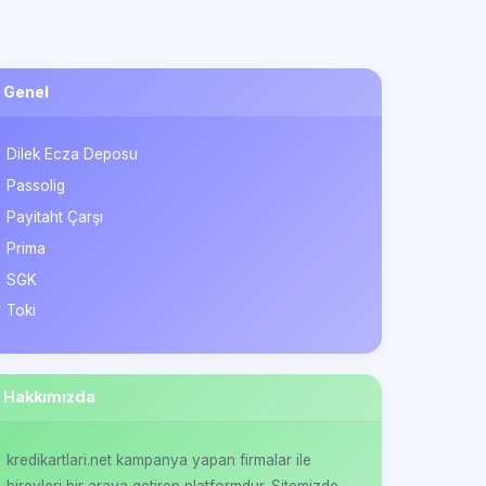
Genel
Dilek Ecza Deposu
Passolig
Payitaht Çarşı
Prima
SGK
Toki
Hakkımızda
kredikartlari.net kampanya yapan firmalar ile
bireyleri bir araya getiren platformdur. Sitemizde