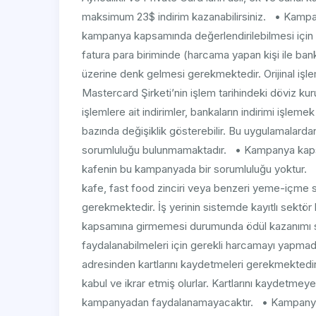
maksimum 23$ indirim kazanabilirsiniz. • Kampan
kampanya kapsamında değerlendirilebilmesi için işle
fatura para biriminde (harcama yapan kişi ile ban
üzerine denk gelmesi gerekmektedir. Orijinal işle
Mastercard Şirketi’nin işlem tarihindeki döviz ku
işlemlere ait indirimler, bankaların indirimi işleme
bazında değişiklik gösterebilir. Bu uygulamalardan
sorumluluğu bulunmamaktadır. • Kampanya kapsa
kafenin bu kampanyada bir sorumluluğu yoktur. •
kafe, fast food zinciri veya benzeri yeme-içme s
gerekmektedir. İş yerinin sistemde kayıtlı sektör
kapsamına girmemesi durumunda ödül kazanımı s
faydalanabilmeleri için gerekli harcamayı yapma
adresinden kartlarını kaydetmeleri gerekmektedir.
kabul ve ikrar etmiş olurlar. Kartlarını kaydetmeye
kampanyadan faydalanamayacaktır. • Kampanya s