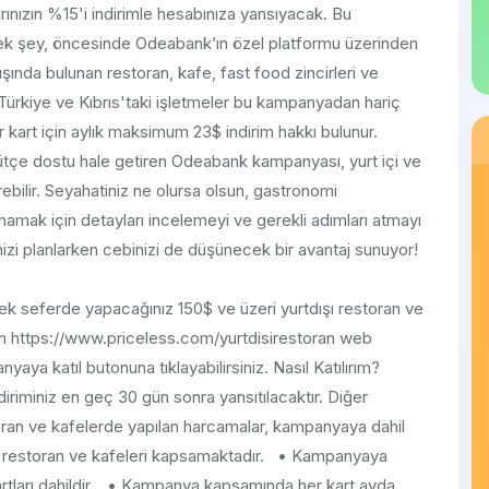
nızın %15'i indirimle hesabınıza yansıyacak. Bu
ek şey, öncesinde Odeabank’ın özel platformu üzerinden
şında bulunan restoran, kafe, fast food zincirleri ve
 Türkiye ve Kıbrıs'taki işletmeler bu kampanyadan hariç
 kart için aylık maksimum 23$ indirim hakkı bulunur.
 bütçe dostu hale getiren Odeabank kampanyası, yurt içi ve
rebilir. Seyahatiniz ne olursa olsun, gastronomi
rmamak için detayları incelemeyi ve gerekli adımları atmayı
nizi planlarken cebinizi de düşünecek bir avantaj sunuyor!
tek seferde yapacağınız 150$ ve üzeri yurtdışı restoran ve
in https://www.priceless.com/yurtdisirestoran web
aya katıl butonuna tıklayabilirsiniz. Nasıl Katılırım?
riminiz en geç 30 gün sonra yansıtılacaktır. Diğer
oran ve kafelerde yapılan harcamalar, kampanyaya dahil
an restoran ve kafeleri kapsamaktadır. • Kampanyaya
l kartları dahildir. • Kampanya kapsamında her kart ayda