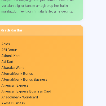
yer alan bilgiler tanıtım amaçlı olup her hakkı
mahfuzdur. Teyit için firmalarla iletişime geçiniz.
Kredi Kartları
Adios
Afili Bonus
Akbank Kart
Âlâ Kart
Albaraka World
Alternatifbank Bonus
Alternatifbank Bonus Business
American Express
American Express Business Card
Anadolubank Worldcard
Axess Business