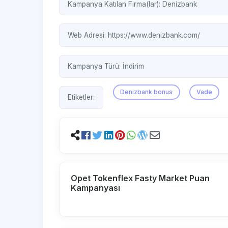
Kampanya Katılan Firma(lar):
Denizbank
Web Adresi:
https://www.denizbank.com/
Kampanya Türü:
İndirim
Denizbank bonus
Vade
Etiketler:
Opet Tokenflex Fasty Market Puan
Kampanyası