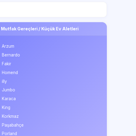
Mutfak Gereçleri / Küçük Ev Aletleri
Arzum
Bernardo
Fakir
Homend
illy
Jumbo
Karaca
King
Korkmaz
Paşabahçe
Porland