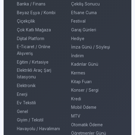
Banka / Finans
Çekiliş Sonucu
Beyaz Eşya / Kombi
Efsane Cuma
Çiçekçilik
Festival
Çok Katlı Mağaza
Garaj Günleri
Dijital Platform
Hediye
E-Ticaret / Online
İmza Günü / Söyleşi
Alışveriş
İndirim
Eğitim / Kırtasiye
Kadınlar Günü
Elektrikli Araç Şarj
Kermes
İstasyonu
Kitap Fuarı
Elektronik
Konser / Sergi
Enerji
Kredi
Ev Tekstili
Mobil Ödeme
Genel
MTV
Giyim / Tekstil
Otomatik Ödeme
Havayolu / Havalimanı
Öğretmenler Günü