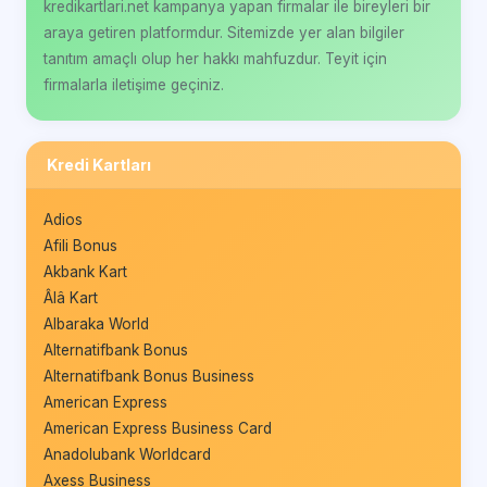
kredikartlari.net kampanya yapan firmalar ile bireyleri bir
araya getiren platformdur. Sitemizde yer alan bilgiler
tanıtım amaçlı olup her hakkı mahfuzdur. Teyit için
firmalarla iletişime geçiniz.
Kredi Kartları
Adios
Afili Bonus
Akbank Kart
Âlâ Kart
Albaraka World
Alternatifbank Bonus
Alternatifbank Bonus Business
American Express
American Express Business Card
Anadolubank Worldcard
Axess Business