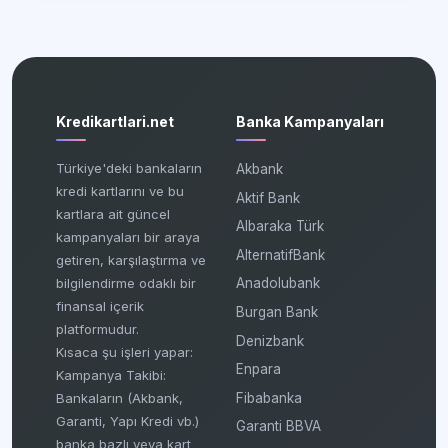
Kredikartlari.net
Banka Kampanyaları
Türkiye'deki bankaların
Akbank
kredi kartlarını ve bu
Aktif Bank
kartlara ait güncel
Albaraka Türk
kampanyaları bir araya
AlternatifBank
getiren, karşılaştırma ve
bilgilendirme odaklı bir
Anadolubank
finansal içerik
Burgan Bank
platformudur.
Denizbank
Kısaca şu işleri yapar:
Enpara
Kampanya Takibi:
Fibabanka
Bankaların (Akbank,
Garanti, Yapı Kredi vb.)
Garanti BBVA
banka bazlı veya kart