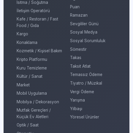
Isıtma / Soğutma
Puan
İletişim Operatörü
Ramazan
Kafe / Restoran / Fast
Sevgililer Günü
Food / Gıda
Sosyal Medya
Kargo
Sosyal Sorumluluk
Konaklama
Sömestir
Kozmetik / Kişisel Bakım
Takas
Kripto Platformu
Taksit Atlat
Kuru Temizleme
Temassız Ödeme
Kültür / Sanat
Tiyatro / Müzikal
Market
Vergi Ödeme
Mobil Uygulama
Yarışma
Mobilya / Dekorasyon
Yılbaşı
Mutfak Gereçleri /
Küçük Ev Aletleri
Yöresel Ürünler
Optik / Saat