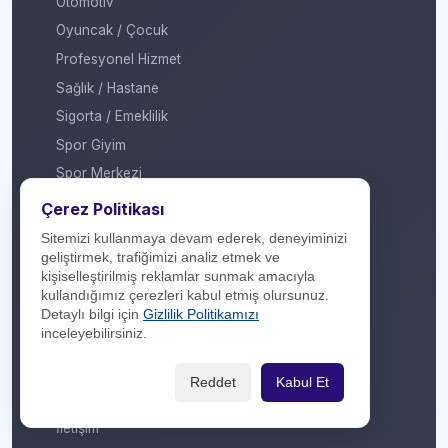
Otomotiv
Oyuncak / Çocuk
Profesyonel Hizmet
Sağlık / Hastane
Sigorta / Emeklilik
Spor Giyim
Spor Merkezi
Tasarım
Çerez Politikası
Turizm / Seyahat
Sitemizi kullanmaya devam ederek, deneyiminizi
geliştirmek, trafiğimizi analiz etmek ve
Ulaşım
kişiselleştirilmiş reklamlar sunmak amacıyla
Veteriner / Pet Shop
kullandığımız çerezleri kabul etmiş olursunuz.
Detaylı bilgi için
Gizlilik Politikamızı
Yapı Marketi
inceleyebilirsiniz.
Yurt Dışı / Duty Free
Hakkımızda
Reddet
Kabul Et
İletişim