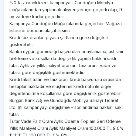
%0 faiz oranlı kredi kampanyası Gündoğdu Mobilya
mağazalarından yapılacak alışverişler için geçerli olup, 9
ay vadeye kadar geçerlidir.
Kampanya Gündoğdu Mağazalarında geçerlidir. Mağaza
listesine buradan ulaşabilirsiniz.
Kredi faiz oranları piyasa şartlarına göre değişiklik
gösterebilir.
Banka uygun görmediği başvuruları onaylamama, üst sınır
belirleme ve koşullarda değişiklik yapma hakkını saklı
tutar. Aylık ve yıllık maliyet oranları, faiz oranı, vade ve
tutara göre değişiklik göstermektedir.
Kredi taksit tutarı ve faiz oranı kredi başvurusu sırasında
hesaplanmaktadır ve müşterinin kredi notu ile diğer
değerlendirme koşullarına göre değişkenlik gösterebilir.
Burgan Bank A.Ş ve Gündoğdu Mobilya Sanayi Ticaret
Ltd. Şti kampanyayı değiştirme – sonlandırma hakkını saklı
tutar.
Tutar Vade Faiz Oranı Aylık Ödeme Toplam Geri Ödeme
Yıllık Maaliyet Oranı Aylık Maaliyet Oranı 100.000 TL 9 0%
11.111,11 TL 100.000 TL 0% 0%