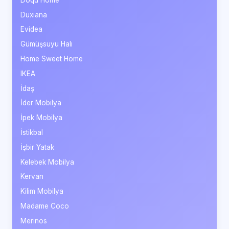
Duxiana
Evidea
Gümüşsuyu Halı
Home Sweet Home
IKEA
İdaş
İder Mobilya
İpek Mobilya
İstikbal
İşbir Yatak
Kelebek Mobilya
Kervan
Kilim Mobilya
Madame Coco
Merinos