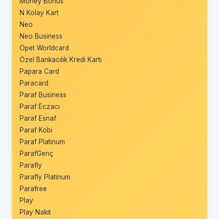
Money Bonus
N Kolay Kart
Neo
Neo Business
Opet Worldcard
Özel Bankacılık Kredi Kartı
Papara Card
Paracard
Paraf Business
Paraf Eczacı
Paraf Esnaf
Paraf Kobi
Paraf Platinum
ParafGenç
Parafly
Parafly Platinum
Parafree
Play
Play Nakit