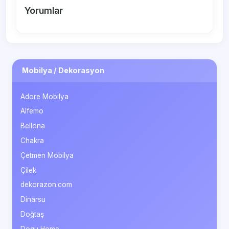
Yorumlar
Mobilya / Dekorasyon
Adore Mobilya
Alfemo
Bellona
Chakra
Çetmen Mobilya
Çilek
dekorazon.com
Dinarsu
Doğtaş
Doqu Home