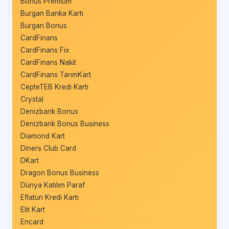
Bonus Premium
Burgan Banka Kartı
Burgan Bonus
CardFinans
CardFinans Fix
CardFinans Nakit
CardFinans TarımKart
CepteTEB Kredi Kartı
Crystal
Denizbank Bonus
Denizbank Bonus Business
Diamond Kart
Diners Club Card
DKart
Dragon Bonus Business
Dünya Katılım Paraf
Eflatun Kredi Kartı
Elit Kart
Encard