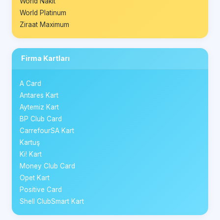
World Nakit
World Platinum
Ziraat Maximum
Firma Kartları
A Card
Antares Kart
Aytemiz Kart
BP Club Card
CarrefourSA Kart
Kartuş
Ki! Kart
Money Club Card
Opet Kart
Positive Card
Shell ClubSmart Kart