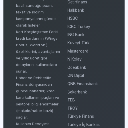
Getirfinans
bazlı sunduğu puan,
Halkbank
taksit ve indirim
HSBC
kampanyalarını güncel
olarak listeler.
ICBC Turkey
Kart Karşılaştırma: Farklı
ING Bank
kredi kartlarının (Wings,
Kuveyt Türk
Bonus, World vb.)
Mastercard
özelliklerini, avantajlarını
ve yıllık ücret gibi
N Kolay
detaylarını kullanıcılara
Odeabank
sunar.
ON Dijital
Haber ve Rehberlik:
QNB Finansbank
Finans dünyasından
güncel haberler, kredi
Şekerbank
kartı kullanım ipuçları ve
TEB
sektörel bilgilendirmeler
TROY
(makale/haber bazlı)
Türkiye Finans
sağlar.
Kullanıcı Deneyimi:
Türkiye İş Bankası