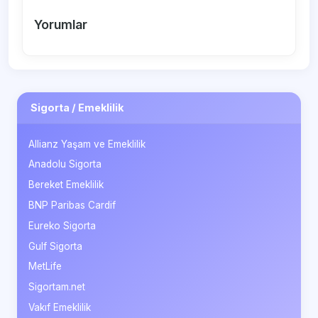
Yorumlar
Sigorta / Emeklilik
Allianz Yaşam ve Emeklilik
Anadolu Sigorta
Bereket Emeklilik
BNP Paribas Cardif
Eureko Sigorta
Gulf Sigorta
MetLife
Sigortam.net
Vakıf Emeklilik