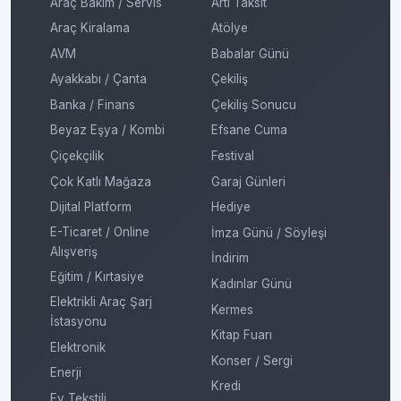
Araç Bakım / Servis
Artı Taksit
Araç Kiralama
Atölye
AVM
Babalar Günü
Ayakkabı / Çanta
Çekiliş
Banka / Finans
Çekiliş Sonucu
Beyaz Eşya / Kombi
Efsane Cuma
Çiçekçilik
Festival
Çok Katlı Mağaza
Garaj Günleri
Dijital Platform
Hediye
E-Ticaret / Online
İmza Günü / Söyleşi
Alışveriş
İndirim
Eğitim / Kırtasiye
Kadınlar Günü
Elektrikli Araç Şarj
Kermes
İstasyonu
Kitap Fuarı
Elektronik
Konser / Sergi
Enerji
Kredi
Ev Tekstili