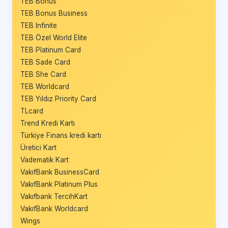
TEB Bonus
TEB Bonus Business
TEB Infinite
TEB Özel World Elite
TEB Platinum Card
TEB Sade Card
TEB She Card
TEB Worldcard
TEB Yıldız Priority Card
TLcard
Trend Kredi Kartı
Türkiye Finans kredi kartı
Üretici Kart
Vadematik Kart
VakıfBank BusinessCard
VakıfBank Platinum Plus
Vakıfbank TercihKart
VakıfBank Worldcard
Wings