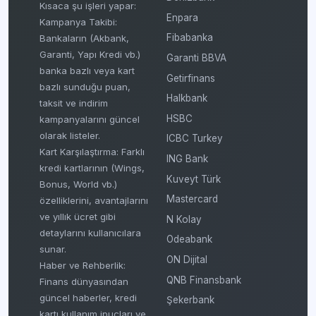
Kısaca şu işleri yapar:
Enpara
Kampanya Takibi:
Fibabanka
Bankaların (Akbank,
Garanti, Yapı Kredi vb.)
Garanti BBVA
banka bazlı veya kart
Getirfinans
bazlı sunduğu puan,
Halkbank
taksit ve indirim
HSBC
kampanyalarını güncel
olarak listeler.
ICBC Turkey
Kart Karşılaştırma: Farklı
ING Bank
kredi kartlarının (Wings,
Kuveyt Türk
Bonus, World vb.)
Mastercard
özelliklerini, avantajlarını
ve yıllık ücret gibi
N Kolay
detaylarını kullanıcılara
Odeabank
sunar.
ON Dijital
Haber ve Rehberlik:
QNB Finansbank
Finans dünyasından
güncel haberler, kredi
Şekerbank
kartı kullanım ipuçları ve