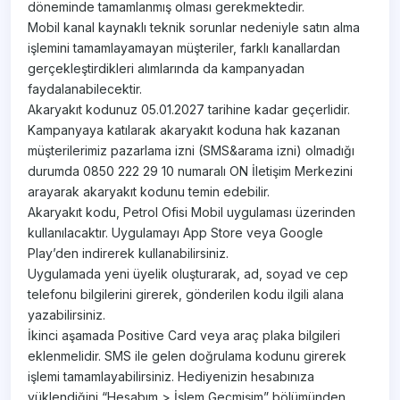
döneminde tamamlanmış olması gerekmektedir.
Mobil kanal kaynaklı teknik sorunlar nedeniyle satın alma
işlemini tamamlayamayan müşteriler, farklı kanallardan
gerçekleştirdikleri alımlarında da kampanyadan
faydalanabilecektir.
Akaryakıt kodunuz 05.01.2027 tarihine kadar geçerlidir.
Kampanyaya katılarak akaryakıt koduna hak kazanan
müşterilerimiz pazarlama izni (SMS&arama izni) olmadığı
durumda 0850 222 29 10 numaralı ON İletişim Merkezini
arayarak akaryakıt kodunu temin edebilir.
Akaryakıt kodu, Petrol Ofisi Mobil uygulaması üzerinden
kullanılacaktır. Uygulamayı App Store veya Google
Play’den indirerek kullanabilirsiniz.
Uygulamada yeni üyelik oluşturarak, ad, soyad ve cep
telefonu bilgilerini girerek, gönderilen kodu ilgili alana
yazabilirsiniz.
İkinci aşamada Positive Card veya araç plaka bilgileri
eklenmelidir. SMS ile gelen doğrulama kodunu girerek
işlemi tamamlayabilirsiniz. Hediyenizin hesabınıza
yüklendiğini “Hesabım > İşlem Geçmişim” bölümünden