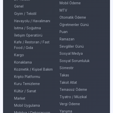
Mobil Ödeme
Genel
MTV
Giyim / Tekstil
Otomatik Ödeme
Havayolu / Havalimanı
Öğretmenler Günü
Isıtma / Soğutma
Puan
İletişim Operatörü
Ramazan
Kafe / Restoran / Fast
Sevgililer Günü
Food / Gıda
Sosyal Medya
Kargo
Sosyal Sorumluluk
Konaklama
Sömestir
Kozmetik / Kişisel Bakım
Takas
Kripto Platformu
Taksit Atlat
Kuru Temizleme
Temassız Ödeme
Kültür / Sanat
Tiyatro / Müzikal
Market
Vergi Ödeme
Mobil Uygulama
Yarışma
Mobilya / Dekorasyon