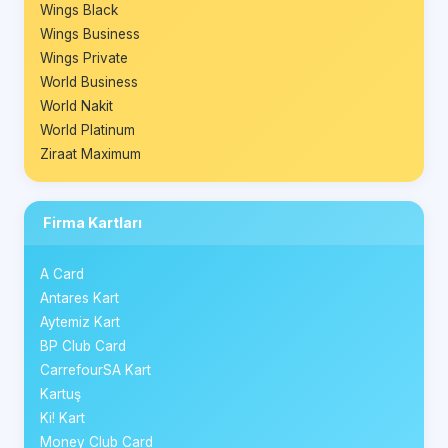
Wings Black
Wings Business
Wings Private
World Business
World Nakit
World Platinum
Ziraat Maximum
Firma Kartları
A Card
Antares Kart
Aytemiz Kart
BP Club Card
CarrefourSA Kart
Kartuş
Ki! Kart
Money Club Card