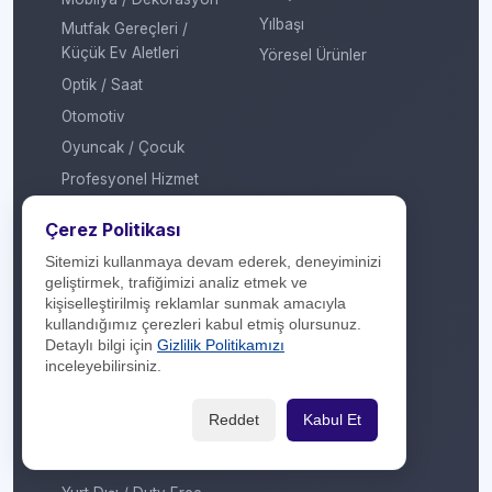
Yılbaşı
Mutfak Gereçleri /
Küçük Ev Aletleri
Yöresel Ürünler
Optik / Saat
Otomotiv
Oyuncak / Çocuk
Profesyonel Hizmet
Sağlık / Hastane
Çerez Politikası
Sigorta / Emeklilik
Sitemizi kullanmaya devam ederek, deneyiminizi
Spor Giyim
geliştirmek, trafiğimizi analiz etmek ve
kişiselleştirilmiş reklamlar sunmak amacıyla
Spor Merkezi
kullandığımız çerezleri kabul etmiş olursunuz.
Tasarım
Detaylı bilgi için
Gizlilik Politikamızı
inceleyebilirsiniz.
Turizm / Seyahat
Ulaşım
Reddet
Kabul Et
Veteriner / Pet Shop
Yapı Marketi