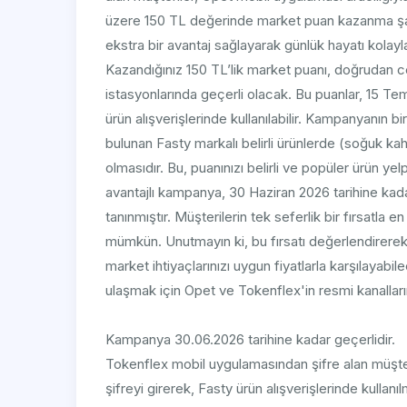
üzere 150 TL değerinde market puan kazanma şansı
ekstra bir avantaj sağlayarak günlük hayatı kolayla
Kazandığınız 150 TL’lik market puanı, doğrudan
istasyonlarında geçerli olacak. Bu puanlar, 15 T
ürün alışverişlerinde kullanılabilir. Kampanyanın 
bulunan Fasty markalı belirli ürünlerde (soğuk k
olmasıdır. Bu, puanınızı belirli ve popüler ürün ye
avantajlı kampanya, 30 Haziran 2026 tarihine kadar 
tanınmıştır. Müşterilerin tek seferlik bir fırsatl
mümkün. Unutmayın ki, bu fırsatı değerlendirere
market ihtiyaçlarınızı uygun fiyatlarla karşılayab
ulaşmak için Opet ve Tokenflex'in resmi kanalların
Kampanya 30.06.2026 tarihine kadar geçerlidir.
Tokenflex mobil uygulamasından şifre alan müşt
şifreyi girerek, Fasty ürün alışverişlerinde kull