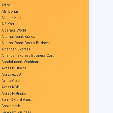
Adios
Afili Bonus
Akbank Kart
Âlâ Kart
Albaraka World
Alternatifbank Bonus
Alternatifbank Bonus Business
American Express
American Express Business Card
Anadolubank Worldcard
Axess Business
Axess exi26
Axess Gold
Axess KOBİ
Axess Platinum
Bank’O Card Axess
Bankamatik
Bankkart Business