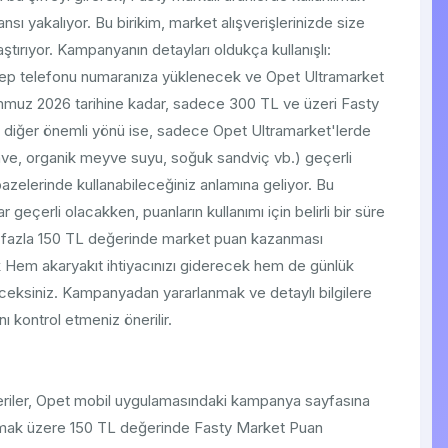
 yakalıyor. Bu birikim, market alışverişlerinizde size
ştırıyor. Kampanyanın detayları oldukça kullanışlı:
 cep telefonu numaranıza yüklenecek ve Opet Ultramarket
emmuz 2026 tarihine kadar, sadece 300 TL ve üzeri Fasty
bir diğer önemli yönü ise, sadece Opet Ultramarket'lerde
ahve, organik meyve suyu, soğuk sandviç vb.) geçerli
lpazelerinde kullanabileceğiniz anlamına geliyor. Bu
geçerli olacakken, puanların kullanımı için belirli bir süre
a en fazla 150 TL değerinde market puan kazanması
k Hem akaryakıt ihtiyacınızı giderecek hem de günlük
ileceksiniz. Kampanyadan yararlanmak ve detaylı bilgilere
ı kontrol etmeniz önerilir.
eriler, Opet mobil uygulamasındaki kampanya sayfasına
anılmak üzere 150 TL değerinde Fasty Market Puan