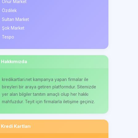
Onur Market
Özdilek
Sultan Market
Şok Market
Tespo
Hakkımızda
kredikartlari.net kampanya yapan firmalar ile
bireyleri bir araya getiren platformdur. Sitemizde
yer alan bilgiler tanıtım amaçlı olup her hakkı
mahfuzdur. Teyit için firmalarla iletişime geçiniz.
Kredi Kartları