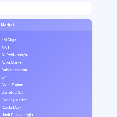
Market
5M Migros
A101
Ali Pehlivanoğlu
Aypa Market
Bakkaldan.com
Bim
Bizim Toptan
CarrefourSA
Çağdaş Market
Damla Market
Hanif Pehlivanoğlu