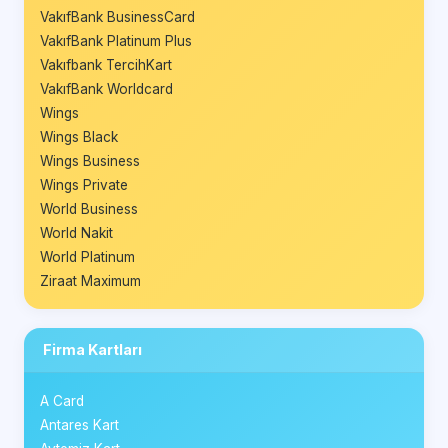
VakıfBank BusinessCard
VakıfBank Platinum Plus
Vakıfbank TercihKart
VakıfBank Worldcard
Wings
Wings Black
Wings Business
Wings Private
World Business
World Nakit
World Platinum
Ziraat Maximum
Firma Kartları
A Card
Antares Kart