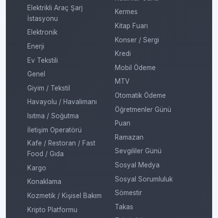
Elektrikli Araç Şarj
Kermes
İstasyonu
Kitap Fuarı
Elektronik
Konser / Sergi
Enerji
Kredi
Ev Tekstili
Mobil Ödeme
Genel
MTV
Giyim / Tekstil
Otomatik Ödeme
Havayolu / Havalimanı
Öğretmenler Günü
Isıtma / Soğutma
Puan
İletişim Operatörü
Ramazan
Kafe / Restoran / Fast
Sevgililer Günü
Food / Gıda
Sosyal Medya
Kargo
Sosyal Sorumluluk
Konaklama
Sömestir
Kozmetik / Kişisel Bakım
Takas
Kripto Platformu