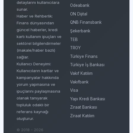
detaylarını kullanıcılara
Odeabank
sunar.
ON Dijital
Haber ve Rehberlik:
QNB Finansbank
Finans dünyasından
güncel haberler, kredi
Şekerbank
kartı kullanım ipuçları ve
TEB
sektörel bilgilendirmeler
TROY
(makale/haber bazlı)
Türkiye Finans
sağlar.
Kullanıcı Deneyimi:
Türkiye İş Bankası
Kullanıcıların kartlar ve
Vakıf Katılım
kampanyalar hakkında
Vakıfbank
yorum yapmasına ve
Visa
ipuçlarını paylaşmasına
olanak tanıyarak
Yapı Kredi Bankası
topluluk odaklı bir
Ziraat Bankası
referans kaynağı
Ziraat Katılım
oluşturur.
© 2018 - 2026