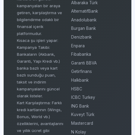
Albaraka Türk
kampanyaları bir araya
AlternatifBank
getiren, karşılaştırma ve
bilgilendirme odaklı bir
Anadolubank
finansal içerik
Burgan Bank
platformudur.
Denizbank
Kısaca şu işleri yapar:
Enpara
Kampanya Takibi:
Fibabanka
Bankaların (Akbank,
Garanti, Yapı Kredi vb.)
Garanti BBVA
banka bazlı veya kart
Getirfinans
bazlı sunduğu puan,
Halkbank
taksit ve indirim
HSBC
kampanyalarını güncel
olarak listeler.
ICBC Turkey
Kart Karşılaştırma: Farklı
ING Bank
kredi kartlarının (Wings,
Kuveyt Türk
Bonus, World vb.)
Mastercard
özelliklerini, avantajlarını
ve yıllık ücret gibi
N Kolay