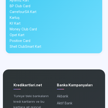
Aytemiz Kart
BP Club Card
CarrefourSA Kart
Kartuş
Ki! Kart
Money Club Card
Opet Kart
Positive Card
Shell ClubSmart Kart
Kredikartlari.net
Banka Kampanyaları
Türkiye'deki bankaların
Akbank
kredi kartlarını ve bu
Aktif Bank
kartlara ait güncel