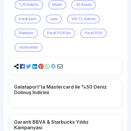
%10 indirim
Mobil
30 Kasım
kredi kartı
iade
100 TL indirim
Platinum
Paraf POS’ları
Paraf POS
restoranlar
Galataport'ta Mastercard ile %50 Deniz
Dolmuş İndirimi
Garanti BBVA & Starbucks Yıldız
Kampanyası