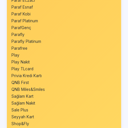
Paraf Eczacı
Paraf Esnaf
Paraf Kobi
Paraf Platinum
ParafGenç
Parafly
Parafly Platinum
Parafree
Play
Play Nakit
Play TLcard
Privia Kredi Kartı
QNB First
QNB Miles&Smiles
Sağlam Kart
Sağlam Nakit
Sale Plus
Seyyah Kart
Shop&Fly