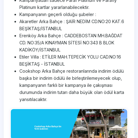
Kampanyadan sadece Paraf Platinum ve Parafly
Platinum kartlar yararlanabilecektir.
Kampanyanın geçerli olduğu şubeler :
Akaretler Arka Bahçe : ŞAİR NEDİM CD.NO:20 KAT.6
BEŞİKTAŞ/İSTANBUL
Erenköy Arka Bahçe : CADDEBOSTAN MH.BAĞDAT
CD. NO:35/A KINAYMAN SİTESİ NO:343 B BLOK
KADİKÖY/İSTANBUL
Etiler Villa : ETİLER MAH.TEPECİK YOLU CAD.NO:16
BEŞİKTAŞ - İSTANBUL
Cookshop Arka Bahçe restoranlarında indirim ödülü
başka bir indirim ödülü ile birleştirilemeyecek olup,
kampanyanın farklı bir kampanya ile çakışması
durumunda indirim tutarı daha büyük olan ödül karta
yansıtılacaktır.