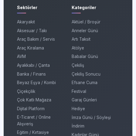
Sektörler
Kategoriler
Akaryakıt
Aktüel / Broşür
Aksesuar / Takı
Anneler Günü
Araç Bakım / Servis
Artı Taksit
Araç Kiralama
Atölye
AVM
Babalar Günü
Ayakkabı / Çanta
Çekiliş
Banka / Finans
Çekiliş Sonucu
Beyaz Eşya / Kombi
Efsane Cuma
Çiçekçilik
Festival
Çok Katlı Mağaza
Garaj Günleri
Dijital Platform
Hediye
E-Ticaret / Online
İmza Günü / Söyleşi
Alışveriş
İndirim
Eğitim / Kırtasiye
Kadınlar Günü