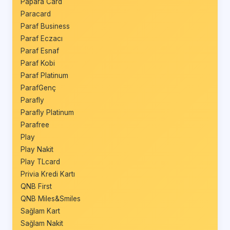
Papara Card
Paracard
Paraf Business
Paraf Eczacı
Paraf Esnaf
Paraf Kobi
Paraf Platinum
ParafGenç
Parafly
Parafly Platinum
Parafree
Play
Play Nakit
Play TLcard
Privia Kredi Kartı
QNB First
QNB Miles&Smiles
Sağlam Kart
Sağlam Nakit