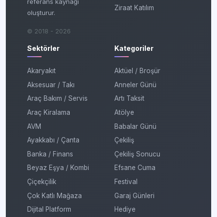
referans kaynağı
Ziraat Katılım
oluşturur.
© 2018 - 2026
Sektörler
Kategoriler
Akaryakıt
Aktüel / Broşür
Aksesuar / Takı
Anneler Günü
Araç Bakım / Servis
Artı Taksit
Araç Kiralama
Atölye
AVM
Babalar Günü
Ayakkabı / Çanta
Çekiliş
Banka / Finans
Çekiliş Sonucu
Beyaz Eşya / Kombi
Efsane Cuma
Çiçekçilik
Festival
Çok Katlı Mağaza
Garaj Günleri
Dijital Platform
Hediye