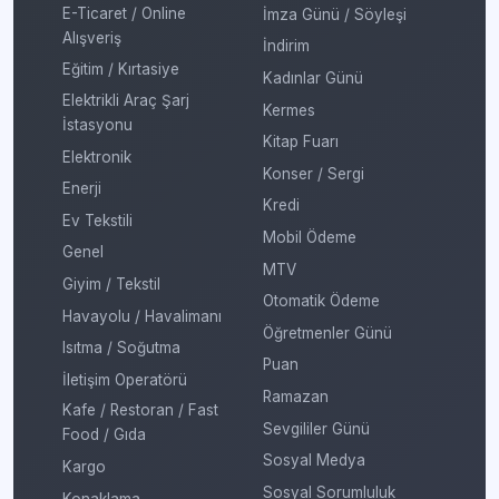
E-Ticaret / Online
İmza Günü / Söyleşi
Alışveriş
İndirim
Eğitim / Kırtasiye
Kadınlar Günü
Elektrikli Araç Şarj
Kermes
İstasyonu
Kitap Fuarı
Elektronik
Konser / Sergi
Enerji
Kredi
Ev Tekstili
Mobil Ödeme
Genel
MTV
Giyim / Tekstil
Otomatik Ödeme
Havayolu / Havalimanı
Öğretmenler Günü
Isıtma / Soğutma
Puan
İletişim Operatörü
Ramazan
Kafe / Restoran / Fast
Sevgililer Günü
Food / Gıda
Sosyal Medya
Kargo
Sosyal Sorumluluk
Konaklama