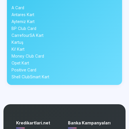
A Card
Antares Kart
Aytemiz Kart
BP Club Card
CarrefourSA Kart
Kartuş
Ki! Kart
Money Club Card
Opet Kart
Positive Card
Shell ClubSmart Kart
Kredikartlari.net
Banka Kampanyaları