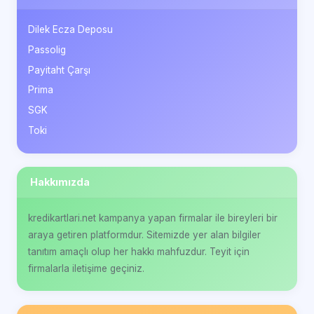
Dilek Ecza Deposu
Passolig
Payitaht Çarşı
Prima
SGK
Toki
Hakkımızda
kredikartlari.net kampanya yapan firmalar ile bireyleri bir
araya getiren platformdur. Sitemizde yer alan bilgiler
tanıtım amaçlı olup her hakkı mahfuzdur. Teyit için
firmalarla iletişime geçiniz.