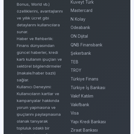
Kuveyt Türk
Bonus, World vb.)
Mastercard
özelliklerini, avantajlarını
ve yıllık ücret gibi
N Kolay
detaylarını kullanıcılara
Odeabank
sunar.
ON Dijital
Haber ve Rehberlik:
QNB Finansbank
Finans dünyasından
güncel haberler, kredi
Şekerbank
kartı kullanım ipuçları ve
TEB
sektörel bilgilendirmeler
TROY
(makale/haber bazlı)
Türkiye Finans
sağlar.
Kullanıcı Deneyimi:
Türkiye İş Bankası
Kullanıcıların kartlar ve
Vakıf Katılım
kampanyalar hakkında
Vakıfbank
yorum yapmasına ve
Visa
ipuçlarını paylaşmasına
olanak tanıyarak
Yapı Kredi Bankası
topluluk odaklı bir
Ziraat Bankası