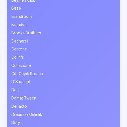
Beymen Club
Bisse
Brandroom
Brandy's
Brooks Brothers
Cacharel
Centone
Colin's
Collezione
Çift Geyik Karaca
D’S damat
Dagi
Damat Tween
DeFacto
Dreamon Gelinlik
Dufy