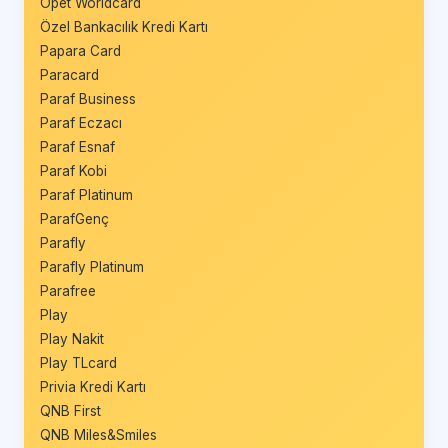
Opet Worldcard
Özel Bankacılık Kredi Kartı
Papara Card
Paracard
Paraf Business
Paraf Eczacı
Paraf Esnaf
Paraf Kobi
Paraf Platinum
ParafGenç
Parafly
Parafly Platinum
Parafree
Play
Play Nakit
Play TLcard
Privia Kredi Kartı
QNB First
QNB Miles&Smiles