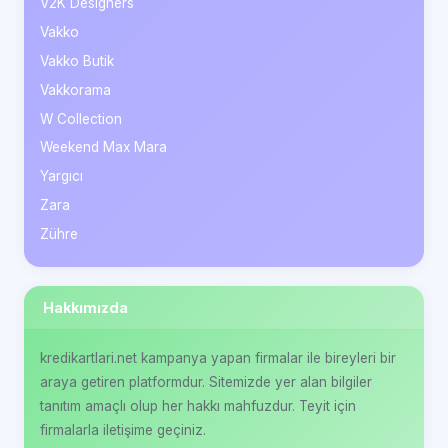
V2K Designers
Vakko
Vakko Butik
Vakkorama
W Collection
Weekend Max Mara
Yargıcı
Zara
Zühre
Hakkımızda
kredikartlari.net kampanya yapan firmalar ile bireyleri bir
araya getiren platformdur. Sitemizde yer alan bilgiler
tanıtım amaçlı olup her hakkı mahfuzdur. Teyit için
firmalarla iletişime geçiniz.