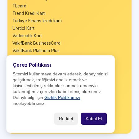
TLcard
Trend Kredi Kartı
Türkiye Finans kredi kartı
Üretici Kart
Vadematik Kart
VakıfBank BusinessCard
VakıfBank Platinum Plus
Vakıfbank TercihKart
Çerez Politikası
VakıfBank Worldcard
Wings
Sitemizi kullanmaya devam ederek, deneyiminizi
geliştirmek, trafiğimizi analiz etmek ve
Wings Black
kişiselleştirilmiş reklamlar sunmak amacıyla
Wings Business
kullandığımız çerezleri kabul etmiş olursunuz.
Wings Private
Detaylı bilgi için
Gizlilik Politikamızı
World Business
inceleyebilirsiniz.
World Nakit
World Platinum
Reddet
Kabul Et
Ziraat Maximum