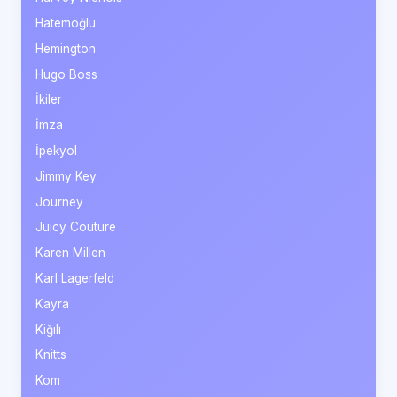
Hatemoğlu
Hemington
Hugo Boss
İkiler
İmza
İpekyol
Jimmy Key
Journey
Juicy Couture
Karen Millen
Karl Lagerfeld
Kayra
Kiğılı
Knitts
Kom