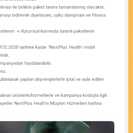
ması ile birlikte paket tanımı tamamlanmış olacaktır.
lamayı indirerek diyetisyen, uyku danışmanı ve fitness
ketlerim -> Kurumsal kısmında tanımlı paketlerini
1.12.2026 tarihine kadar ‘NextPlus Health’ mobil
idir.
ampanyadan faydalanabilir.
mez.
llanılarak yapılan alışverişlerlerle iptal ve iade edilen
ınan ürünlerle/hizmetlerle ve kampanya koduyla ilgili
kayetler NextPlus Healt’ın Müşteri Hizmetleri hattına