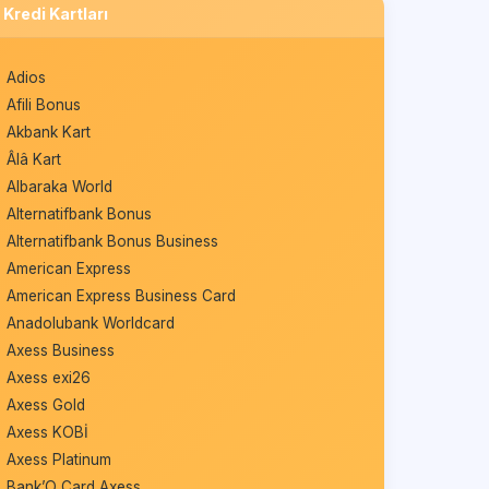
Kredi Kartları
Adios
Afili Bonus
Akbank Kart
Âlâ Kart
Albaraka World
Alternatifbank Bonus
Alternatifbank Bonus Business
American Express
American Express Business Card
Anadolubank Worldcard
Axess Business
Axess exi26
Axess Gold
Axess KOBİ
Axess Platinum
Bank’O Card Axess