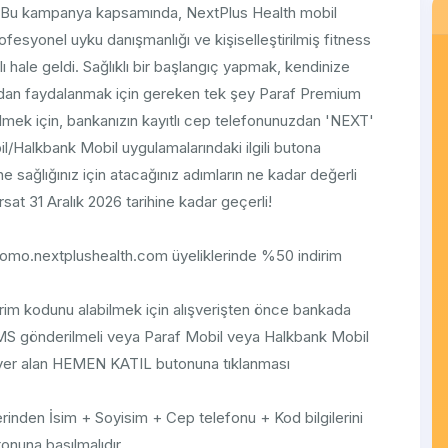
z. Bu kampanya kapsamında, NextPlus Health mobil
fesyonel uyku danışmanlığı ve kişiselleştirilmiş fitness
 hale geldi. Sağlıklı bir başlangıç yapmak, kendinize
yadan faydalanmak için gereken tek şey Paraf Premium
bilmek için, bankanızın kayıtlı cep telefonunuzdan 'NEXT'
Halkbank Mobil uygulamalarındaki ilgili butona
ne sağlığınız için atacağınız adımların ne kadar değerli
rsat 31 Aralık 2026 tarihine kadar geçerli!
promo.nextplushealth.com üyeliklerinde %50 indirim
rim kodunu alabilmek için alışverişten önce bankada
MS gönderilmeli veya Paraf Mobil veya Halkbank Mobil
 yer alan HEMEN KATIL butonuna tıklanması
rinden İsim + Soyisim + Cep telefonu + Kod bilgilerini
tonuna basılmalıdır.