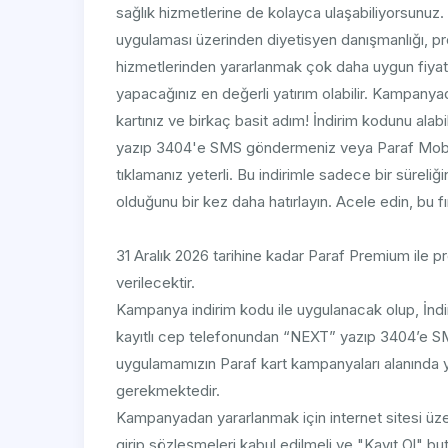
sağlık hizmetlerine de kolayca ulaşabiliyorsunu
uygulaması üzerinden diyetisyen danışmanlığı, pro
hizmetlerinden yararlanmak çok daha uygun fiyatlı
yapacağınız en değerli yatırım olabilir. Kampan
kartınız ve birkaç basit adım! İndirim kodunu ala
yazıp 3404'e SMS göndermeniz veya Paraf Mobil/
tıklamanız yeterli. Bu indirimle sadece bir süreliği
olduğunu bir kez daha hatırlayın. Acele edin, bu fı
31 Aralık 2026 tarihine kadar Paraf Premium ile 
verilecektir.
Kampanya indirim kodu ile uygulanacak olup, İndi
kayıtlı cep telefonundan “NEXT” yazıp 3404’e S
uygulamamızın Paraf kart kampanyaları alanında
gerekmektedir.
Kampanyadan yararlanmak için internet sitesi üze
girip sözleşmeleri kabul edilmeli ve "Kayıt Ol" bu