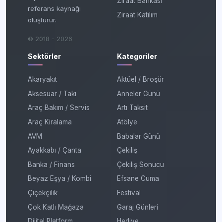
Ziraat Bankası
referans kaynağı
Ziraat Katılım
oluşturur.
© 2018 - 2026
Sektörler
Kategoriler
Akaryakıt
Aktüel / Broşür
Aksesuar / Takı
Anneler Günü
Araç Bakım / Servis
Artı Taksit
Araç Kiralama
Atölye
AVM
Babalar Günü
Ayakkabı / Çanta
Çekiliş
Banka / Finans
Çekiliş Sonucu
Beyaz Eşya / Kombi
Efsane Cuma
Çiçekçilik
Festival
Çok Katlı Mağaza
Garaj Günleri
Dijital Platform
Hediye