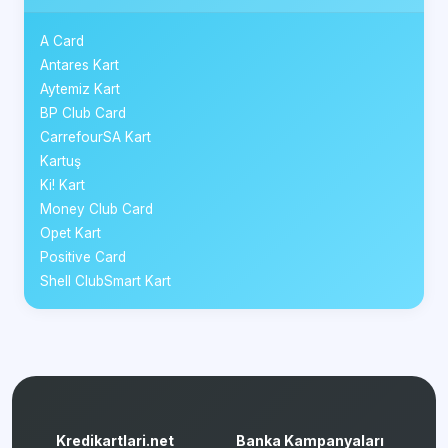
A Card
Antares Kart
Aytemiz Kart
BP Club Card
CarrefourSA Kart
Kartuş
Ki! Kart
Money Club Card
Opet Kart
Positive Card
Shell ClubSmart Kart
Kredikartlari.net
Banka Kampanyaları