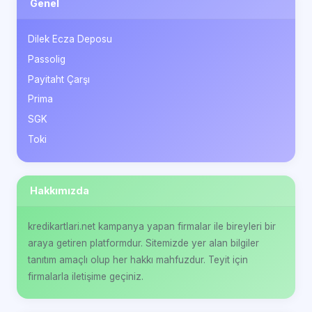
Genel
Dilek Ecza Deposu
Passolig
Payitaht Çarşı
Prima
SGK
Toki
Hakkımızda
kredikartlari.net kampanya yapan firmalar ile bireyleri bir
araya getiren platformdur. Sitemizde yer alan bilgiler
tanıtım amaçlı olup her hakkı mahfuzdur. Teyit için
firmalarla iletişime geçiniz.