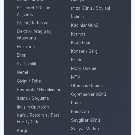
E-Ticaret / Online
İmza Günü / Söyleşi
Alışveriş
İndirim
Eğitim / Kırtasiye
Kadınlar Günü
Elektrikli Araç Şarj
Kermes
İstasyonu
Kitap Fuarı
Elektronik
Konser / Sergi
Enerji
Kredi
Ev Tekstili
Mobil Ödeme
Genel
MTV
Giyim / Tekstil
Otomatik Ödeme
Havayolu / Havalimanı
Öğretmenler Günü
Isıtma / Soğutma
Puan
İletişim Operatörü
Ramazan
Kafe / Restoran / Fast
Sevgililer Günü
Food / Gıda
Sosyal Medya
Kargo