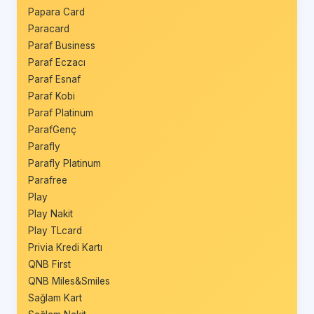
Papara Card
Paracard
Paraf Business
Paraf Eczacı
Paraf Esnaf
Paraf Kobi
Paraf Platinum
ParafGenç
Parafly
Parafly Platinum
Parafree
Play
Play Nakit
Play TLcard
Privia Kredi Kartı
QNB First
QNB Miles&Smiles
Sağlam Kart