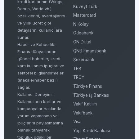
kredi kartlarının (Wings,
Kuveyt Türk
Bonus, World vb.)
Mastercard
özelliklerini, avantajlarını
ve yıllık ücret gibi
N Kolay
detaylarını kullanıcılara
Odeabank
sunar.
ON Dijital
Haber ve Rehberlik:
QNB Finansbank
Finans dünyasından
güncel haberler, kredi
Şekerbank
kartı kullanım ipuçları ve
TEB
sektörel bilgilendirmeler
TROY
(makale/haber bazlı)
Türkiye Finans
sağlar.
Kullanıcı Deneyimi:
Türkiye İş Bankası
Kullanıcıların kartlar ve
Vakıf Katılım
kampanyalar hakkında
Vakıfbank
yorum yapmasına ve
Visa
ipuçlarını paylaşmasına
olanak tanıyarak
Yapı Kredi Bankası
topluluk odaklı bir