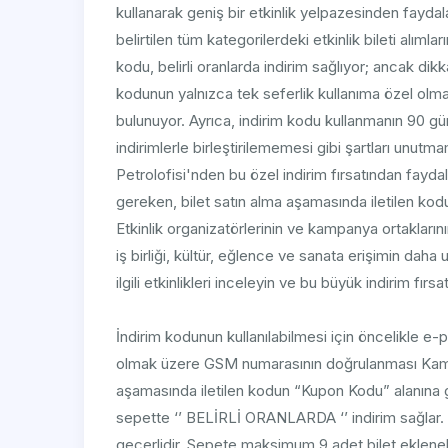
kullanarak geniş bir etkinlik yelpazesinden fayd
belirtilen tüm kategorilerdeki etkinlik bileti alıml
kodu, belirli oranlarda indirim sağlıyor; ancak di
kodunun yalnızca tek seferlik kullanıma özel ol
bulunuyor. Ayrıca, indirim kodu kullanmanın 90 g
indirimlerle birleştirilememesi gibi şartları unutm
Petrolofisi'nden bu özel indirim fırsatından fayd
gereken, bilet satın alma aşamasında iletilen ko
Etkinlik organizatörlerinin ve kampanya ortaklarının
iş birliği, kültür, eğlence ve sanata erişimin da
ilgili etkinlikleri inceleyin ve bu büyük indirim fırsa
İndirim kodunun kullanılabilmesi için öncelikle e-
olmak üzere GSM numarasının doğrulanması Kampa
aşamasında iletilen kodun “Kupon Kodu” alanına g
sepette ‘’ BELİRLİ ORANLARDA ‘’ indirim sağlar. 
geçerlidir. Sepete maksimum 9 adet bilet eklenebil