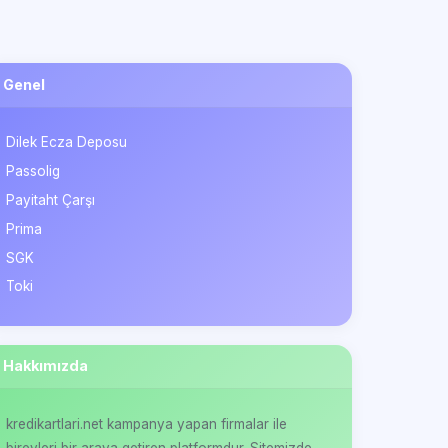
Genel
Dilek Ecza Deposu
Passolig
Payitaht Çarşı
Prima
SGK
Toki
Hakkımızda
kredikartlari.net kampanya yapan firmalar ile
bireyleri bir araya getiren platformdur. Sitemizde