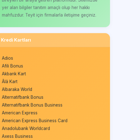
yer alan bilgiler tanıtım amaçlı olup her hakkı
mahfuzdur. Teyit için firmalarla iletişime geçiniz.
Kredi Kartları
Adios
Afili Bonus
Akbank Kart
Âlâ Kart
Albaraka World
Alternatifbank Bonus
Alternatifbank Bonus Business
American Express
American Express Business Card
Anadolubank Worldcard
Axess Business