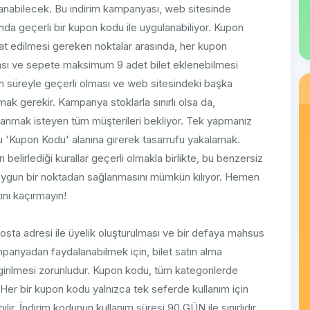
alanabilecek. Bu indirim kampanyası, web sitesinde
arında geçerli bir kupon kodu ile uygulanabiliyor. Kupon
kkat edilmesi gereken noktalar arasında, her kupon
ması ve sepete maksimum 9 adet bilet eklenebilmesi
ün süreyle geçerli olması ve web sitesindeki başka
amak gerekir. Kampanya stoklarla sınırlı olsa da,
alanmak isteyen tüm müşterileri bekliyor. Tek yapmanız
du 'Kupon Kodu' alanına girerek tasarrufu yakalamak.
 belirlediği kurallar geçerli olmakla birlikte, bu benzersiz
ha uygun bir noktadan sağlanmasını mümkün kılıyor. Hemen
tını kaçırmayın!
posta adresi ile üyelik oluşturulması ve bir defaya mahsus
nyadan faydalanabilmek için, bilet satın alma
irilmesi zorunludur. Kupon kodu, tüm kategorilerde
Her bir kupon kodu yalnızca tek seferde kullanım için
ir. İndirim kodunun kullanım süresi 90 GÜN ile sınırlıdır.