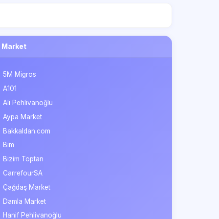
Market
5M Migros
A101
Ali Pehlivanoğlu
Aypa Market
Bakkaldan.com
Bim
Bizim Toptan
CarrefourSA
Çağdaş Market
Damla Market
Hanif Pehlivanoğlu