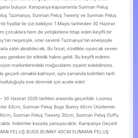
me şansı buluyor. Kampanya kapsamında Sunman Peluş
Peluş Tazmanya, Sunman Peluş Tweety ve Sunman Peluş
li fiyatlar ile sizi bekliyor. 1 Mayıs tarihinden 30 Haziran
m çocuklara hem de yetişkinlere hitap eden keyifli bir
y'nin neşesiyle, ister sevimli Tazmanya'nın enerjisiyle
arla satın alınabilecek. Bu fırsat, özellikle oyuncak seven
ı gereken bir etkinlik haline geldi. Bu keyifli indirimi
tasyon marketlerindeki mağazalarını ziyaret edebilirsiniz.
 geçerli olmakla kalmıyor, aynı zamanda belirtilen tarih
k mutluluğuyla eve dönmek için acele edin!
 30 Haziran 2026 tarihleri arasında geçerlidir. Looney
ster 43cm, Sunman Peluş Bugs Bunny 40cm Ürünlerinin
ya 30cm, Sunman Peluş Tweety 30cm, Sunman Peluş Duffy
caktır. İndirimler kasada yansıyacaktır. Kampanya Geçerli
NMAN PELUŞ BUGS BUNNY 40CM SUNMAN PELUŞ