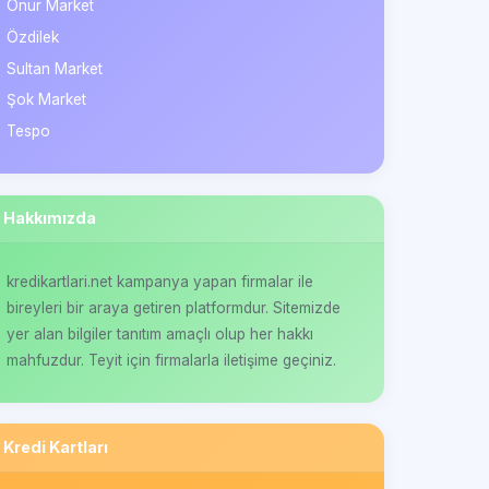
Onur Market
Özdilek
Sultan Market
Şok Market
Tespo
Hakkımızda
kredikartlari.net kampanya yapan firmalar ile
bireyleri bir araya getiren platformdur. Sitemizde
yer alan bilgiler tanıtım amaçlı olup her hakkı
mahfuzdur. Teyit için firmalarla iletişime geçiniz.
Kredi Kartları