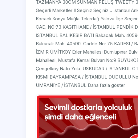
TAZMANYA 30CM SUNMAN PELUŞ TWEETY 3
Geçerli Marketler İl Seçiniz Seçiniz... İstanbul A
Kocaeli Konya Muğla Tekirdağ Yalova İlçe Seç
CAD. NO:73 KAGITHANE / İSTANBUL PENDİK Doğ
İSTANBUL BALIKESİR BATI Bakacak Mah. 4059
Bakacak Mah. 40590. Cadde No: 75 KARESI / 
İZMİR ÜMİTKÖY Erler Mahallesi Dumlupınar B
Mahallesi, Mustafa Kemal Bulvarı No:9 BUYU
Çengelköy Nato Yolu USKUDAR / İSTANBUL
KISMI BAYRAMPASA / İSTANBUL DUDULLU Necip
UMRANIYE / İSTANBUL Daha fazla göster