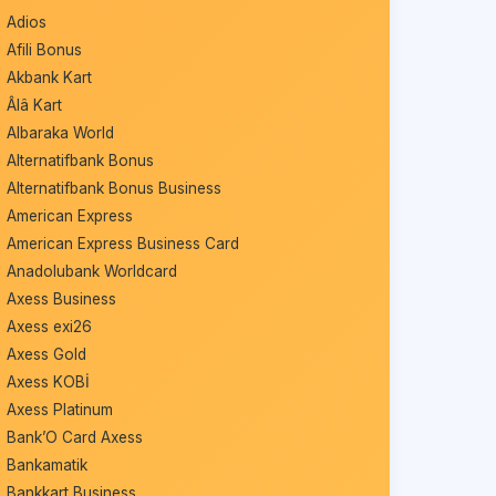
Adios
Afili Bonus
Akbank Kart
Âlâ Kart
Albaraka World
Alternatifbank Bonus
Alternatifbank Bonus Business
American Express
American Express Business Card
Anadolubank Worldcard
Axess Business
Axess exi26
Axess Gold
Axess KOBİ
Axess Platinum
Bank’O Card Axess
Bankamatik
Bankkart Business