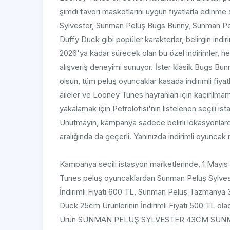
şimdi favori maskotlarını uygun fiyatlarla edin
Sylvester, Sunman Peluş Bugs Bunny, Sunman 
Duffy Duck gibi popüler karakterler, belirgin indirim
2026'ya kadar sürecek olan bu özel indirimler, he
alışveriş deneyimi sunuyor. İster klasik Bugs Bunn
olsun, tüm peluş oyuncaklar kasada indirimli fiyatl
aileler ve Looney Tunes hayranları için kaçırılmamas
yakalamak için Petrolofisi'nin listelenen seçili is
Unutmayın, kampanya sadece belirli lokasyonlarda
aralığında da geçerli. Yanınızda indirimli oyunca
Kampanya seçili istasyon marketlerinde, 1 Mayıs –
Tunes peluş oyuncaklardan Sunman Peluş Sylve
İndirimli Fiyatı 600 TL, Sunman Peluş Tazman
Duck 25cm Ürünlerinin İndirimli Fiyatı 500 TL ola
Ürün SUNMAN PELUŞ SYLVESTER 43CM SU