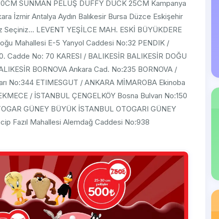
0CM SUNMAN PELUŞ DUFFY DUCK 25CM Kampanya
nkara İzmir Antalya Aydın Balıkesir Bursa Düzce Eskişehir
iniz Seçiniz... LEVENT YEŞİLCE MAH. ESKİ BÜYÜKDERE
u Mahallesi E-5 Yanyol Caddesi No:32 PENDIK /
0. Cadde No: 70 KARESI / BALIKESİR BALIKESİR DOĞU
BALIKESİR BORNOVA Ankara Cad. No:235 BORNOVA /
ulvarı No:344 ETIMESGUT / ANKARA MİMAROBA Ekinoba
KCEKMECE / İSTANBUL ÇENGELKÖY Bosna Bulvarı No:150
 OTOGAR GÜNEY BÜYÜK İSTANBUL OTOGARI GÜNEY
 Fazıl Mahallesi Alemdağ Caddesi No:938