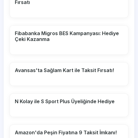
Fırsatı
Fibabanka Migros BES Kampanyası: Hediye
Çeki Kazanma
Avansas'ta Sağlam Kart ile Taksit Fırsatı!
N Kolay ile S Sport Plus Üyeliğinde Hediye
Amazon'da Peşin Fiyatına 9 Taksit İmkanı!