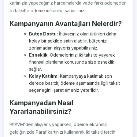
kartınızla yapacağınız harcamalarda vade farkı ödemeden
iki taksitte ödeme imkanına sahipsiniz.
Kampanyanın Avantajları Nelerdir?
Bütçe Dostu:
İhtiyacınız olan ürünleri daha
kolay bir şekilde satın alabilir, bütçenizi
zorlamadan alışveriş yapabilirsiniz.
Esneklik:
Ödemelerinizi iki taksite yayarak
finansal planlama konusunda size esneklik
sağlar.
Kolay Katılım:
Kampanyaya katılmak son
derece basittir; ödeme aşamasında ilgili taksit
seçeneğini işaretlemeniz yeterlidir.
Kampanyadan Nasıl
Yararlanabilirsiniz?
PttAVM'den alışveriş yaparken, ödeme ekranına
geldiğinizde Paraf kartınızı kullanarak iki taksiti tercih