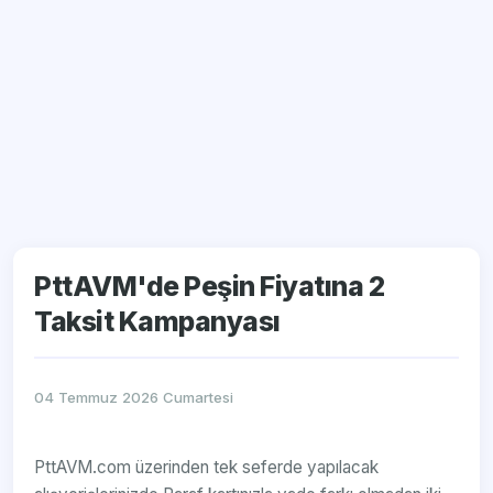
PttAVM'de Peşin Fiyatına 2
Taksit Kampanyası
04 Temmuz 2026 Cumartesi
PttAVM.com üzerinden tek seferde yapılacak