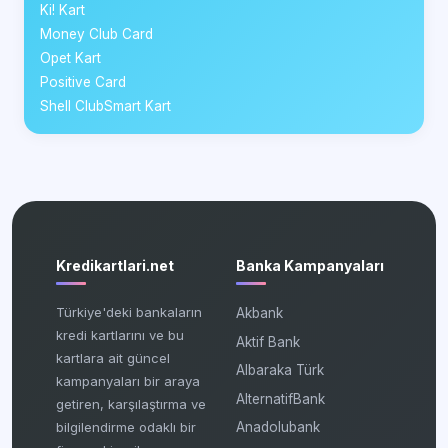
Ki! Kart
Money Club Card
Opet Kart
Positive Card
Shell ClubSmart Kart
Kredikartlari.net
Banka Kampanyaları
Türkiye'deki bankaların
Akbank
kredi kartlarını ve bu
Aktif Bank
kartlara ait güncel
Albaraka Türk
kampanyaları bir araya
AlternatifBank
getiren, karşılaştırma ve
bilgilendirme odaklı bir
Anadolubank