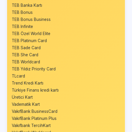
TEB Banka Kartı
TEB Bonus
TEB Bonus Business
TEB Infinite
TEB Özel World Elite
TEB Platinum Card
TEB Sade Card
TEB She Card
TEB Worldcard
TEB Yıldız Priority Card
TLcard
Trend Kredi Kartı
Türkiye Finans kredi kartı
Üretici Kart
Vadematik Kart
VakıfBank BusinessCard
VakıfBank Platinum Plus
Vakıfbank TercihKart