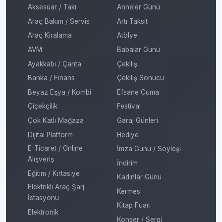
Aksesuar / Takı
Anneler Günü
Araç Bakım / Servis
Artı Taksit
Araç Kiralama
Atölye
AVM
Babalar Günü
Ayakkabı / Çanta
Çekiliş
Banka / Finans
Çekiliş Sonucu
Beyaz Eşya / Kombi
Efsane Cuma
Çiçekçilik
Festival
Çok Katlı Mağaza
Garaj Günleri
Dijital Platform
Hediye
E-Ticaret / Online
İmza Günü / Söyleşi
Alışveriş
İndirim
Eğitim / Kırtasiye
Kadınlar Günü
Elektrikli Araç Şarj
Kermes
İstasyonu
Kitap Fuarı
Elektronik
Konser / Sergi