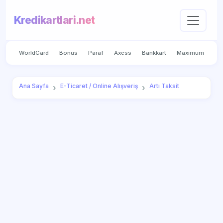
Kredikartlari.net
WorldCard
Bonus
Paraf
Axess
Bankkart
Maximum
Ana Sayfa
E-Ticaret / Online Alışveriş
Artı Taksit