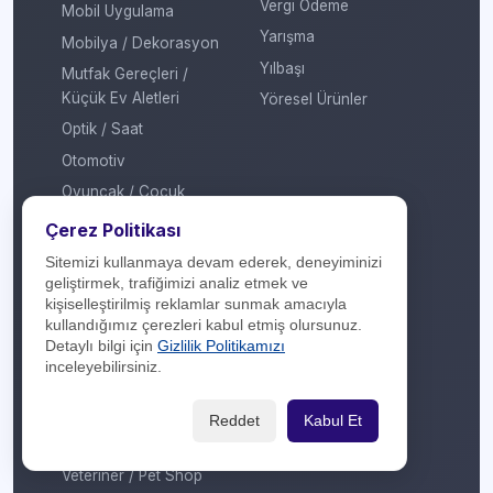
Vergi Ödeme
Mobil Uygulama
Yarışma
Mobilya / Dekorasyon
Yılbaşı
Mutfak Gereçleri /
Küçük Ev Aletleri
Yöresel Ürünler
Optik / Saat
Otomotiv
Oyuncak / Çocuk
Profesyonel Hizmet
Çerez Politikası
Sağlık / Hastane
Sitemizi kullanmaya devam ederek, deneyiminizi
geliştirmek, trafiğimizi analiz etmek ve
Sigorta / Emeklilik
kişiselleştirilmiş reklamlar sunmak amacıyla
Spor Giyim
kullandığımız çerezleri kabul etmiş olursunuz.
Detaylı bilgi için
Gizlilik Politikamızı
Spor Merkezi
inceleyebilirsiniz.
Tasarım
Turizm / Seyahat
Reddet
Kabul Et
Ulaşım
Veteriner / Pet Shop