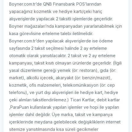
Boyner.com.tr’de QNB Finansbank POS’larından
yapacağınız kozmetik ve hediye kartı/çeki hariç
alışverişlerde yapılacak 2 taksitli işlemlerde geçerlidir.
Boyner mağazaları’nda kampanyadan yararlanabilmek için
kasa görevlisine erteleme talebi iletilmelidir.
Boyner.com.tr’den yapılacak alışverişlerde ise ödeme
sayfasında 2 taksit seçilmesi halinde 2 ay erteleme
otomatik olarak yansıtılacaktır. 2 taksit ve 2 ay erteleme
kampanyası, taksit kısıtı olmayan ürünlerde geçerlidir. (İlgili
yasal düzenleme gereği yemek (ör: restoran), gıda (ör:
market), alkollü içecek, akaryakıt (ör: benzin/mazot),
kozmetik, ofis malzemeleri, telekomünikasyon (ör: cep
telefonu), ve yurt dışı alışverişleri ile hediye kart, hediye
çeki alımları taksitlendirilemez.) Ticari Kartlar, debit kartlar
,ParaPuan kullanılarak yapılan işlemler ve hopi ile yapılan
işlemler dahil değildir. Üye marka, taksit ve kampanya
içeriklerinde meydana gelebilecek değişikliklerin internet
sitemize yansıtılmasında kısa süreli gecikmeler