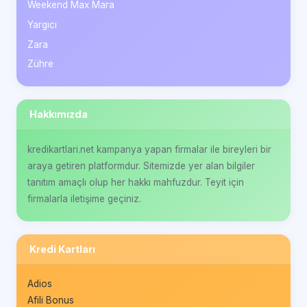
Weekend Max Mara
Yargıcı
Zara
Zühre
Hakkımızda
kredikartlari.net kampanya yapan firmalar ile bireyleri bir
araya getiren platformdur. Sitemizde yer alan bilgiler
tanıtım amaçlı olup her hakkı mahfuzdur. Teyit için
firmalarla iletişime geçiniz.
Kredi Kartları
Adios
Afili Bonus