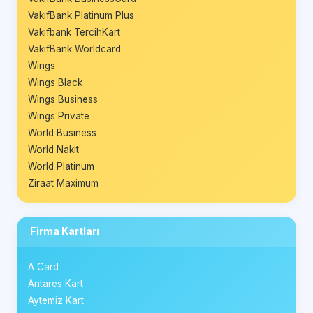
VakıfBank Platinum Plus
Vakıfbank TercihKart
VakıfBank Worldcard
Wings
Wings Black
Wings Business
Wings Private
World Business
World Nakit
World Platinum
Ziraat Maximum
Firma Kartları
A Card
Antares Kart
Aytemiz Kart