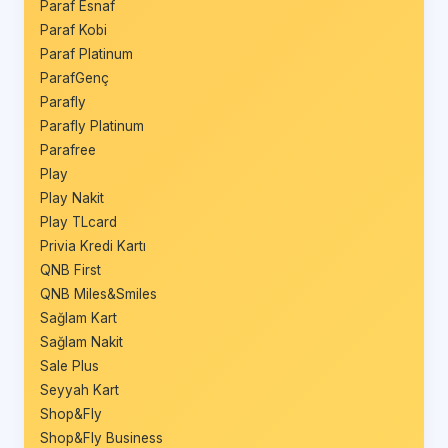
Paraf Esnaf
Paraf Kobi
Paraf Platinum
ParafGenç
Parafly
Parafly Platinum
Parafree
Play
Play Nakit
Play TLcard
Privia Kredi Kartı
QNB First
QNB Miles&Smiles
Sağlam Kart
Sağlam Nakit
Sale Plus
Seyyah Kart
Shop&Fly
Shop&Fly Business