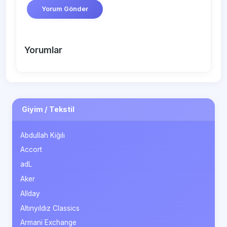
Yorum Gönder
Yorumlar
Giyim / Tekstil
Abdullah Kiğılı
Accort
adL
Aker
Allday
Altınyıldız Classics
Armani Exchange