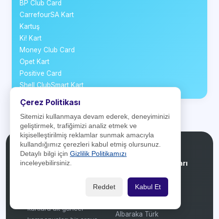
BP Club Card
CarrefourSA Kart
Kartuş
Ki! Kart
Money Club Card
Opet Kart
Positive Card
Shell ClubSmart Kart
Çerez Politikası
Sitemizi kullanmaya devam ederek, deneyiminizi
geliştirmek, trafiğimizi analiz etmek ve
kişiselleştirilmiş reklamlar sunmak amacıyla
kullandığımız çerezleri kabul etmiş olursunuz.
Detaylı bilgi için
Gizlilik Politikamızı
Kredikartlari.net
Banka Kampanyaları
inceleyebilirsiniz.
Türkiye'deki bankaların
Akbank
Reddet
Kabul Et
kredi kartlarını ve bu
Aktif Bank
kartlara ait güncel
Albaraka Türk