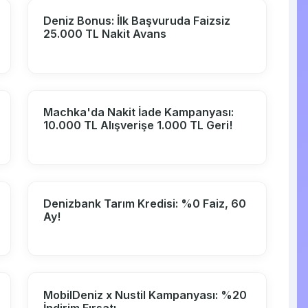
Deniz Bonus: İlk Başvuruda Faizsiz
25.000 TL Nakit Avans
Machka'da Nakit İade Kampanyası:
10.000 TL Alışverişe 1.000 TL Geri!
Denizbank Tarım Kredisi: %0 Faiz, 60
Ay!
MobilDeniz x Nustil Kampanyası: %20
İndirim Fırsatı