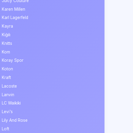
Juicy Couture
Karen Millen
Karl Lagerfeld
Kayra
Kiğılı
Knitts
Kom
Koray Spor
Koton
Kraft
Lacoste
Lanvin
LC Waikiki
Levi's
Lily And Rose
Loft