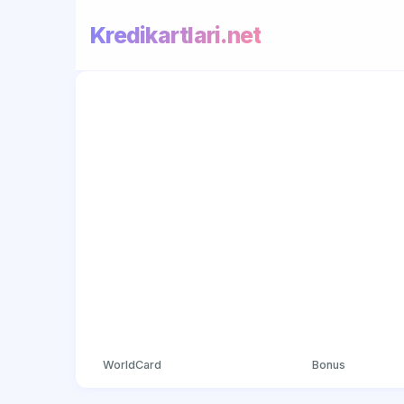
Kredikartlari.net
WorldCard
Bonus