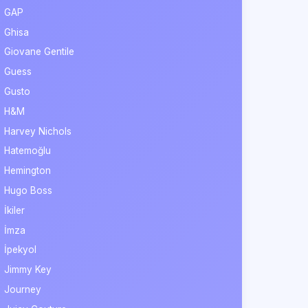
GAP
Ghisa
Giovane Gentile
Guess
Gusto
H&M
Harvey Nichols
Hatemoğlu
Hemington
Hugo Boss
İkiler
İmza
İpekyol
Jimmy Key
Journey