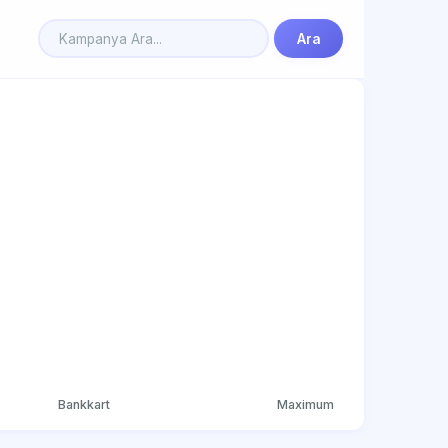
Ara
Bankkart
Maximum