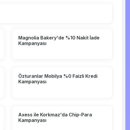
Magnolia Bakery'de %10 Nakit İade
Kampanyası
Özturanlar Mobilya %0 Faizli Kredi
Kampanyası
Axess ile Korkmaz'da Chip-Para
Kampanyası