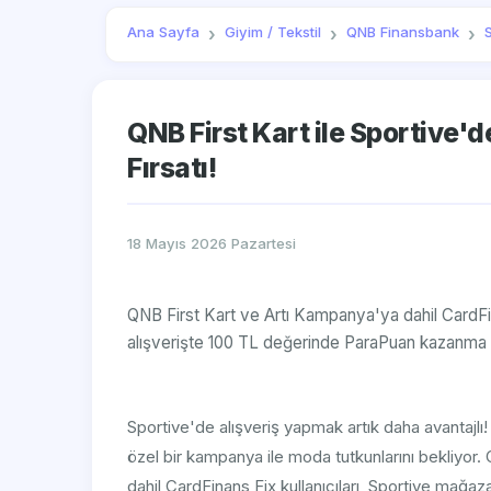
Ana Sayfa
Giyim / Tekstil
QNB Finansbank
QNB First Kart ile Sportive
Fırsatı!
18 Mayıs 2026 Pazartesi
QNB First Kart ve Artı Kampanya'ya dahil CardFina
alışverişte 100 TL değerinde ParaPuan kazanma fı
Sportive'de alışveriş yapmak artık daha avantajlı
özel bir kampanya ile moda tutkunlarını bekliyor.
dahil CardFinans Fix kullanıcıları, Sportive mağaz