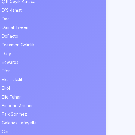
Çift Geyik Karaca
D’S damat
Dagi
Damat Tween
DeFacto
Dreamon Gelinlik
Dufy
Edwards
Efor
Eka Tekstil
Ekol
Elie Tahari
Emporio Armani
Faik Sönmez
Galeries Lafayette
Gant