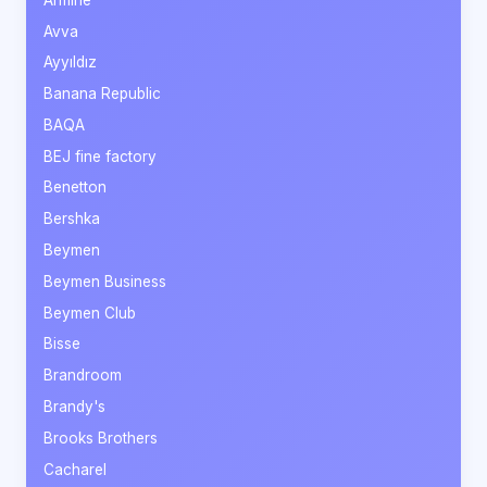
Avva
Ayyıldız
Banana Republic
BAQA
BEJ fine factory
Benetton
Bershka
Beymen
Beymen Business
Beymen Club
Bisse
Brandroom
Brandy's
Brooks Brothers
Cacharel