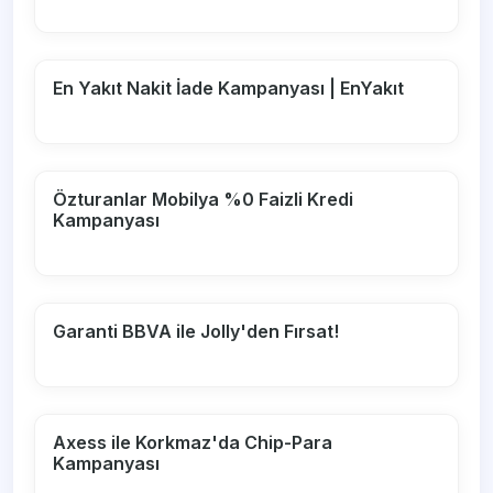
En Yakıt Nakit İade Kampanyası | EnYakıt
Özturanlar Mobilya %0 Faizli Kredi
Kampanyası
Garanti BBVA ile Jolly'den Fırsat!
Axess ile Korkmaz'da Chip-Para
Kampanyası