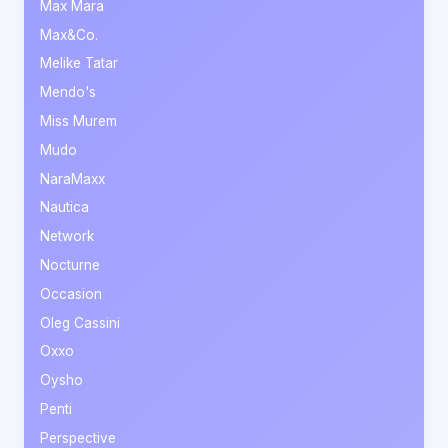
Max Mara
Max&Co.
Melike Tatar
Mendo's
Miss Murem
Mudo
NaraMaxx
Nautica
Network
Nocturne
Occasion
Oleg Cassini
Oxxo
Oysho
Penti
Perspective