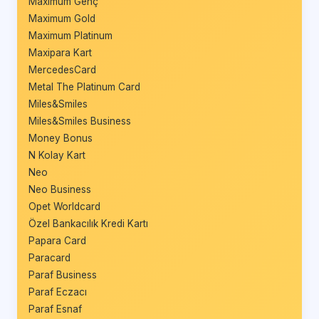
Maximum Genç
Maximum Gold
Maximum Platinum
Maxipara Kart
MercedesCard
Metal The Platinum Card
Miles&Smiles
Miles&Smiles Business
Money Bonus
N Kolay Kart
Neo
Neo Business
Opet Worldcard
Özel Bankacılık Kredi Kartı
Papara Card
Paracard
Paraf Business
Paraf Eczacı
Paraf Esnaf