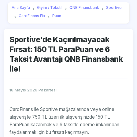
Ana Sayfa
Giyim / Tekstil
QNB Finansbank
Sportive
CardFinans Fix
Puan
Sportive'de Kaçırılmayacak
Fırsat: 150 TL ParaPuan ve 6
Taksit Avantajı QNB Finansbank
ile!
18 Mayıs 2026 Pazartesi
CardFinans ile Sportive mağazalarında veya online
alışverişte 750 TL üzeri ilk alışverişinizde 150 TL
ParaPuan kazanmak ve 6 taksitle ödeme imkanından
faydalanmak için bu fırsatı kaçırmayın.