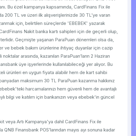
nı. Bu özel kampanya kapsamında, CardFinans Fix ile
00 TL ve üzeri ilk alışverişlerinizde 30 TL’ye varan
azanmak için, belirtilen süreçlerde 'EBEBEK' yazarak
dFinans Nakit banka kartı sahipleri için de geçerli olup,
erlidir. Geçmişte yaşanan ParaPuan dönemleri olsa da,
r ve bebek bakım ürünlerine ihtiyaç duyanlar için cazip
 noktalar arasında, kazanılan ParaPuan’ların 2 Haziran
sbank üye işyerlerinde kullanılabileceği yer alıyor. Bu
i ürünleri en uygun fiyata alabilir hem de kart sahibi
 Kampanyadan maksimum 30 TL ParaPuan kazanma hakkınız
ebebek'teki harcamalarınızı hem güvenli hem de avantajlı
ylı bilgi ve katılım için bankanızın veya ebebek'in güncel
kit veya Artı Kampanya'ya dahil CardFinans Fix ile
a QNB Finansbank POS’larından mayıs ayı sonuna kadar