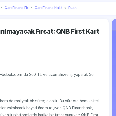
CardFinans Fix
CardFinans Nakit
Puan
rılmayacak Fırsat: QNB First Kart
 e-bebek.com'da 200 TL ve üzeri alışveriş yaparak 30
m de maliyetli bir süreç olabilir. Bu süreçte hem kaliteli
imler yakalamak hayati önem taşıyor. QNB Finansbank,
üvenilir platformlarda harika bir fırsat sunuyor: QNB First