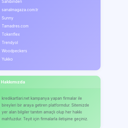
Sahibinden
sanalmagaza.com.tr
Sunny
Tamadres.com
Tokenflex
Trendyol
Woodpeckers
Yukko
Hakkımızda
kredikartlari.net kampanya yapan firmalar ile
bireyleri bir araya getiren platformdur. Sitemizde
yer alan bilgiler tanıtım amaçlı olup her hakkı
mahfuzdur. Teyit için firmalarla iletişime geçiniz.