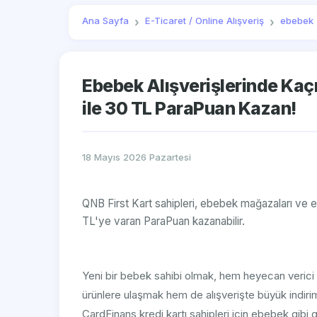
Ana Sayfa
E-Ticaret / Online Alışveriş
ebebek
Ebebek Alışverişlerinde Kaçı
ile 30 TL ParaPuan Kazan!
18 Mayıs 2026 Pazartesi
QNB First Kart sahipleri, ebebek mağazaları ve
TL'ye varan ParaPuan kazanabilir.
Yeni bir bebek sahibi olmak, hem heyecan verici he
ürünlere ulaşmak hem de alışverişte büyük indir
CardFinans kredi kartı sahipleri için ebebek gibi g