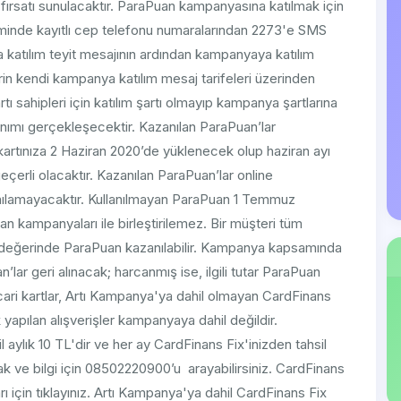
 fırsatı sunulacaktır. ParaPuan kampanyasına katılmak için
inde kayıtlı cep telefonu numaralarından 2273'e SMS
 katılım teyit mesajının ardından kampanyaya katılım
in kendi kampanya katılım mesaj tarifeleri üzerinden
rtı sahipleri için katılım şartı olmayıp kampanya şartlarına
mı gerçekleşecektir. Kazanılan ParaPuan’lar
artınıza 2 Haziran 2020’de yüklenecek olup haziran ayı
erli olacaktır. Kazanılan ParaPuan’lar online
anılamayacaktır. Kullanılmayan ParaPuan 1 Temmuz
n kampanyaları ile birleştirilemez. Bir müşteri tüm
L değerinde ParaPuan kazanılabilir. Kampanya kapsamında
’lar geri alınacak; harcanmış ise, ilgili tutar ParaPuan
icari kartlar, Artı Kampanya'ya dahil olmayan CardFinans
k yapılan alışverişler kampanyaya dahil değildir.
aylık 10 TL'dir ve her ay CardFinans Fix'inizden tahsil
ak ve bilgi için 08502220900’u arayabilirsiniz. CardFinans
için tıklayınız. Artı Kampanya'ya dahil CardFinans Fix