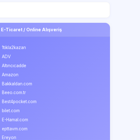
E-Ticaret / Online Alışveriş
1tikla2kazan
ADV
Altıncıcadde
Amazon
Bakkaldan.com
Beeo.com.tr
Best4pocket.com
bilet.com
E-Hamal.com
epttavm.com
Ereyon