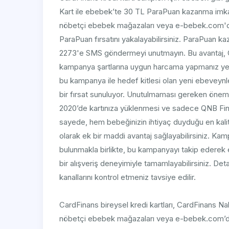
Kart ile ebebek’te 30 TL ParaPuan kazanma imka
nöbetçi ebebek mağazaları veya e-bebek.com'da 2
ParaPuan fırsatını yakalayabilirsiniz. ParaPuan k
2273'e SMS göndermeyi unutmayın. Bu avantaj, Car
kampanya şartlarına uygun harcama yapmanız yet
bu kampanya ile hedef kitlesi olan yeni ebeveynle
bir fırsat sunuluyor. Unutulmaması gereken önemli
2020’de kartınıza yüklenmesi ve sadece QNB Finan
sayede, hem bebeğinizin ihtiyaç duyduğu en kalitel
olarak ek bir maddi avantaj sağlayabilirsiniz.
bulunmakla birlikte, bu kampanyayı takip ederek 
bir alışveriş deneyimiyle tamamlayabilirsiniz. Deta
kanallarını kontrol etmeniz tavsiye edilir.
CardFinans bireysel kredi kartları, CardFinans Na
nöbetçi ebebek mağazaları veya e-bebek.com’d