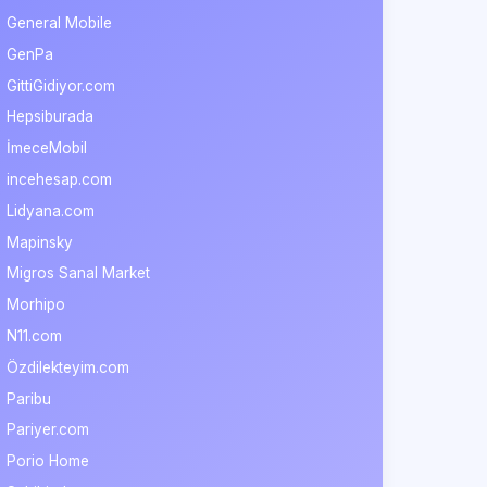
General Mobile
GenPa
GittiGidiyor.com
Hepsiburada
İmeceMobil
incehesap.com
Lidyana.com
Mapinsky
Migros Sanal Market
Morhipo
N11.com
Özdilekteyim.com
Paribu
Pariyer.com
Porio Home