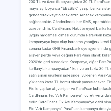
200 TL ve üzeri ilk alışverişinize 30 TL ParaPuan
mayıs ayı boyunca “EBEBEK” yazıp, banka sistem
göndererek kayıt olacaklardır. Alınacak kampanya
sağlanacaktır. Gönderilecek her SMS, operatörler
ücretlendirilir. CardFinans Nakit bireysel banka ka
uygun harcaması olması durumda ParaPuan kazanı
kampanyaya kayıt olup harcama yaptığınız kredi k
sonuna kadar QNB Finansbank üye işyerlerinde geç
alışverişlerde veya değerli ParaPuan olarak kull
2020’de geri alınacaktır. Kampanya, diğer ParaPua
kartlarıyla kampanyadan 1 kez ve en fazla 30 T
satın alınan ürünlerin iadesinde, yüklenen ParaPuan
yüklenen karta TL borcu olarak yansıtılacaktır. T
Fix ile yapılan alışverişler ve ParaPuan kullanılara
CardFinans Fix “Artı Kampanya” ücreti vergi dahil 
edilir. CardFinans Fix Artı Kampanya'ya dahil olm
Fix “Artı Kampanya” ParaPuan kampanya detayları 