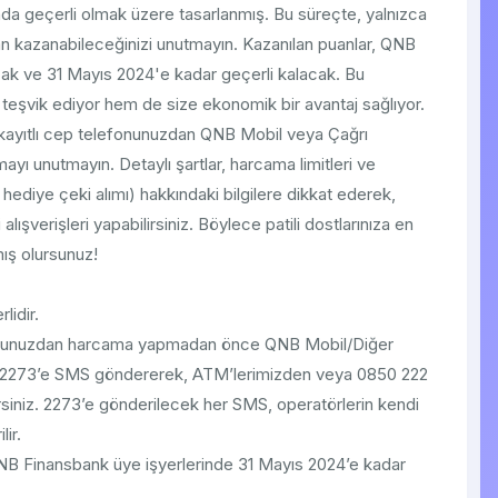
nda geçerli olmak üzere tasarlanmış. Bu süreçte, yalnızca
an kazanabileceğinizi unutmayın. Kazanılan puanlar, QNB
cak ve 31 Mayıs 2024'e kadar geçerli kalacak. Bu
 teşvik ediyor hem de size ekonomik bir avantaj sağlıyor.
 kayıtlı cep telefonunuzdan QNB Mobil veya Çağrı
ayı unutmayın. Detaylı şartlar, harcama limitleri ve
, hediye çeki alımı) hakkındaki bilgilere dikkat ederek,
lışverişleri yapabilirsiniz. Böylece patili dostlarınıza en
ış olursunuz!
lidir.
onunuzdan harcama yapmadan önce QNB Mobil/Diğer
 2273’e SMS göndererek, ATM’lerimizden veya 0850 222
rsiniz. 2273’e gönderilecek her SMS, operatörlerin kendi
lir.
B Finansbank üye işyerlerinde 31 Mayıs 2024’e kadar