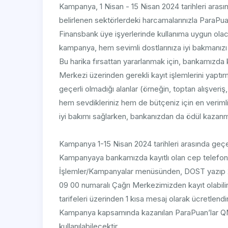
Kampanya, 1 Nisan - 15 Nisan 2024 tarihleri arası
belirlenen sektörlerdeki harcamalarınızla ParaPu
Finansbank üye işyerlerinde kullanıma uygun ola
kampanya, hem sevimli dostlarınıza iyi bakmanızı
Bu harika fırsattan yararlanmak için, bankamızda
Merkezi üzerinden gerekli kayıt işlemlerini yaptırm
geçerli olmadığı alanlar (örneğin, toptan alışveriş
hem sevdikleriniz hem de bütçeniz için en verimli a
iyi bakımı sağlarken, bankanızdan da ödül kazanm
Kampanya 1-15 Nisan 2024 tarihleri arasında geçer
Kampanyaya bankamızda kayıtlı olan cep telef
İşlemler/Kampanyalar menüsünden, DOST yazıp
09 00 numaralı Çağrı Merkezimizden kayıt olabili
tarifeleri üzerinden 1 kısa mesaj olarak ücretlendiri
Kampanya kapsamında kazanılan ParaPuan’lar QN
kullanılabilecektir.