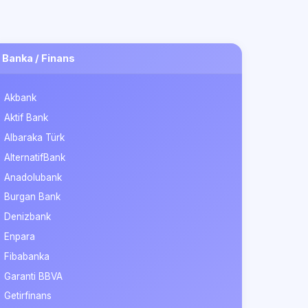
Banka / Finans
Akbank
Aktif Bank
Albaraka Türk
AlternatifBank
Anadolubank
Burgan Bank
Denizbank
Enpara
Fibabanka
Garanti BBVA
Getirfinans