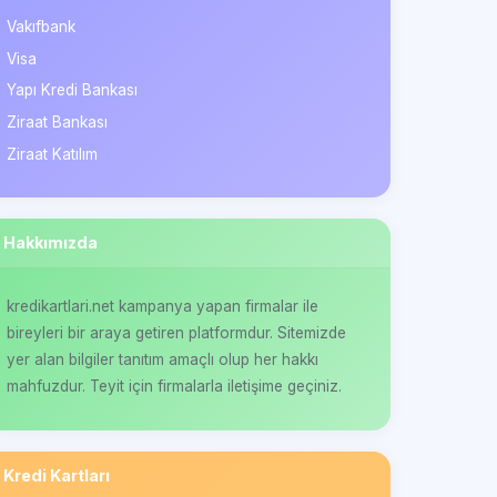
Vakıfbank
Visa
Yapı Kredi Bankası
Ziraat Bankası
Ziraat Katılım
Hakkımızda
kredikartlari.net kampanya yapan firmalar ile
bireyleri bir araya getiren platformdur. Sitemizde
yer alan bilgiler tanıtım amaçlı olup her hakkı
mahfuzdur. Teyit için firmalarla iletişime geçiniz.
Kredi Kartları