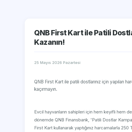
QNB First Kart ile Patili Do
Kazanın!
25 Mayıs 2026 Pazartesi
QNB First Kart ile patili dostlarınız için yapılan
kaçırmayın.
Evcil hayvanların sahipleri için hem keyifli hem
dönemde QNB Finansbank, 'Patili Dostlar Kampany
First Kart kullanarak yaptığınız harcamalarla 25