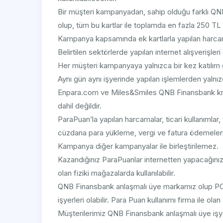
Bir müşteri kampanyadan, sahip olduğu farklı QNB 
olup, tüm bu kartlar ile toplamda en fazla 250 TL
Kampanya kapsamında ek kartlarla yapılan harcam
Belirtilen sektörlerde yapılan internet alışverişle
Her müşteri kampanyaya yalnızca bir kez katılım g
Aynı gün aynı işyerinde yapılan işlemlerden yalnı
Enpara.com ve Miles&Smiles QNB Finansbank kre
dahil değildir.
ParaPuan’la yapılan harcamalar, ticari kullanımlar, 
cüzdana para yükleme, vergi ve fatura ödemeleri
Kampanya diğer kampanyalar ile birleştirilemez.
Kazandığınız ParaPuanlar internetten yapacağını
olan fiziki mağazalarda kullanılabilir.
QNB Finansbank anlaşmalı üye markamız olup PO
işyerleri olabilir. Para Puan kullanımı firma ile 
Müşterilerimiz QNB Finansbank anlaşmalı üye işyerle