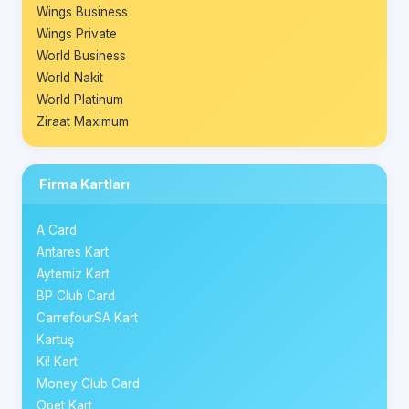
Wings Business
Wings Private
World Business
World Nakit
World Platinum
Ziraat Maximum
Firma Kartları
A Card
Antares Kart
Aytemiz Kart
BP Club Card
CarrefourSA Kart
Kartuş
Ki! Kart
Money Club Card
Opet Kart