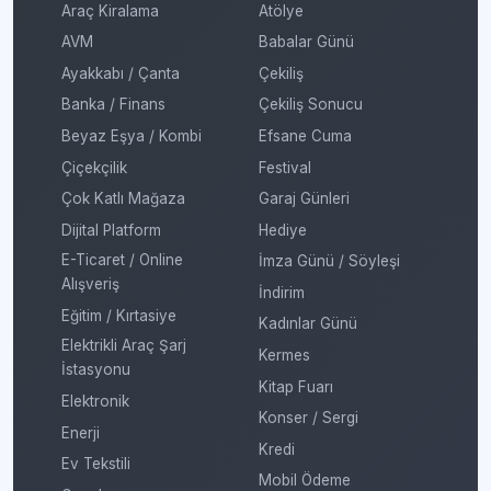
Araç Kiralama
Atölye
AVM
Babalar Günü
Ayakkabı / Çanta
Çekiliş
Banka / Finans
Çekiliş Sonucu
Beyaz Eşya / Kombi
Efsane Cuma
Çiçekçilik
Festival
Çok Katlı Mağaza
Garaj Günleri
Dijital Platform
Hediye
E-Ticaret / Online
İmza Günü / Söyleşi
Alışveriş
İndirim
Eğitim / Kırtasiye
Kadınlar Günü
Elektrikli Araç Şarj
Kermes
İstasyonu
Kitap Fuarı
Elektronik
Konser / Sergi
Enerji
Kredi
Ev Tekstili
Mobil Ödeme