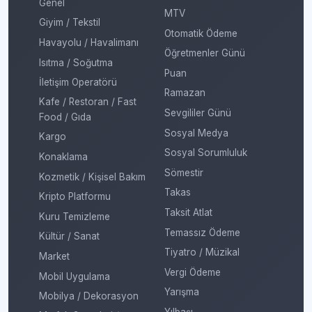
Genel
MTV
Giyim / Tekstil
Otomatik Ödeme
Havayolu / Havalimanı
Öğretmenler Günü
Isıtma / Soğutma
Puan
İletişim Operatörü
Ramazan
Kafe / Restoran / Fast
Sevgililer Günü
Food / Gıda
Sosyal Medya
Kargo
Sosyal Sorumluluk
Konaklama
Sömestir
Kozmetik / Kişisel Bakım
Takas
Kripto Platformu
Taksit Atlat
Kuru Temizleme
Temassız Ödeme
Kültür / Sanat
Tiyatro / Müzikal
Market
Vergi Ödeme
Mobil Uygulama
Yarışma
Mobilya / Dekorasyon
Yılbaşı