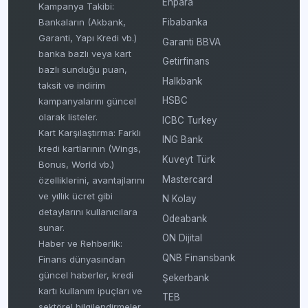
Enpara
Kampanya Takibi:
Fibabanka
Bankaların (Akbank,
Garanti, Yapı Kredi vb.)
Garanti BBVA
banka bazlı veya kart
Getirfinans
bazlı sunduğu puan,
Halkbank
taksit ve indirim
HSBC
kampanyalarını güncel
olarak listeler.
ICBC Turkey
Kart Karşılaştırma: Farklı
ING Bank
kredi kartlarının (Wings,
Kuveyt Türk
Bonus, World vb.)
Mastercard
özelliklerini, avantajlarını
ve yıllık ücret gibi
N Kolay
detaylarını kullanıcılara
Odeabank
sunar.
ON Dijital
Haber ve Rehberlik:
QNB Finansbank
Finans dünyasından
güncel haberler, kredi
Şekerbank
kartı kullanım ipuçları ve
TEB
sektörel bilgilendirmeler