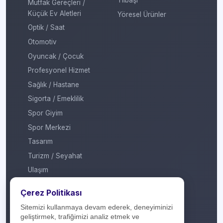
Mutfak Gereçleri /
Küçük Ev Aletleri
Yöresel Ürünler
Optik / Saat
Otomotiv
Oyuncak / Çocuk
Profesyonel Hizmet
Sağlık / Hastane
Sigorta / Emeklilik
Spor Giyim
Spor Merkezi
Tasarım
Turizm / Seyahat
Ulaşım
Veteriner / Pet Shop
Çerez Politikası
Yapı Marketi
Sitemizi kullanmaya devam ederek, deneyiminizi
Yurt Dışı / Duty Free
geliştirmek, trafiğimizi analiz etmek ve