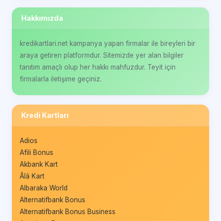
Hakkımızda
kredikartlari.net kampanya yapan firmalar ile bireyleri bir
araya getiren platformdur. Sitemizde yer alan bilgiler
tanıtım amaçlı olup her hakkı mahfuzdur. Teyit için
firmalarla iletişime geçiniz.
Kredi Kartları
Adios
Afili Bonus
Akbank Kart
Âlâ Kart
Albaraka World
Alternatifbank Bonus
Alternatifbank Bonus Business