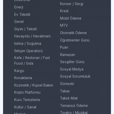
Konser / Sergi
Enerji
Kredi
Ev Tekstili
Mobil Ödeme
Genel
MTV
Giyim / Tekstil
Otomatik Ödeme
Havayolu / Havalimanı
Öğretmenler Günü
Isıtma / Soğutma
Puan
İletişim Operatörü
Ramazan
Kafe / Restoran / Fast
Sevgililer Günü
Food / Gıda
Sosyal Medya
Kargo
Sosyal Sorumluluk
Konaklama
Sömestir
Kozmetik / Kişisel Bakım
Takas
Kripto Platformu
Taksit Atlat
Kuru Temizleme
Temassız Ödeme
Kültür / Sanat
Tiyatro / Müzikal