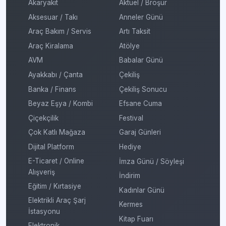
Akaryakıt
Aktüel / Broşür
Aksesuar / Takı
Anneler Günü
Araç Bakım / Servis
Artı Taksit
Araç Kiralama
Atölye
AVM
Babalar Günü
Ayakkabı / Çanta
Çekiliş
Banka / Finans
Çekiliş Sonucu
Beyaz Eşya / Kombi
Efsane Cuma
Çiçekçilik
Festival
Çok Katlı Mağaza
Garaj Günleri
Dijital Platform
Hediye
E-Ticaret / Online
İmza Günü / Söyleşi
Alışveriş
İndirim
Eğitim / Kırtasiye
Kadınlar Günü
Elektrikli Araç Şarj
Kermes
İstasyonu
Kitap Fuarı
Elektronik