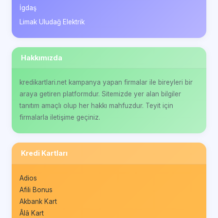
İgdaş
Limak Uludağ Elektrik
Hakkımızda
kredikartlari.net kampanya yapan firmalar ile bireyleri bir
araya getiren platformdur. Sitemizde yer alan bilgiler
tanıtım amaçlı olup her hakkı mahfuzdur. Teyit için
firmalarla iletişime geçiniz.
Kredi Kartları
Adios
Afili Bonus
Akbank Kart
Âlâ Kart