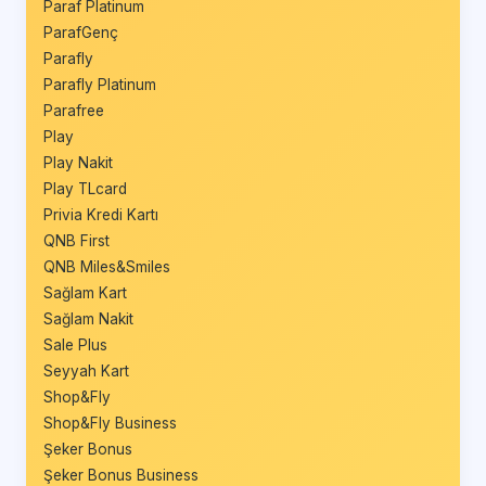
Paraf Platinum
ParafGenç
Parafly
Parafly Platinum
Parafree
Play
Play Nakit
Play TLcard
Privia Kredi Kartı
QNB First
QNB Miles&Smiles
Sağlam Kart
Sağlam Nakit
Sale Plus
Seyyah Kart
Shop&Fly
Shop&Fly Business
Şeker Bonus
Şeker Bonus Business