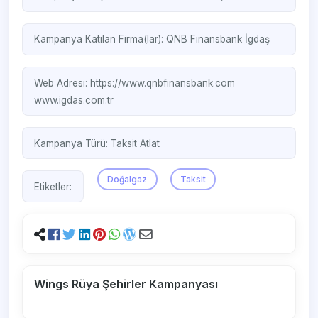
Kampanya Katılan Firma(lar):
QNB Finansbank
İgdaş
Web Adresi:
https://www.qnbfinansbank.com
www.igdas.com.tr
Kampanya Türü:
Taksit Atlat
Doğalgaz
Taksit
Etiketler:
Wings Rüya Şehirler Kampanyası