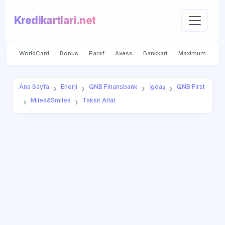
Kredikartlari.net
WorldCard
Bonus
Paraf
Axess
Bankkart
Maximum
Ana Sayfa
Enerji
QNB Finansbank
İgdaş
QNB First
Miles&Smiles
Taksit Atlat