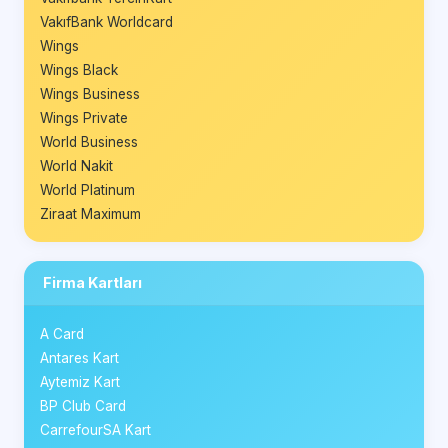
VakıfBank Worldcard
Wings
Wings Black
Wings Business
Wings Private
World Business
World Nakit
World Platinum
Ziraat Maximum
Firma Kartları
A Card
Antares Kart
Aytemiz Kart
BP Club Card
CarrefourSA Kart