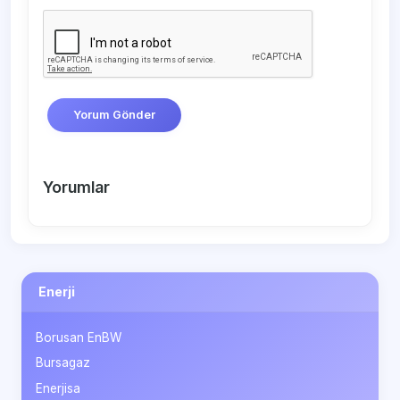
Yorum Gönder
Yorumlar
Enerji
Borusan EnBW
Bursagaz
Enerjisa