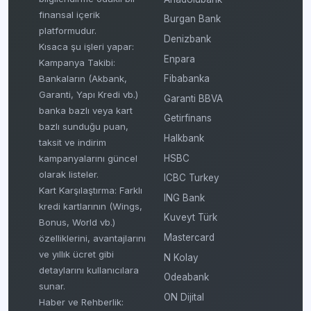
finansal içerik
Burgan Bank
platformudur.
Denizbank
Kısaca şu işleri yapar:
Enpara
Kampanya Takibi:
Fibabanka
Bankaların (Akbank,
Garanti, Yapı Kredi vb.)
Garanti BBVA
banka bazlı veya kart
Getirfinans
bazlı sunduğu puan,
Halkbank
taksit ve indirim
HSBC
kampanyalarını güncel
olarak listeler.
ICBC Turkey
Kart Karşılaştırma: Farklı
ING Bank
kredi kartlarının (Wings,
Kuveyt Türk
Bonus, World vb.)
Mastercard
özelliklerini, avantajlarını
ve yıllık ücret gibi
N Kolay
detaylarını kullanıcılara
Odeabank
sunar.
ON Dijital
Haber ve Rehberlik: