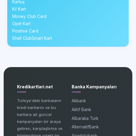
Kartuş
Ki! Kart
Money Club Card
Opet Kart
Positive Card
Shell ClubSmart Kart
Kredikartlari.net
Banka Kampanyaları
Türkiye'deki bankaların
Akbank
kredi kartlarını ve bu
Aktif Bank
kartlara ait güncel
Albaraka Türk
kampanyaları bir araya
AlternatifBank
getiren, karşılaştırma ve
bilgilendirme odaklı bir
Anadolubank