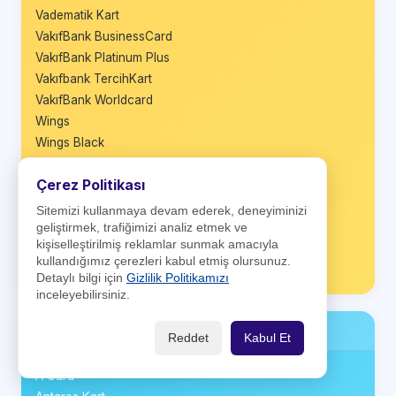
Vadematik Kart
VakıfBank BusinessCard
VakıfBank Platinum Plus
Vakıfbank TercihKart
VakıfBank Worldcard
Wings
Wings Black
Wings Business
Çerez Politikası
Wings Private
World Business
Sitemizi kullanmaya devam ederek, deneyiminizi
World Nakit
geliştirmek, trafiğimizi analiz etmek ve
kişiselleştirilmiş reklamlar sunmak amacıyla
World Platinum
kullandığımız çerezleri kabul etmiş olursunuz.
Ziraat Maximum
Detaylı bilgi için
Gizlilik Politikamızı
inceleyebilirsiniz.
Firma Kartları
Reddet
Kabul Et
A Card