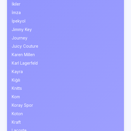
İkiler
İmza
İpekyol
Jimmy Key
Journey
Juicy Couture
Karen Millen
Karl Lagerfeld
Kayra
Kiğılı
Knitts
Kom
Koray Spor
Koton
Kraft
Lacoste