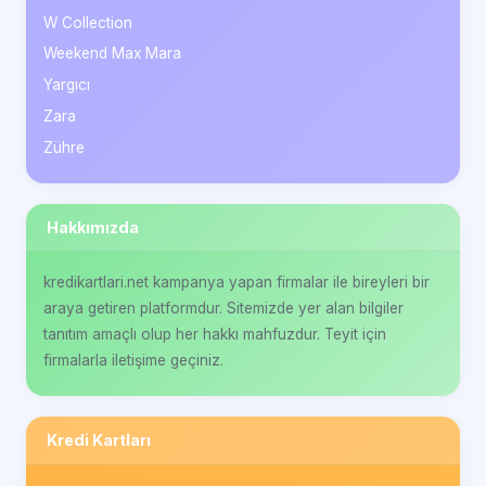
W Collection
Weekend Max Mara
Yargıcı
Zara
Zühre
Hakkımızda
kredikartlari.net kampanya yapan firmalar ile bireyleri bir
araya getiren platformdur. Sitemizde yer alan bilgiler
tanıtım amaçlı olup her hakkı mahfuzdur. Teyit için
firmalarla iletişime geçiniz.
Kredi Kartları