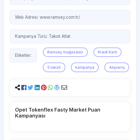
Web Adresi:
www.ramsey.com.tr/
Kampanya Türü:
Taksit Atlat
Ramsey mağazaları
Kredi Kartı
Etiketler:
5 taksit
kampanya
Alışveriş
Opet Tokenflex Fasty Market Puan
Kampanyası