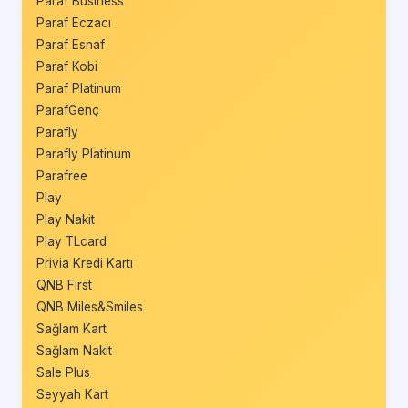
Paraf Business
Paraf Eczacı
Paraf Esnaf
Paraf Kobi
Paraf Platinum
ParafGenç
Parafly
Parafly Platinum
Parafree
Play
Play Nakit
Play TLcard
Privia Kredi Kartı
QNB First
QNB Miles&Smiles
Sağlam Kart
Sağlam Nakit
Sale Plus
Seyyah Kart