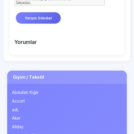
Yorum Gönder
Yorumlar
Giyim / Tekstil
Abdullah Kiğılı
Accort
adL
Aker
Allday