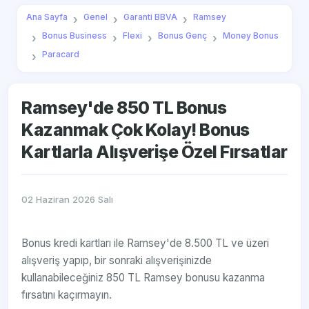
Ana Sayfa
Genel
Garanti BBVA
Ramsey
Bonus Business
Flexi
Bonus Genç
Money Bonus
Paracard
Ramsey'de 850 TL Bonus
Kazanmak Çok Kolay! Bonus
Kartlarla Alışverişe Özel Fırsatlar
02 Haziran 2026 Salı
Bonus kredi kartları ile Ramsey'de 8.500 TL ve üzeri
alışveriş yapıp, bir sonraki alışverişinizde
kullanabileceğiniz 850 TL Ramsey bonusu kazanma
fırsatını kaçırmayın.