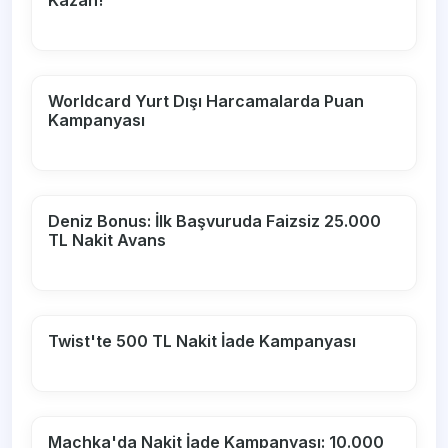
Worldcard Yurt Dışı Harcamalarda Puan
Kampanyası
Deniz Bonus: İlk Başvuruda Faizsiz 25.000
TL Nakit Avans
Twist'te 500 TL Nakit İade Kampanyası
Machka'da Nakit İade Kampanyası: 10.000