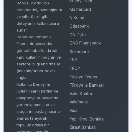
Kuveyt Türk
Bonus, World vb.)
Mastercard
özelliklerini, avantajlarını
ve yıllık ücret gibi
N Kolay
detaylarını kullanıcılara
Odeabank
sunar.
ON Dijital
Haber ve Rehberlik:
QNB Finansbank
Finans dünyasından
güncel haberler, kredi
Şekerbank
kartı kullanım ipuçları ve
TEB
sektörel bilgilendirmeler
TROY
(makale/haber bazlı)
Türkiye Finans
sağlar.
Kullanıcı Deneyimi:
Türkiye İş Bankası
Kullanıcıların kartlar ve
Vakıf Katılım
kampanyalar hakkında
Vakıfbank
yorum yapmasına ve
Visa
ipuçlarını paylaşmasına
olanak tanıyarak
Yapı Kredi Bankası
topluluk odaklı bir
Ziraat Bankası
referans kaynağı