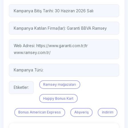
Kampanya Bitiş Tarihi: 30 Haziran 2026 Salı
Kampanya Katılan Firma(lar):
Garanti BBVA
Ramsey
Web Adresi:
https://www.garanti.com.tr/tr
www.ramsey.com.tr/
Kampanya Türü:
Ramsey mağazaları
Etiketler:
Happy Bonus Kart
Bonus American Express
Alışveriş
indirim