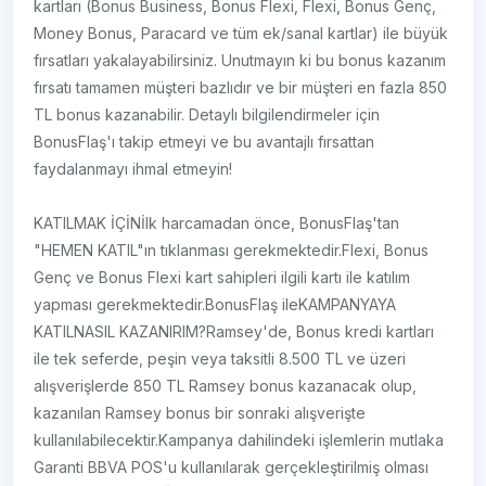
kartları (Bonus Business, Bonus Flexi, Flexi, Bonus Genç,
Money Bonus, Paracard ve tüm ek/sanal kartlar) ile büyük
fırsatları yakalayabilirsiniz. Unutmayın ki bu bonus kazanım
fırsatı tamamen müşteri bazlıdır ve bir müşteri en fazla 850
TL bonus kazanabilir. Detaylı bilgilendirmeler için
BonusFlaş'ı takip etmeyi ve bu avantajlı fırsattan
faydalanmayı ihmal etmeyin!
KATILMAK İÇİNİlk harcamadan önce, BonusFlaş'tan
"HEMEN KATIL"ın tıklanması gerekmektedir.Flexi, Bonus
Genç ve Bonus Flexi kart sahipleri ilgili kartı ile katılım
yapması gerekmektedir.BonusFlaş ileKAMPANYAYA
KATILNASIL KAZANIRIM?Ramsey'de, Bonus kredi kartları
ile tek seferde, peşin veya taksitli 8.500 TL ve üzeri
alışverişlerde 850 TL Ramsey bonus kazanacak olup,
kazanılan Ramsey bonus bir sonraki alışverişte
kullanılabilecektir.Kampanya dahilindeki işlemlerin mutlaka
Garanti BBVA POS'u kullanılarak gerçekleştirilmiş olması