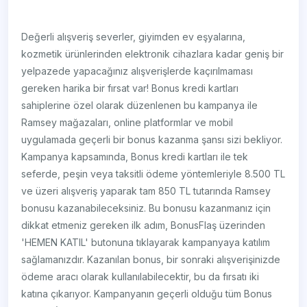
Değerli alışveriş severler, giyimden ev eşyalarına,
kozmetik ürünlerinden elektronik cihazlara kadar geniş bir
yelpazede yapacağınız alışverişlerde kaçırılmaması
gereken harika bir fırsat var! Bonus kredi kartları
sahiplerine özel olarak düzenlenen bu kampanya ile
Ramsey mağazaları, online platformlar ve mobil
uygulamada geçerli bir bonus kazanma şansı sizi bekliyor.
Kampanya kapsamında, Bonus kredi kartları ile tek
seferde, peşin veya taksitli ödeme yöntemleriyle 8.500 TL
ve üzeri alışveriş yaparak tam 850 TL tutarında Ramsey
bonusu kazanabileceksiniz. Bu bonusu kazanmanız için
dikkat etmeniz gereken ilk adım, BonusFlaş üzerinden
'HEMEN KATIL' butonuna tıklayarak kampanyaya katılım
sağlamanızdır. Kazanılan bonus, bir sonraki alışverişinizde
ödeme aracı olarak kullanılabilecektir, bu da fırsatı iki
katına çıkarıyor. Kampanyanın geçerli olduğu tüm Bonus