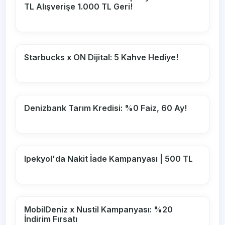
TL Alışverişe 1.000 TL Geri!
Starbucks x ON Dijital: 5 Kahve Hediye!
Denizbank Tarım Kredisi: %0 Faiz, 60 Ay!
Ipekyol'da Nakit İade Kampanyası | 500 TL
MobilDeniz x Nustil Kampanyası: %20
İndirim Fırsatı