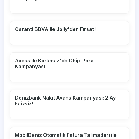
Garanti BBVA ile Jolly'den Fırsat!
Axess ile Korkmaz'da Chip-Para
Kampanyası
Denizbank Nakit Avans Kampanyası: 2 Ay
Faizsiz!
MobilDeniz Otomatik Fatura Talimatları ile