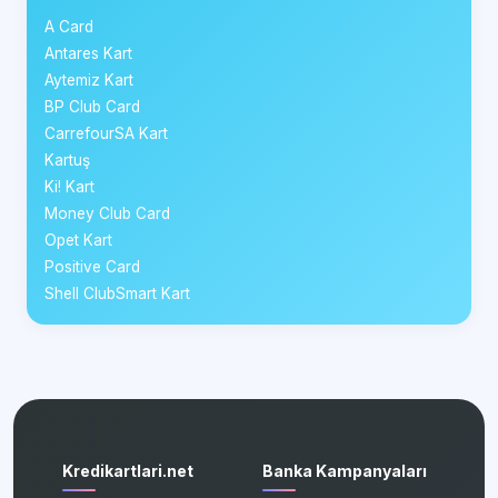
A Card
Antares Kart
Aytemiz Kart
BP Club Card
CarrefourSA Kart
Kartuş
Ki! Kart
Money Club Card
Opet Kart
Positive Card
Shell ClubSmart Kart
Kredikartlari.net
Banka Kampanyaları