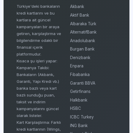
Türkiye'deki bankaların
Akbank
kredi kartlarını ve bu
Aktif Bank
kartlara ait güncel
Albaraka Türk
kampanyaları bir araya
AlternatifBank
getiren, karşılaştırma ve
bilgilendirme odaklı bir
Anadolubank
finansal içerik
Burgan Bank
platformudur.
Denizbank
Kısaca şu işleri yapar:
Enpara
Kampanya Takibi:
Fibabanka
Bankaların (Akbank,
Garanti, Yapı Kredi vb.)
Garanti BBVA
banka bazlı veya kart
Getirfinans
bazlı sunduğu puan,
Halkbank
taksit ve indirim
HSBC
kampanyalarını güncel
olarak listeler.
ICBC Turkey
Kart Karşılaştırma: Farklı
ING Bank
kredi kartlarının (Wings,