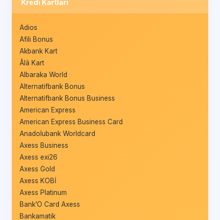
Kredi Kartları
Adios
Afili Bonus
Akbank Kart
Âlâ Kart
Albaraka World
Alternatifbank Bonus
Alternatifbank Bonus Business
American Express
American Express Business Card
Anadolubank Worldcard
Axess Business
Axess exi26
Axess Gold
Axess KOBİ
Axess Platinum
Bank’O Card Axess
Bankamatik