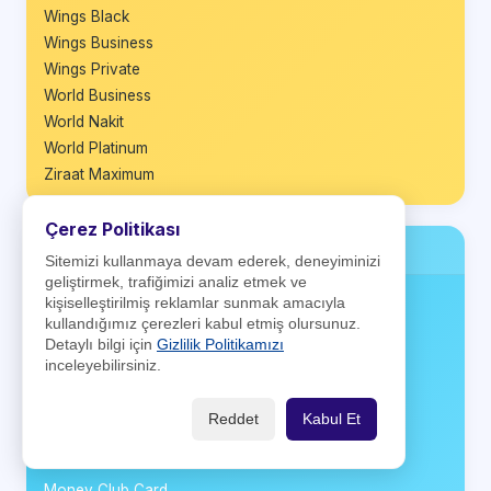
Wings Black
Wings Business
Wings Private
World Business
World Nakit
World Platinum
Ziraat Maximum
Çerez Politikası
Firma Kartları
Sitemizi kullanmaya devam ederek, deneyiminizi
geliştirmek, trafiğimizi analiz etmek ve
kişiselleştirilmiş reklamlar sunmak amacıyla
A Card
kullandığımız çerezleri kabul etmiş olursunuz.
Antares Kart
Detaylı bilgi için
Gizlilik Politikamızı
Aytemiz Kart
inceleyebilirsiniz.
BP Club Card
CarrefourSA Kart
Reddet
Kabul Et
Kartuş
Ki! Kart
Money Club Card