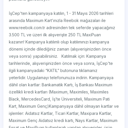
​İşCep'ten kampanyaya katılın, 1 - 31 Mayıs 2026 tarihleri
arasında Maximum Kart’ınızla Reebok mağazaları ile
www.reebok.com.tr adresinden tek seferde yapacağınız
3.500 TL ve üzeri ilk alışverişte 250 TL MaxiPuan
kazanın! Kampanya katılımlı olup katılımınızı kampanya
dönemi içinde dilediğiniz zaman (alışverişinizden önce
veya sonra) yapabilirsiniz. Katılmak için: Kampanya
tarihlerinde, alışverişinizden önce veya sonra, İşCep'te
ilgili kampanyadaki “KATIL” butonuna tıklamanız
yeterlidir. Uygulamayı telefonunuza indirin. Kampanyaya
dâhil olan kartlar: Bankamatik Kartı, İş Bankası Maximum
özellikli kredi kartları (Maximum, Maximiles, Maximiles
Black, MercedesCard, İş’te Üniversiteli, Maximum Pati
Kart, Maximum Genç)Kampanyaya dâhil olmayan kartlar ve
işlemler: Aidatsız Kartlar, Ticari Kartlar, Maxipara Kartlar,
Maximum Genç Aidatsız kredi kartı, Nays Kartlar, Maximum
Fırsat ve MaxiPuan kullanılarak yapılan alışverişler, ürün