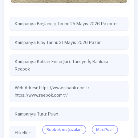
Kampanya Başlangıç Tarihi: 25 Mayıs 2026 Pazartesi
Kampanya Bitiş Tarihi: 31 Mayıs 2026 Pazar
Kampanya Katılan Firma(lar):
Türkiye İş Bankası
Reebok
Web Adresi:
https://www.isbank.com.tr
https://www.reebok.com.tr/
Kampanya Türü:
Puan
Reebok mağazaları
MaxiPuan
Etiketler: