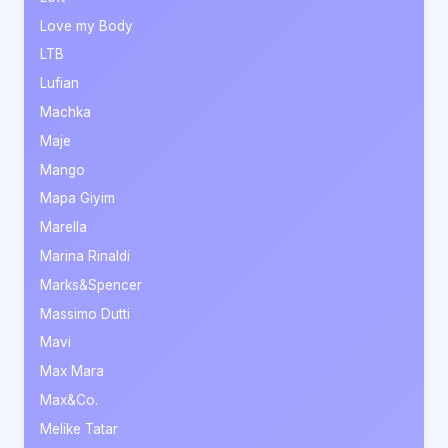
Love my Body
LTB
Lufian
Machka
Maje
Mango
Mapa Giyim
Marella
Marina Rinaldi
Marks&Spencer
Massimo Dutti
Mavi
Max Mara
Max&Co.
Melike Tatar