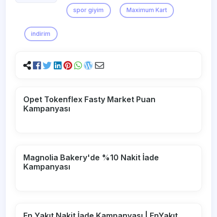
spor giyim
Maximum Kart
indirim
Opet Tokenflex Fasty Market Puan
Kampanyası
Magnolia Bakery'de %10 Nakit İade
Kampanyası
En Yakıt Nakit İade Kampanyası | EnYakıt