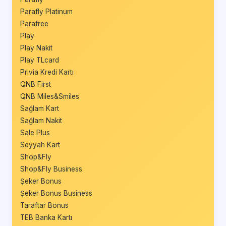
Parafly Platinum
Parafree
Play
Play Nakit
Play TLcard
Privia Kredi Kartı
QNB First
QNB Miles&Smiles
Sağlam Kart
Sağlam Nakit
Sale Plus
Seyyah Kart
Shop&Fly
Shop&Fly Business
Şeker Bonus
Şeker Bonus Business
Taraftar Bonus
TEB Banka Kartı