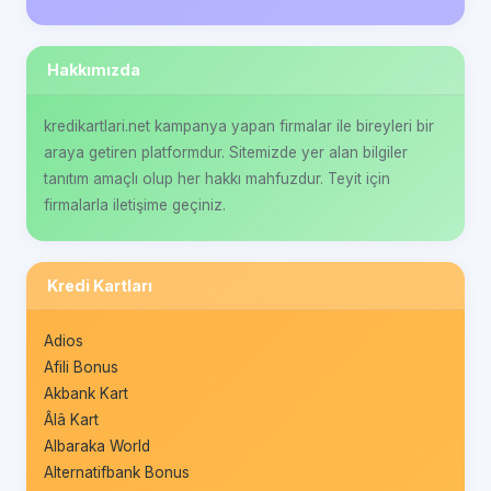
Hakkımızda
kredikartlari.net kampanya yapan firmalar ile bireyleri bir
araya getiren platformdur. Sitemizde yer alan bilgiler
tanıtım amaçlı olup her hakkı mahfuzdur. Teyit için
firmalarla iletişime geçiniz.
Kredi Kartları
Adios
Afili Bonus
Akbank Kart
Âlâ Kart
Albaraka World
Alternatifbank Bonus