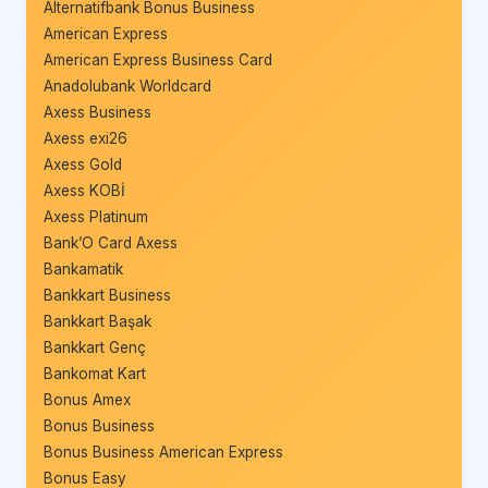
Alternatifbank Bonus Business
American Express
American Express Business Card
Anadolubank Worldcard
Axess Business
Axess exi26
Axess Gold
Axess KOBİ
Axess Platinum
Bank’O Card Axess
Bankamatik
Bankkart Business
Bankkart Başak
Bankkart Genç
Bankomat Kart
Bonus Amex
Bonus Business
Bonus Business American Express
Bonus Easy