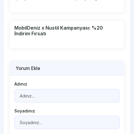
MobilDeniz x Nustil Kampanyası: %20
İndirim Fırsatı
Yorum Ekle
Adınız
Soyadınız