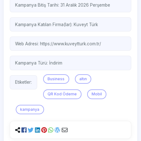
Kampanya Bitiş Tarihi: 31 Aralık 2026 Perşembe
Kampanya Katılan Firma(lar):
Kuveyt Türk
Web Adresi:
https://www.kuveytturk.com.tr/
Kampanya Türü:
İndirim
Business
altın
Etiketler:
QR Kod Ödeme
Mobil
kampanya