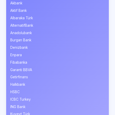
Akbank
Aktif Bank
Albaraka Türk
AlternatifBank
Anadolubank
Burgan Bank
Denizbank
Enpara
Fibabanka
Garanti BBVA
Getirfinans
Halkbank
HSBC
ICBC Turkey
ING Bank
Kuveyt Türk