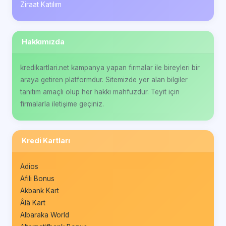
Ziraat Katılım
Hakkımızda
kredikartlari.net kampanya yapan firmalar ile bireyleri bir
araya getiren platformdur. Sitemizde yer alan bilgiler
tanıtım amaçlı olup her hakkı mahfuzdur. Teyit için
firmalarla iletişime geçiniz.
Kredi Kartları
Adios
Afili Bonus
Akbank Kart
Âlâ Kart
Albaraka World