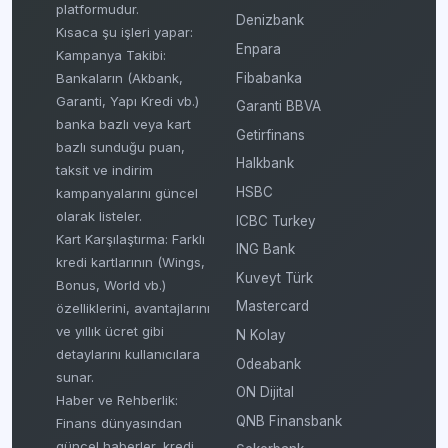
platformudur.
Denizbank
Kısaca şu işleri yapar:
Enpara
Kampanya Takibi:
Fibabanka
Bankaların (Akbank,
Garanti, Yapı Kredi vb.)
Garanti BBVA
banka bazlı veya kart
Getirfinans
bazlı sunduğu puan,
Halkbank
taksit ve indirim
HSBC
kampanyalarını güncel
olarak listeler.
ICBC Turkey
Kart Karşılaştırma: Farklı
ING Bank
kredi kartlarının (Wings,
Kuveyt Türk
Bonus, World vb.)
Mastercard
özelliklerini, avantajlarını
ve yıllık ücret gibi
N Kolay
detaylarını kullanıcılara
Odeabank
sunar.
ON Dijital
Haber ve Rehberlik:
QNB Finansbank
Finans dünyasından
güncel haberler, kredi