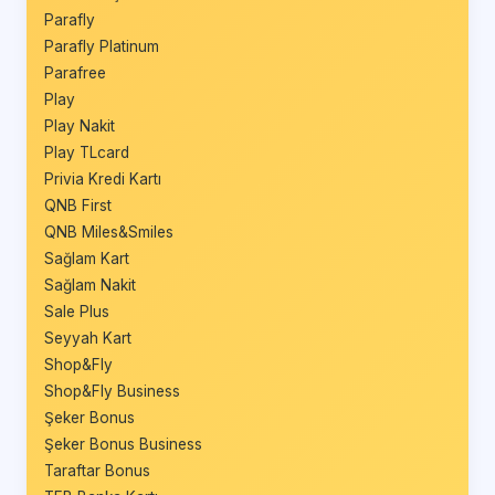
Parafly
Parafly Platinum
Parafree
Play
Play Nakit
Play TLcard
Privia Kredi Kartı
QNB First
QNB Miles&Smiles
Sağlam Kart
Sağlam Nakit
Sale Plus
Seyyah Kart
Shop&Fly
Shop&Fly Business
Şeker Bonus
Şeker Bonus Business
Taraftar Bonus