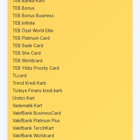
TEB Banka Kartı
TEB Bonus
TEB Bonus Business
TEB Infinite
TEB Özel World Elite
TEB Platinum Card
TEB Sade Card
TEB She Card
TEB Worldcard
TEB Yıldız Priority Card
TLcard
Trend Kredi Kartı
Türkiye Finans kredi kartı
Üretici Kart
Vadematik Kart
VakıfBank BusinessCard
VakıfBank Platinum Plus
Vakıfbank TercihKart
VakıfBank Worldcard