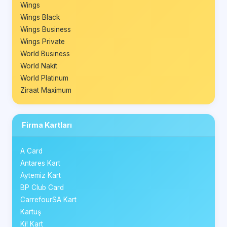
Wings
Wings Black
Wings Business
Wings Private
World Business
World Nakit
World Platinum
Ziraat Maximum
Firma Kartları
A Card
Antares Kart
Aytemiz Kart
BP Club Card
CarrefourSA Kart
Kartuş
Ki! Kart