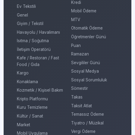
Kredi
Ev Tekstili
Mobil Ödeme
Genel
MTV
Giyim / Tekstil
Otomatik Ödeme
Havayolu / Havalimanı
Öğretmenler Günü
Isıtma / Soğutma
Puan
İletişim Operatörü
Ramazan
Kafe / Restoran / Fast
Sevgililer Günü
Food / Gıda
Sosyal Medya
Kargo
Sosyal Sorumluluk
Konaklama
Sömestir
Kozmetik / Kişisel Bakım
Takas
Kripto Platformu
Taksit Atlat
Kuru Temizleme
Temassız Ödeme
Kültür / Sanat
Tiyatro / Müzikal
Market
Vergi Ödeme
Mobil Uygulama