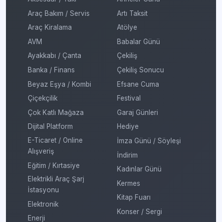
Araç Bakım / Servis
Artı Taksit
Araç Kiralama
Atölye
AVM
Babalar Günü
Ayakkabı / Çanta
Çekiliş
Banka / Finans
Çekiliş Sonucu
Beyaz Eşya / Kombi
Efsane Cuma
Çiçekçilik
Festival
Çok Katlı Mağaza
Garaj Günleri
Dijital Platform
Hediye
E-Ticaret / Online
İmza Günü / Söyleşi
Alışveriş
İndirim
Eğitim / Kırtasiye
Kadınlar Günü
Elektrikli Araç Şarj
Kermes
İstasyonu
Kitap Fuarı
Elektronik
Konser / Sergi
Enerji