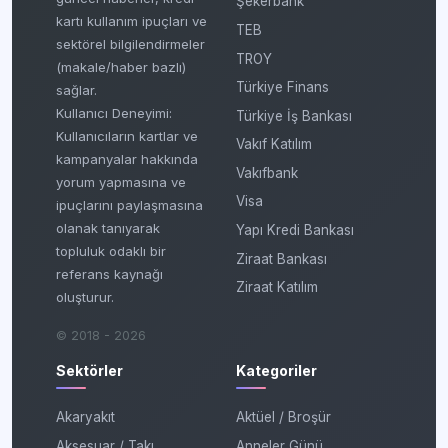
Şekerbank
kartı kullanım ipuçları ve
TEB
sektörel bilgilendirmeler
TROY
(makale/haber bazlı)
Türkiye Finans
sağlar.
Kullanıcı Deneyimi:
Türkiye İş Bankası
Kullanıcıların kartlar ve
Vakıf Katılım
kampanyalar hakkında
Vakıfbank
yorum yapmasına ve
Visa
ipuçlarını paylaşmasına
olanak tanıyarak
Yapı Kredi Bankası
topluluk odaklı bir
Ziraat Bankası
referans kaynağı
Ziraat Katılım
oluşturur.
© 2018 - 2026
Sektörler
Kategoriler
Akaryakıt
Aktüel / Broşür
Aksesuar / Takı
Anneler Günü