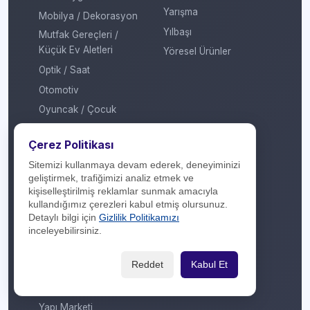
Yarışma
Mobilya / Dekorasyon
Yılbaşı
Mutfak Gereçleri /
Küçük Ev Aletleri
Yöresel Ürünler
Optik / Saat
Otomotiv
Oyuncak / Çocuk
Profesyonel Hizmet
Çerez Politikası
Sağlık / Hastane
Sitemizi kullanmaya devam ederek, deneyiminizi
Sigorta / Emeklilik
geliştirmek, trafiğimizi analiz etmek ve
Spor Giyim
kişiselleştirilmiş reklamlar sunmak amacıyla
kullandığımız çerezleri kabul etmiş olursunuz.
Spor Merkezi
Detaylı bilgi için
Gizlilik Politikamızı
Tasarım
inceleyebilirsiniz.
Turizm / Seyahat
Reddet
Kabul Et
Ulaşım
Veteriner / Pet Shop
Yapı Marketi