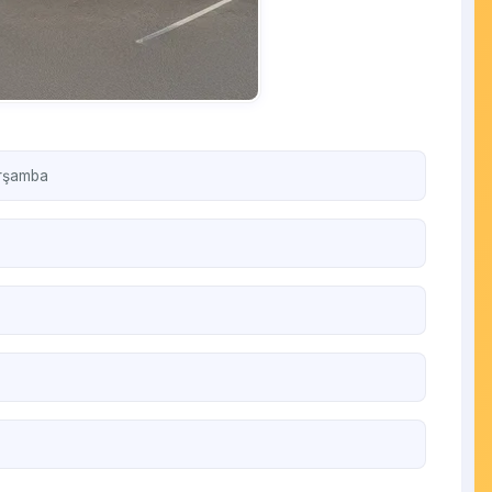
arşamba