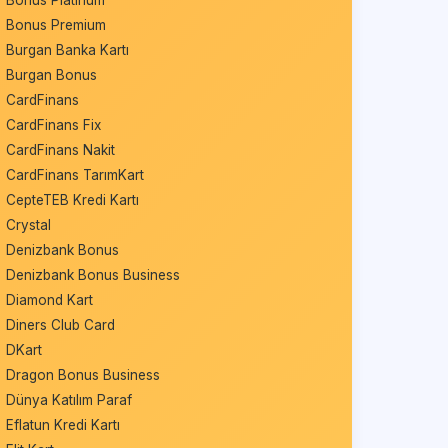
Bonus Platinum
Bonus Premium
Burgan Banka Kartı
Burgan Bonus
CardFinans
CardFinans Fix
CardFinans Nakit
CardFinans TarımKart
CepteTEB Kredi Kartı
Crystal
Denizbank Bonus
Denizbank Bonus Business
Diamond Kart
Diners Club Card
DKart
Dragon Bonus Business
Dünya Katılım Paraf
Eflatun Kredi Kartı