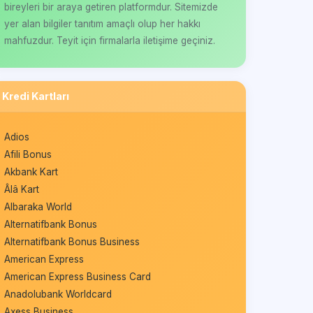
bireyleri bir araya getiren platformdur. Sitemizde
yer alan bilgiler tanıtım amaçlı olup her hakkı
mahfuzdur. Teyit için firmalarla iletişime geçiniz.
Kredi Kartları
Adios
Afili Bonus
Akbank Kart
Âlâ Kart
Albaraka World
Alternatifbank Bonus
Alternatifbank Bonus Business
American Express
American Express Business Card
Anadolubank Worldcard
Axess Business