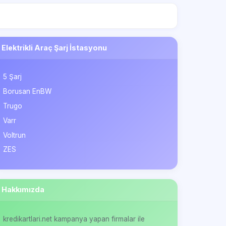
Elektrikli Araç Şarj İstasyonu
5 Şarj
Borusan EnBW
Trugo
Varr
Voltrun
ZES
Hakkımızda
kredikartlari.net kampanya yapan firmalar ile