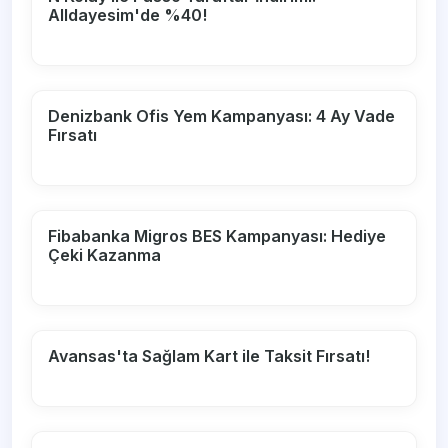
Alldayesim'de %40!
Denizbank Ofis Yem Kampanyası: 4 Ay Vade
Fırsatı
Fibabanka Migros BES Kampanyası: Hediye
Çeki Kazanma
Avansas'ta Sağlam Kart ile Taksit Fırsatı!