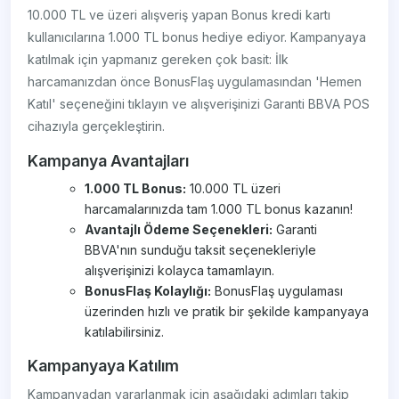
10.000 TL ve üzeri alışveriş yapan Bonus kredi kartı
kullanıcılarına 1.000 TL bonus hediye ediyor. Kampanyaya
katılmak için yapmanız gereken çok basit: İlk
harcamanızdan önce BonusFlaş uygulamasından 'Hemen
Katıl' seçeneğini tıklayın ve alışverişinizi Garanti BBVA POS
cihazıyla gerçekleştirin.
Kampanya Avantajları
1.000 TL Bonus:
10.000 TL üzeri
harcamalarınızda tam 1.000 TL bonus kazanın!
Avantajlı Ödeme Seçenekleri:
Garanti
BBVA'nın sunduğu taksit seçenekleriyle
alışverişinizi kolayca tamamlayın.
BonusFlaş Kolaylığı:
BonusFlaş uygulaması
üzerinden hızlı ve pratik bir şekilde kampanyaya
katılabilirsiniz.
Kampanyaya Katılım
Kampanyadan yararlanmak için aşağıdaki adımları takip