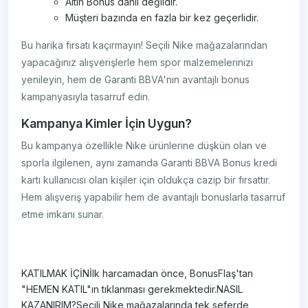
Altın Bonus dahil değildir.
Müşteri bazında en fazla bir kez geçerlidir.
Bu harika fırsatı kaçırmayın! Seçili Nike mağazalarından
yapacağınız alışverişlerle hem spor malzemelerinizi
yenileyin, hem de Garanti BBVA'nın avantajlı bonus
kampanyasıyla tasarruf edin.
Kampanya Kimler İçin Uygun?
Bu kampanya özellikle Nike ürünlerine düşkün olan ve
sporla ilgilenen, aynı zamanda Garanti BBVA Bonus kredi
kartı kullanıcısı olan kişiler için oldukça cazip bir fırsattır.
Hem alışveriş yapabilir hem de avantajlı bonuslarla tasarruf
etme imkanı sunar.
KATILMAK İÇİNİlk harcamadan önce, BonusFlaş'tan
"HEMEN KATIL"ın tıklanması gerekmektedir.NASIL
KAZANIRIM?Seçili Nike mağazalarında tek seferde