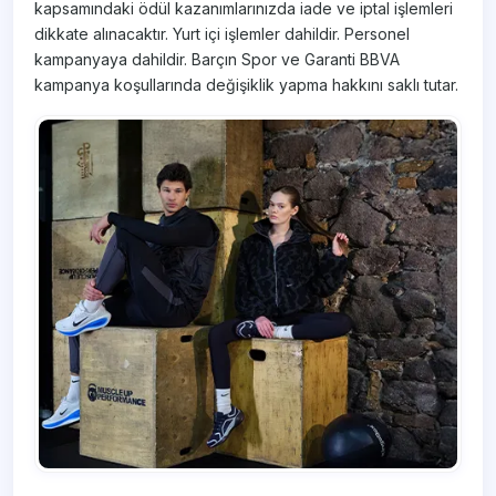
kapsamındaki ödül kazanımlarınızda iade ve iptal işlemleri
dikkate alınacaktır. Yurt içi işlemler dahildir. Personel
kampanyaya dahildir. Barçın Spor ve Garanti BBVA
kampanya koşullarında değişiklik yapma hakkını saklı tutar.