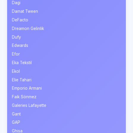
Dagi
Damat Tween
DeFacto
Dreamon Gelinlik
Dufy
Edwards
Efor
Eka Tekstil
Ekol
Elie Tahari
Emporio Armani
Faik Sönmez
Galeries Lafayette
Gant
GAP
Ghisa