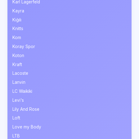
Karl Lagerfeld
Kayra
Kiğılı
Knitts
Kom
Koray Spor
Koton
Kraft
Lacoste
Lanvin
LC Waikiki
Levi's
Lily And Rose
Loft
Love my Body
LTB