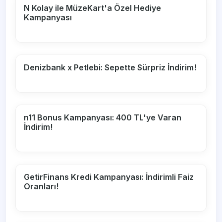
N Kolay ile MüzeKart'a Özel Hediye
Kampanyası
Denizbank x Petlebi: Sepette Sürpriz İndirim!
n11 Bonus Kampanyası: 400 TL'ye Varan
İndirim!
GetirFinans Kredi Kampanyası: İndirimli Faiz
Oranları!