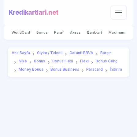
Kredikartlari.net
WorldCard
Bonus
Paraf
Axess
Bankkart
Maximum
Ana Sayfa
Giyim / Tekstil
Garanti BBVA
Barçın
Nike
Bonus
Bonus Flexi
Flexi
Bonus Genç
Money Bonus
Bonus Business
Paracard
İndirim