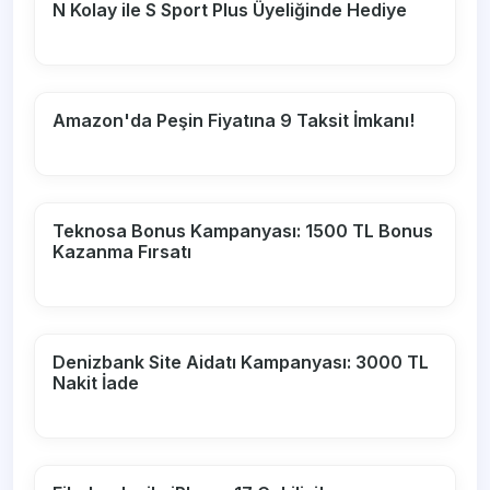
N Kolay ile S Sport Plus Üyeliğinde Hediye
Amazon'da Peşin Fiyatına 9 Taksit İmkanı!
Teknosa Bonus Kampanyası: 1500 TL Bonus
Kazanma Fırsatı
Denizbank Site Aidatı Kampanyası: 3000 TL
Nakit İade