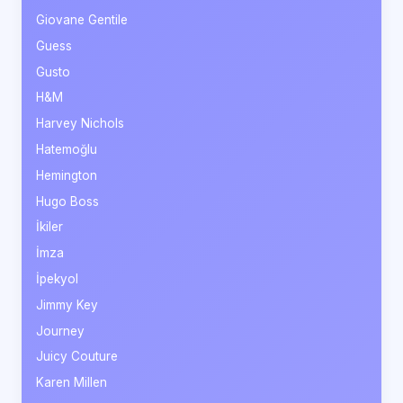
Giovane Gentile
Guess
Gusto
H&M
Harvey Nichols
Hatemoğlu
Hemington
Hugo Boss
İkiler
İmza
İpekyol
Jimmy Key
Journey
Juicy Couture
Karen Millen