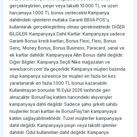
gerçekleştirilen, peşin veya taksitli 10.000 TL ve üzeri
harcamaya 1.000 TL bonus verilecektir.Kampanya
dahilindeki işlemlerin mutlaka Garanti BBVA POS'u
kullanılarak gerçekleştirilmiş olması gerekmektedir. DİĞER
BİLGİLER: Kampanyaya Dahil Kartlar: Kampanyaya sadece
Garanti Bonus kredi kartları, Bonus Flexi, Flexi, Bonus
Genç, Money Bonus, Bonus Business, Paracard, sanal ve
ek kartlar dahildir. Kampanyaya Altın Bonus dahil değildir.
Diğer Bilgiler: Kampanya Seçili Nike mağazaları ve
www.barcin.com'da geçerlidir. Kampanya müşteri bazında
olup kampanya süresince bir müşteri en fazla bir kez
yararlanarak en fazla 1.000 TL bonus kazanabilir.
Kullanılmayan bonuslar 16 Eylül 2026 tarihinde geri
alınacaktır. BonusFlaş katılımı haricindeki alışverişler
kampanyaya dahil değildir. Sadece şahıs şirketi sahibi
müşteriler ticari kartları ile BonusFlaş'tan kampanyaya
katılım sağlayabilmektedir. Tüzel müşteriler kampanyaya
dahil değildir. Kampanyaya peşin veya taksitli işlemler
dahildir. Ödül kullanımları dahil değildir. Kampanya