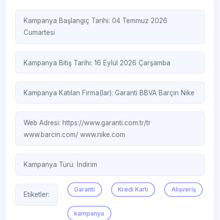
Kampanya Başlangıç Tarihi: 04 Temmuz 2026
Cumartesi
Kampanya Bitiş Tarihi: 16 Eylül 2026 Çarşamba
Kampanya Katılan Firma(lar):
Garanti BBVA
Barçın
Nike
Web Adresi:
https://www.garanti.com.tr/tr
www.barcin.com/‎
www.nike.com
Kampanya Türü:
İndirim
Garanti
Kredi Kartı
Alışveriş
Etiketler:
kampanya