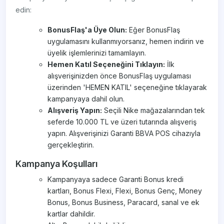
edin:
BonusFlaş'a Üye Olun:
Eğer BonusFlaş
uygulamasını kullanmıyorsanız, hemen indirin ve
üyelik işlemlerinizi tamamlayın.
Hemen Katıl Seçeneğini Tıklayın:
İlk
alışverişinizden önce BonusFlaş uygulaması
üzerinden 'HEMEN KATIL' seçeneğine tıklayarak
kampanyaya dahil olun.
Alışveriş Yapın:
Seçili Nike mağazalarından tek
seferde 10.000 TL ve üzeri tutarında alışveriş
yapın. Alışverişinizi Garanti BBVA POS cihazıyla
gerçekleştirin.
Kampanya Koşulları
Kampanyaya sadece Garanti Bonus kredi
kartları, Bonus Flexi, Flexi, Bonus Genç, Money
Bonus, Bonus Business, Paracard, sanal ve ek
kartlar dahildir.