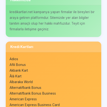
kredikartlari.net kampanya yapan firmalar ile bireyleri bir
araya getiren platformdur. Sitemizde yer alan bilgiler
tanıtım amaçlı olup her hakkı mahfuzdur. Teyit için
firmalarla iletişime geçiniz.
Kredi Kartları
Adios
Afili Bonus
Akbank Kart
Âlâ Kart
Albaraka World
Alternatifbank Bonus
Alternatifbank Bonus Business
American Express
American Express Business Card