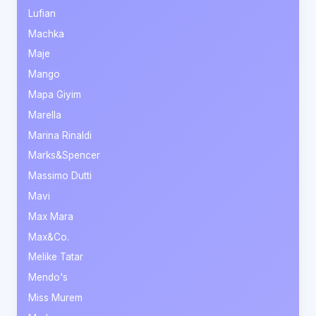
Lufian
Machka
Maje
Mango
Mapa Giyim
Marella
Marina Rinaldi
Marks&Spencer
Massimo Dutti
Mavi
Max Mara
Max&Co.
Melike Tatar
Mendo's
Miss Murem