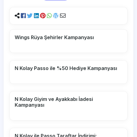
Wings Rüya Şehirler Kampanyası
N Kolay Passo ile %50 Hediye Kampanyası
N Kolay Giyim ve Ayakkabı İadesi
Kampanyası
N Kolay ile Passo Taraftar İndirimi: