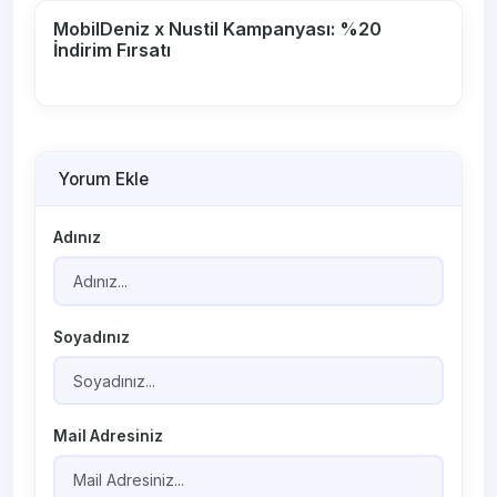
MobilDeniz x Nustil Kampanyası: %20
İndirim Fırsatı
Yorum Ekle
Adınız
Soyadınız
Mail Adresiniz