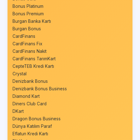
Bonus Platinum
Bonus Premium
Burgan Banka Kartı
Burgan Bonus
CardFinans
CardFinans Fix
CardFinans Nakit
CardFinans TarımKart
CepteTEB Kredi Kartı
Crystal
Denizbank Bonus
Denizbank Bonus Business
Diamond Kart
Diners Club Card
DKart
Dragon Bonus Business
Dünya Katılım Paraf
Eflatun Kredi Kartı