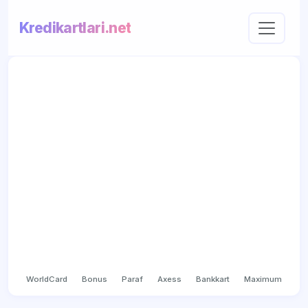
Kredikartlari.net
WorldCard
Bonus
Paraf
Axess
Bankkart
Maximum