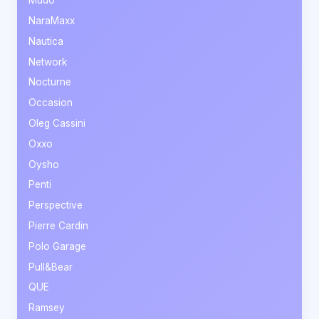
Mudo
NaraMaxx
Nautica
Network
Nocturne
Occasion
Oleg Cassini
Oxxo
Oysho
Penti
Perspective
Pierre Cardin
Polo Garage
Pull&Bear
QUE
Ramsey