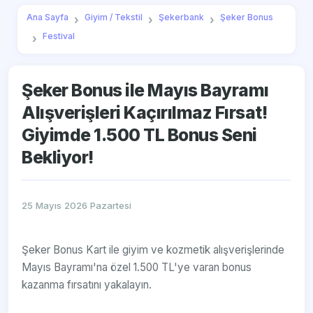
Ana Sayfa
Giyim / Tekstil
Şekerbank
Şeker Bonus
Festival
Şeker Bonus ile Mayıs Bayramı
Alışverişleri Kaçırılmaz Fırsat!
Giyimde 1.500 TL Bonus Seni
Bekliyor!
25 Mayıs 2026 Pazartesi
Şeker Bonus Kart ile giyim ve kozmetik alışverişlerinde
Mayıs Bayramı'na özel 1.500 TL'ye varan bonus
kazanma fırsatını yakalayın.