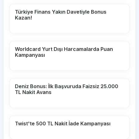
Türkiye Finans Yakın Davetiyle Bonus
Kazan!
Worldcard Yurt Dışı Harcamalarda Puan
Kampanyası
Deniz Bonus: İlk Başvuruda Faizsiz 25.000
TL Nakit Avans
Twist'te 500 TL Nakit İade Kampanyası