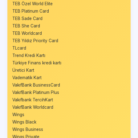
TEB Özel World Elite
TEB Platinum Card
TEB Sade Card
TEB She Card
TEB Worldcard
TEB Yıldız Priority Card
TLcard
Trend Kredi Kartı
Türkiye Finans kredi kartı
Üretici Kart
Vadematik Kart
VakıfBank BusinessCard
VakıfBank Platinum Plus
Vakıfbank TercihKart
VakıfBank Worldcard
Wings
Wings Black
Wings Business
Wings Private