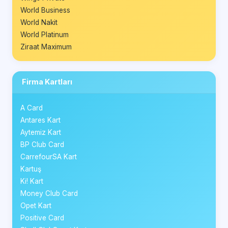
World Business
World Nakit
World Platinum
Ziraat Maximum
Firma Kartları
A Card
Antares Kart
Aytemiz Kart
BP Club Card
CarrefourSA Kart
Kartuş
Ki! Kart
Money Club Card
Opet Kart
Positive Card