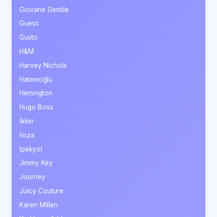
Giovane Gentile
Guess
Gusto
H&M
Harvey Nichols
Hatemoğlu
Hemington
Hugo Boss
İkiler
İmza
İpekyol
Jimmy Key
Journey
Juicy Couture
Karen Millen