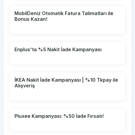
MobilDeniz Otomatik Fatura Talimatları ile
Bonus Kazan!
Enplus'ta %5 Nakit İade Kampanyası
İKEA Nakit İade Kampanyası | %10 Tkpay ile
Alışveriş
Pluxee Kampanyası: %50 İade Fırsatı!