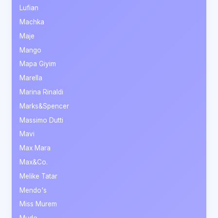
Lufian
Machka
Maje
Mango
Mapa Giyim
Marella
Marina Rinaldi
Marks&Spencer
Massimo Dutti
Mavi
Max Mara
Max&Co.
Melike Tatar
Mendo's
Miss Murem