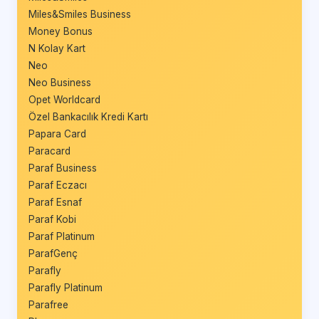
Miles&Smiles Business
Money Bonus
N Kolay Kart
Neo
Neo Business
Opet Worldcard
Özel Bankacılık Kredi Kartı
Papara Card
Paracard
Paraf Business
Paraf Eczacı
Paraf Esnaf
Paraf Kobi
Paraf Platinum
ParafGenç
Parafly
Parafly Platinum
Parafree