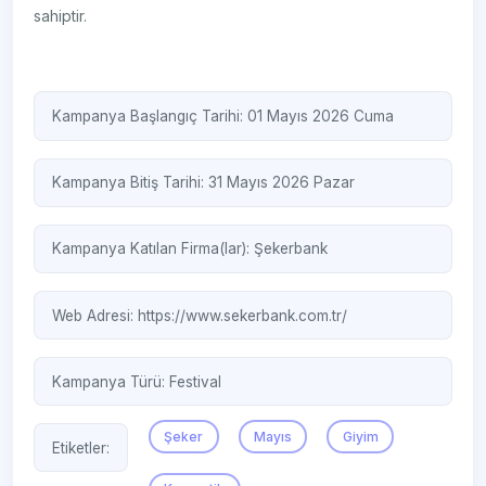
sahiptir.
Kampanya Başlangıç Tarihi: 01 Mayıs 2026 Cuma
Kampanya Bitiş Tarihi: 31 Mayıs 2026 Pazar
Kampanya Katılan Firma(lar):
Şekerbank
Web Adresi:
https://www.sekerbank.com.tr/
Kampanya Türü:
Festival
Şeker
Mayıs
Giyim
Etiketler: