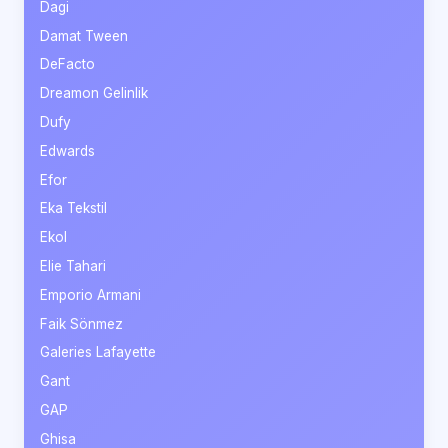
Dagi
Damat Tween
DeFacto
Dreamon Gelinlik
Dufy
Edwards
Efor
Eka Tekstil
Ekol
Elie Tahari
Emporio Armani
Faik Sönmez
Galeries Lafayette
Gant
GAP
Ghisa