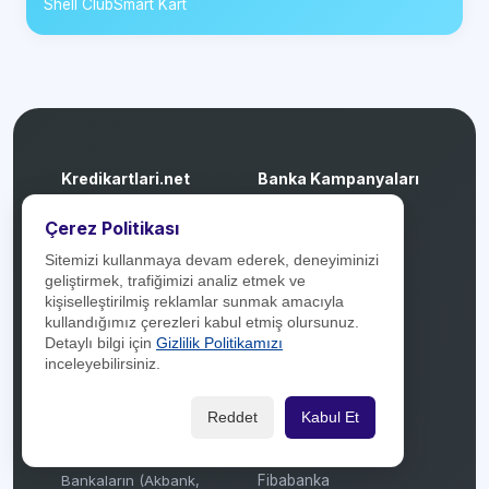
Shell ClubSmart Kart
Kredikartlari.net
Banka Kampanyaları
Çerez Politikası
Türkiye'deki bankaların
Akbank
kredi kartlarını ve bu
Sitemizi kullanmaya devam ederek, deneyiminizi
Aktif Bank
kartlara ait güncel
geliştirmek, trafiğimizi analiz etmek ve
Albaraka Türk
kişiselleştirilmiş reklamlar sunmak amacıyla
kampanyaları bir araya
kullandığımız çerezleri kabul etmiş olursunuz.
AlternatifBank
getiren, karşılaştırma ve
Detaylı bilgi için
Gizlilik Politikamızı
bilgilendirme odaklı bir
Anadolubank
inceleyebilirsiniz.
finansal içerik
Burgan Bank
platformudur.
Denizbank
Reddet
Kabul Et
Kısaca şu işleri yapar:
Enpara
Kampanya Takibi:
Fibabanka
Bankaların (Akbank,