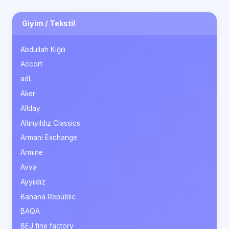
Giyim / Tekstil
Abdullah Kiğılı
Accort
adL
Aker
Allday
Altınyıldız Classics
Armani Exchange
Armine
Avva
Ayyıldız
Banana Republic
BAQA
BEJ fine factory