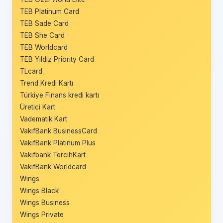
TEB Platinum Card
TEB Sade Card
TEB She Card
TEB Worldcard
TEB Yıldız Priority Card
TLcard
Trend Kredi Kartı
Türkiye Finans kredi kartı
Üretici Kart
Vadematik Kart
VakıfBank BusinessCard
VakıfBank Platinum Plus
Vakıfbank TercihKart
VakıfBank Worldcard
Wings
Wings Black
Wings Business
Wings Private