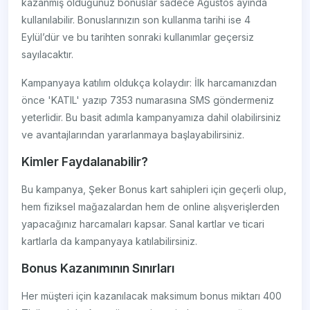
kazanmış olduğunuz bonuslar sadece Ağustos ayında
kullanılabilir. Bonuslarınızın son kullanma tarihi ise 4
Eylül’dür ve bu tarihten sonraki kullanımlar geçersiz
sayılacaktır.
Kampanyaya katılım oldukça kolaydır: İlk harcamanızdan
önce 'KATIL' yazıp 7353 numarasına SMS göndermeniz
yeterlidir. Bu basit adımla kampanyamıza dahil olabilirsiniz
ve avantajlarından yararlanmaya başlayabilirsiniz.
Kimler Faydalanabilir?
Bu kampanya, Şeker Bonus kart sahipleri için geçerli olup,
hem fiziksel mağazalardan hem de online alışverişlerden
yapacağınız harcamaları kapsar. Sanal kartlar ve ticari
kartlarla da kampanyaya katılabilirsiniz.
Bonus Kazanımının Sınırları
Her müşteri için kazanılacak maksimum bonus miktarı 400