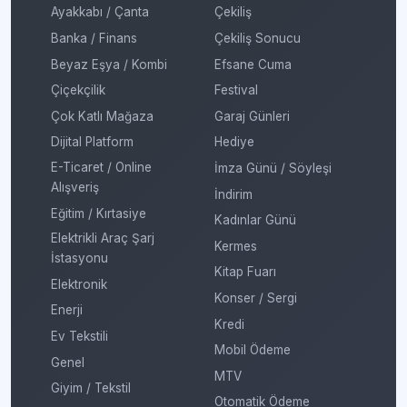
Ayakkabı / Çanta
Çekiliş
Banka / Finans
Çekiliş Sonucu
Beyaz Eşya / Kombi
Efsane Cuma
Çiçekçilik
Festival
Çok Katlı Mağaza
Garaj Günleri
Dijital Platform
Hediye
E-Ticaret / Online
İmza Günü / Söyleşi
Alışveriş
İndirim
Eğitim / Kırtasiye
Kadınlar Günü
Elektrikli Araç Şarj
Kermes
İstasyonu
Kitap Fuarı
Elektronik
Konser / Sergi
Enerji
Kredi
Ev Tekstili
Mobil Ödeme
Genel
MTV
Giyim / Tekstil
Otomatik Ödeme