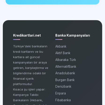
Kredikartlari.net
Banka Kampanyaları
Türkiye'deki bankaların
Akbank
kredi kartlarını ve bu
Aktif Bank
kartlara ait güncel
Albaraka Türk
kampanyaları bir araya
AlternatifBank
getiren, karşılaştırma ve
bilgilendirme odaklı bir
Anadolubank
finansal içerik
Burgan Bank
platformudur.
Denizbank
Kısaca şu işleri yapar:
Enpara
Kampanya Takibi:
Fibabanka
Bankaların (Akbank,