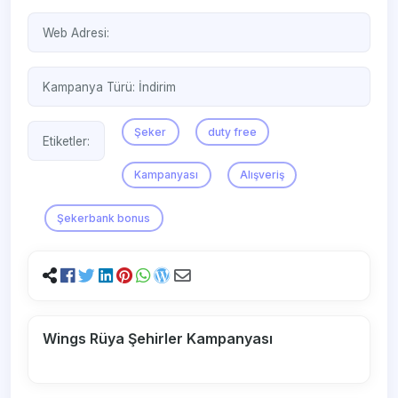
Web Adresi:
Kampanya Türü:
İndirim
Şeker
duty free
Etiketler:
Kampanyası
Alışveriş
Şekerbank bonus
Wings Rüya Şehirler Kampanyası