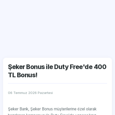
Şeker Bonus ile Duty Free'de 400
TL Bonus!
06 Temmuz 2026 Pazartesi
Şeker Bank, Şeker Bonus müşterilerine özel olarak