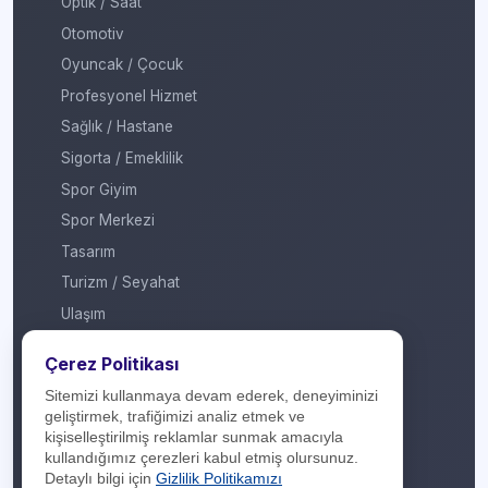
Optik / Saat
Otomotiv
Oyuncak / Çocuk
Profesyonel Hizmet
Sağlık / Hastane
Sigorta / Emeklilik
Spor Giyim
Spor Merkezi
Tasarım
Turizm / Seyahat
Ulaşım
Veteriner / Pet Shop
Çerez Politikası
Yapı Marketi
Sitemizi kullanmaya devam ederek, deneyiminizi
Yurt Dışı / Duty Free
geliştirmek, trafiğimizi analiz etmek ve
kişiselleştirilmiş reklamlar sunmak amacıyla
Hakkımızda
kullandığımız çerezleri kabul etmiş olursunuz.
Detaylı bilgi için
Gizlilik Politikamızı