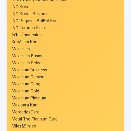
ING Bonus
ING Bonus Business
ING Pegasus BolBol Kart
ING Turuncu Ekstra
İş’te Üniversiteli
KoçAilem Kart
Maximiles
Maximiles Business
Maximiles Select
Maximum Business
Maximum Gaming
Maximum Genç
Maximum Gold
Maximum Platinum
Maxipara Kart
MercedesCard
Metal The Platinum Card
Miles&Smiles