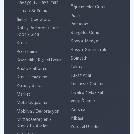
Havayolu / Havalimanı
Öğretmenler Günü
Isıtma / Soğutma
Puan
İletişim Operatörü
Ramazan
Kafe / Restoran / Fast
Sevgililer Günü
Food / Gıda
Sosyal Medya
Kargo
Sosyal Sorumluluk
Konaklama
Sömestir
Kozmetik / Kişisel Bakım
Takas
Kripto Platformu
Taksit Atlat
Kuru Temizleme
Temassız Ödeme
Kültür / Sanat
Tiyatro / Müzikal
Market
Vergi Ödeme
Mobil Uygulama
Yarışma
Mobilya / Dekorasyon
Yılbaşı
Mutfak Gereçleri /
Küçük Ev Aletleri
Yöresel Ürünler