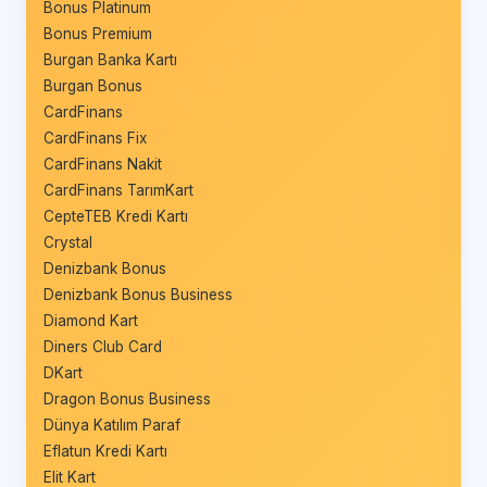
Bonus Platinum
Bonus Premium
Burgan Banka Kartı
Burgan Bonus
CardFinans
CardFinans Fix
CardFinans Nakit
CardFinans TarımKart
CepteTEB Kredi Kartı
Crystal
Denizbank Bonus
Denizbank Bonus Business
Diamond Kart
Diners Club Card
DKart
Dragon Bonus Business
Dünya Katılım Paraf
Eflatun Kredi Kartı
Elit Kart