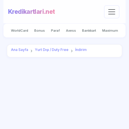
Kredikartlari.net
WorldCard
Bonus
Paraf
Axess
Bankkart
Maximum
Ana Sayfa
Yurt Dışı / Duty Free
İndirim