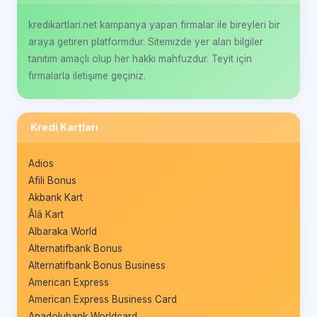
kredikartlari.net kampanya yapan firmalar ile bireyleri bir
araya getiren platformdur. Sitemizde yer alan bilgiler
tanıtım amaçlı olup her hakkı mahfuzdur. Teyit için
firmalarla iletişime geçiniz.
Kredi Kartları
Adios
Afili Bonus
Akbank Kart
Âlâ Kart
Albaraka World
Alternatifbank Bonus
Alternatifbank Bonus Business
American Express
American Express Business Card
Anadolubank Worldcard