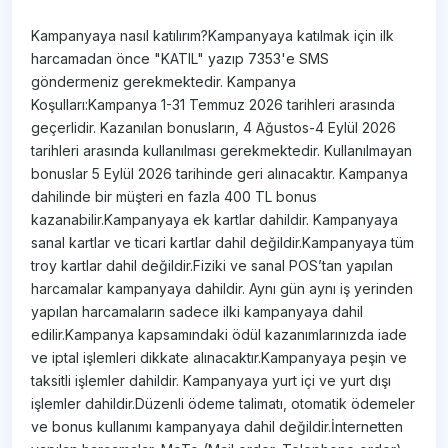
Kampanyaya nasıl katılırım?Kampanyaya katılmak için ilk
harcamadan önce "KATIL" yazıp 7353'e SMS
göndermeniz gerekmektedir. Kampanya
Koşulları:Kampanya 1-31 Temmuz 2026 tarihleri arasında
geçerlidir. Kazanılan bonusların, 4 Ağustos-4 Eylül 2026
tarihleri arasında kullanılması gerekmektedir. Kullanılmayan
bonuslar 5 Eylül 2026 tarihinde geri alınacaktır. Kampanya
dahilinde bir müşteri en fazla 400 TL bonus
kazanabilir.Kampanyaya ek kartlar dahildir. Kampanyaya
sanal kartlar ve ticari kartlar dahil değildir.Kampanyaya tüm
troy kartlar dahil değildir.Fiziki ve sanal POS’tan yapılan
harcamalar kampanyaya dahildir. Aynı gün aynı iş yerinden
yapılan harcamaların sadece ilki kampanyaya dahil
edilir.Kampanya kapsamındaki ödül kazanımlarınızda iade
ve iptal işlemleri dikkate alınacaktır.Kampanyaya peşin ve
taksitli işlemler dahildir. Kampanyaya yurt içi ve yurt dışı
işlemler dahildir.Düzenli ödeme talimatı, otomatik ödemeler
ve bonus kullanımı kampanyaya dahil değildir.İnternetten