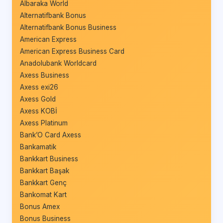
Albaraka World
Alternatifbank Bonus
Alternatifbank Bonus Business
American Express
American Express Business Card
Anadolubank Worldcard
Axess Business
Axess exi26
Axess Gold
Axess KOBİ
Axess Platinum
Bank’O Card Axess
Bankamatik
Bankkart Business
Bankkart Başak
Bankkart Genç
Bankomat Kart
Bonus Amex
Bonus Business