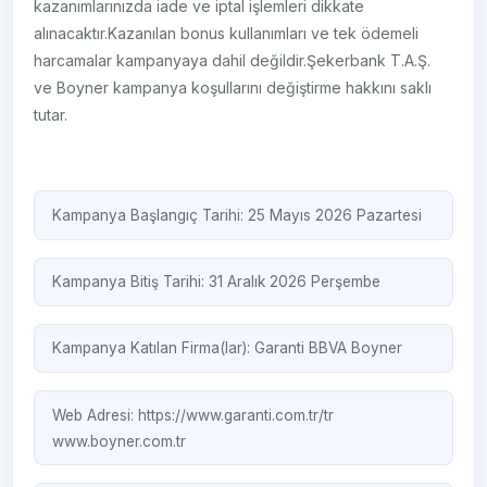
kazanımlarınızda iade ve iptal işlemleri dikkate
alınacaktır.Kazanılan bonus kullanımları ve tek ödemeli
harcamalar kampanyaya dahil değildir.Şekerbank T.A.Ş.
ve Boyner kampanya koşullarını değiştirme hakkını saklı
tutar.
Kampanya Başlangıç Tarihi: 25 Mayıs 2026 Pazartesi
Kampanya Bitiş Tarihi: 31 Aralık 2026 Perşembe
Kampanya Katılan Firma(lar):
Garanti BBVA
Boyner
Web Adresi:
https://www.garanti.com.tr/tr
www.boyner.com.tr