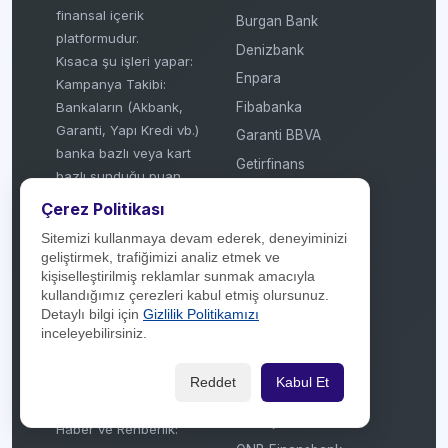
finansal içerik
Burgan Bank
platformudur.
Denizbank
Kısaca şu işleri yapar:
Enpara
Kampanya Takibi:
Fibabanka
Bankaların (Akbank,
Garanti, Yapı Kredi vb.)
Garanti BBVA
banka bazlı veya kart
Getirfinans
bazlı sunduğu puan,
Halkbank
taksit ve indirim
Çerez Politikası
HSBC
kampanyalarını güncel
Sitemizi kullanmaya devam ederek, deneyiminizi
olarak listeler.
ICBC Turkey
geliştirmek, trafiğimizi analiz etmek ve
Kart Karşılaştırma: Farklı
kişiselleştirilmiş reklamlar sunmak amacıyla
ING Bank
kredi kartlarının (Wings,
kullandığımız çerezleri kabul etmiş olursunuz.
Kuveyt Türk
Bonus, World vb.)
Detaylı bilgi için
Gizlilik Politikamızı
inceleyebilirsiniz.
Mastercard
özelliklerini, avantajlarını
ve yıllık ücret gibi
N Kolay
Reddet
Kabul Et
detaylarını kullanıcılara
Odeabank
sunar.
ON Dijital
Haber ve Rehberlik: