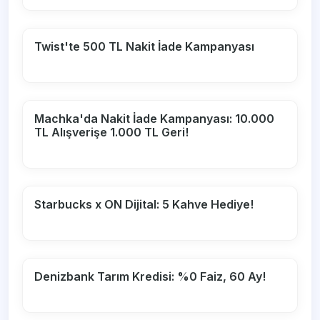
Twist'te 500 TL Nakit İade Kampanyası
Machka'da Nakit İade Kampanyası: 10.000
TL Alışverişe 1.000 TL Geri!
Starbucks x ON Dijital: 5 Kahve Hediye!
Denizbank Tarım Kredisi: %0 Faiz, 60 Ay!