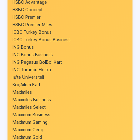
HSBC Advantage
HSBC Concept
HSBC Premier
HSBC Premier Miles
ICBC Turkey Bonus
ICBC Turkey Bonus Business
ING Bonus
ING Bonus Business
ING Pegasus BolBol Kart
ING Turuncu Ekstra
İş’te Üniversiteli
KoçAilem Kart
Maximiles
Maximiles Business
Maximiles Select
Maximum Business
Maximum Gaming
Maximum Genç
Maximum Gold