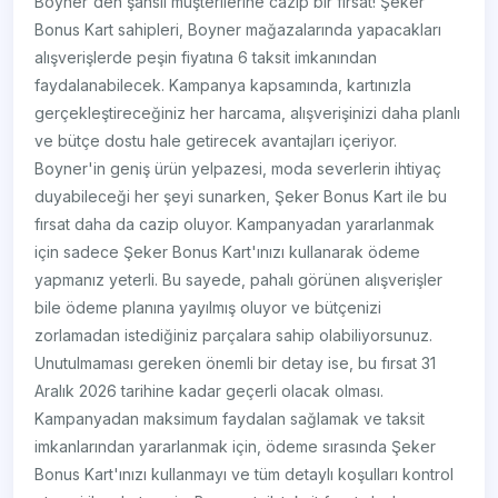
Boyner'den şanslı müşterilerine cazip bir fırsat! Şeker
Bonus Kart sahipleri, Boyner mağazalarında yapacakları
alışverişlerde peşin fiyatına 6 taksit imkanından
faydalanabilecek. Kampanya kapsamında, kartınızla
gerçekleştireceğiniz her harcama, alışverişinizi daha planlı
ve bütçe dostu hale getirecek avantajları içeriyor.
Boyner'in geniş ürün yelpazesi, moda severlerin ihtiyaç
duyabileceği her şeyi sunarken, Şeker Bonus Kart ile bu
fırsat daha da cazip oluyor. Kampanyadan yararlanmak
için sadece Şeker Bonus Kart'ınızı kullanarak ödeme
yapmanız yeterli. Bu sayede, pahalı görünen alışverişler
bile ödeme planına yayılmış oluyor ve bütçenizi
zorlamadan istediğiniz parçalara sahip olabiliyorsunuz.
Unutulmaması gereken önemli bir detay ise, bu fırsat 31
Aralık 2026 tarihine kadar geçerli olacak olması.
Kampanyadan maksimum faydalan sağlamak ve taksit
imkanlarından yararlanmak için, ödeme sırasında Şeker
Bonus Kart'ınızı kullanmayı ve tüm detaylı koşulları kontrol