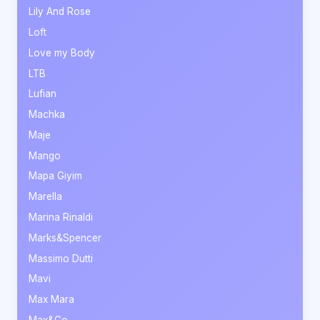
Lily And Rose
Loft
Love my Body
LTB
Lufian
Machka
Maje
Mango
Mapa Giyim
Marella
Marina Rinaldi
Marks&Spencer
Massimo Dutti
Mavi
Max Mara