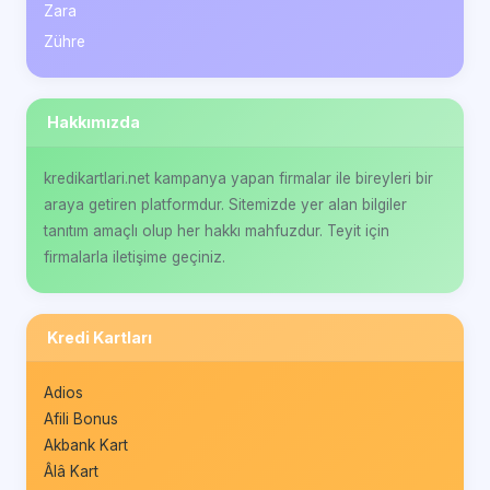
Zara
Zühre
Hakkımızda
kredikartlari.net kampanya yapan firmalar ile bireyleri bir
araya getiren platformdur. Sitemizde yer alan bilgiler
tanıtım amaçlı olup her hakkı mahfuzdur. Teyit için
firmalarla iletişime geçiniz.
Kredi Kartları
Adios
Afili Bonus
Akbank Kart
Âlâ Kart