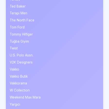
Ted Baker
Terapi Men
The North Face
Tom Ford
Tommy Hilfiger
Tuğba Giyim
Twist
U.S. Polo Assn.
V2K Designers
Vakko
Vakko Butik
Vakkorama
W Collection
Weekend Max Mara
Yargıcı