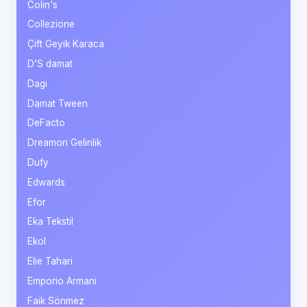
Colin's
Collezione
Çift Geyik Karaca
D’S damat
Dagi
Damat Tween
DeFacto
Dreamon Gelinlik
Dufy
Edwards
Efor
Eka Tekstil
Ekol
Elie Tahari
Emporio Armani
Faik Sönmez