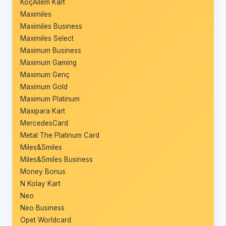
KoçAilem Kart
Maximiles
Maximiles Business
Maximiles Select
Maximum Business
Maximum Gaming
Maximum Genç
Maximum Gold
Maximum Platinum
Maxipara Kart
MercedesCard
Metal The Platinum Card
Miles&Smiles
Miles&Smiles Business
Money Bonus
N Kolay Kart
Neo
Neo Business
Opet Worldcard