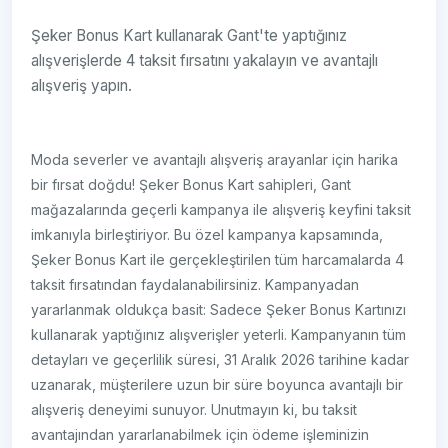
Şeker Bonus Kart kullanarak Gant'te yaptığınız
alışverişlerde 4 taksit fırsatını yakalayın ve avantajlı
alışveriş yapın.
Moda severler ve avantajlı alışveriş arayanlar için harika
bir fırsat doğdu! Şeker Bonus Kart sahipleri, Gant
mağazalarında geçerli kampanya ile alışveriş keyfini taksit
imkanıyla birleştiriyor. Bu özel kampanya kapsamında,
Şeker Bonus Kart ile gerçekleştirilen tüm harcamalarda 4
taksit fırsatından faydalanabilirsiniz. Kampanyadan
yararlanmak oldukça basit: Sadece Şeker Bonus Kartınızı
kullanarak yaptığınız alışverişler yeterli. Kampanyanın tüm
detayları ve geçerlilik süresi, 31 Aralık 2026 tarihine kadar
uzanarak, müşterilere uzun bir süre boyunca avantajlı bir
alışveriş deneyimi sunuyor. Unutmayın ki, bu taksit
avantajından yararlanabilmek için ödeme işleminizin