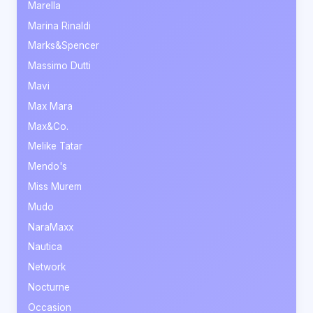
Marella
Marina Rinaldi
Marks&Spencer
Massimo Dutti
Mavi
Max Mara
Max&Co.
Melike Tatar
Mendo's
Miss Murem
Mudo
NaraMaxx
Nautica
Network
Nocturne
Occasion