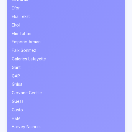
Efor
Eka Tekstil
Ekol
Elie Tahari
Emporio Armani
Faik Sönmez
Galeries Lafayette
Gant
GAP
Ghisa
Giovane Gentile
Guess
Gusto
H&M
Harvey Nichols