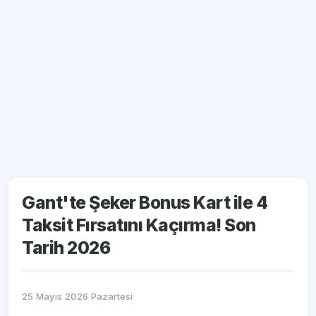
Gant'te Şeker Bonus Kart ile 4
Taksit Fırsatını Kaçırma! Son
Tarih 2026
25 Mayıs 2026 Pazartesi