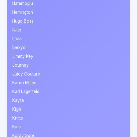
Hatemoğlu
Hemington
Hugo Boss
İkiler
İmza
İpekyol
Jimmy Key
Journey
Juicy Couture
Karen Millen
Karl Lagerfeld
Kayra
Kiğılı
Knitts
Kom
Koray Spor