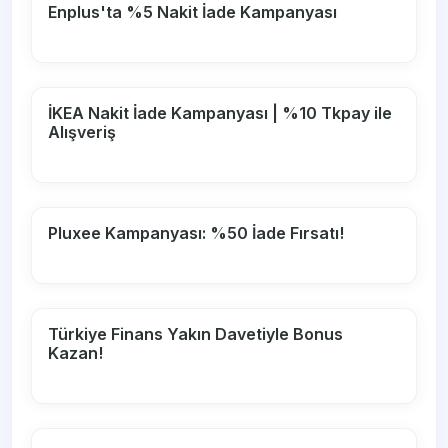
Enplus'ta %5 Nakit İade Kampanyası
İKEA Nakit İade Kampanyası | %10 Tkpay ile
Alışveriş
Pluxee Kampanyası: %50 İade Fırsatı!
Türkiye Finans Yakın Davetiyle Bonus
Kazan!