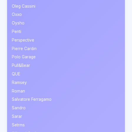
Oleg Cassini
Oxxo
Oysho
Penti
Perspective
Pierre Cardin
Polo Garage
Pull&Bear
QUE
Ramsey
Roman
Salvatore Ferragamo
Sandro
Sarar
Setrms