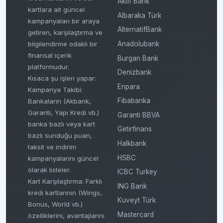
Aktif Bank
kartlara ait güncel
Albaraka Türk
kampanyaları bir araya
AlternatifBank
getiren, karşılaştırma ve
bilgilendirme odaklı bir
Anadolubank
finansal içerik
Burgan Bank
platformudur.
Denizbank
Kısaca şu işleri yapar:
Enpara
Kampanya Takibi:
Fibabanka
Bankaların (Akbank,
Garanti, Yapı Kredi vb.)
Garanti BBVA
banka bazlı veya kart
Getirfinans
bazlı sunduğu puan,
Halkbank
taksit ve indirim
HSBC
kampanyalarını güncel
olarak listeler.
ICBC Turkey
Kart Karşılaştırma: Farklı
ING Bank
kredi kartlarının (Wings,
Kuveyt Türk
Bonus, World vb.)
Mastercard
özelliklerini, avantajlarını