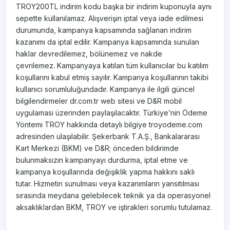
TROY200TL indirim kodu başka bir indirim kuponuyla aynı
sepette kullanılamaz. Alışverişin iptal veya iade edilmesi
durumunda, kampanya kapsamında sağlanan indirim
kazanımı da iptal edilir. Kampanya kapsamında sunulan
haklar devredilemez, bölünemez ve nakde
çevrilemez. Kampanyaya katılan tüm kullanıcılar bu katılım
koşullarını kabul etmiş sayılır. Kampanya koşullarının takibi
kullanıcı sorumluluğundadır. Kampanya ile ilgili güncel
bilgilendirmeler dr.com.tr web sitesi ve D&R mobil
uygulaması üzerinden paylaşılacaktır. Türkiye’nin Ödeme
Yöntemi TROY hakkında detaylı bilgiye troyodeme.com
adresinden ulaşılabilir. Şekerbank T.A.Ş., Bankalararası
Kart Merkezi (BKM) ve D&R; önceden bildirimde
bulunmaksızın kampanyayı durdurma, iptal etme ve
kampanya koşullarında değişiklik yapma hakkını saklı
tutar. Hizmetin sunulması veya kazanımların yansıtılması
sırasında meydana gelebilecek teknik ya da operasyonel
aksaklıklardan BKM, TROY ve iştirakleri sorumlu tutulamaz.