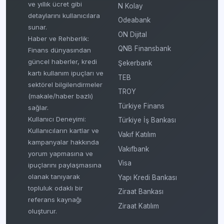
ve yıllık ücret gibi
N Kolay
detaylarını kullanıcılara
Odeabank
sunar.
ON Dijital
Haber ve Rehberlik:
QNB Finansbank
Finans dünyasından
güncel haberler, kredi
Şekerbank
kartı kullanım ipuçları ve
TEB
sektörel bilgilendirmeler
TROY
(makale/haber bazlı)
Türkiye Finans
sağlar.
Kullanıcı Deneyimi:
Türkiye İş Bankası
Kullanıcıların kartlar ve
Vakıf Katılım
kampanyalar hakkında
Vakıfbank
yorum yapmasına ve
Visa
ipuçlarını paylaşmasına
olanak tanıyarak
Yapı Kredi Bankası
topluluk odaklı bir
Ziraat Bankası
referans kaynağı
Ziraat Katılım
oluşturur.