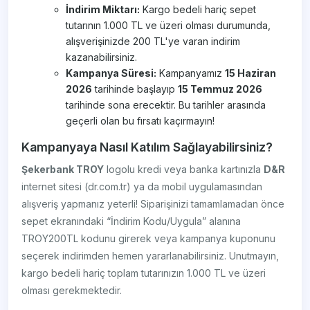
İndirim Miktarı:
Kargo bedeli hariç sepet
tutarının 1.000 TL ve üzeri olması durumunda,
alışverişinizde 200 TL'ye varan indirim
kazanabilirsiniz.
Kampanya Süresi:
Kampanyamız
15 Haziran
2026
tarihinde başlayıp
15 Temmuz 2026
tarihinde sona erecektir. Bu tarihler arasında
geçerli olan bu fırsatı kaçırmayın!
Kampanyaya Nasıl Katılım Sağlayabilirsiniz?
Şekerbank TROY
logolu kredi veya banka kartınızla
D&R
internet sitesi (dr.com.tr) ya da mobil uygulamasından
alışveriş yapmanız yeterli! Siparişinizi tamamlamadan önce
sepet ekranındaki “İndirim Kodu/Uygula” alanına
TROY200TL kodunu girerek veya kampanya kuponunu
seçerek indirimden hemen yararlanabilirsiniz. Unutmayın,
kargo bedeli hariç toplam tutarınızın 1.000 TL ve üzeri
olması gerekmektedir.