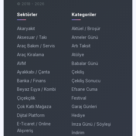
© 2018 - 2026
Sektörler
Kategoriler
Akaryakıt
Aktüel / Broşür
Aksesuar / Takı
Anneler Günü
Araç Bakım / Servis
Artı Taksit
Araç Kiralama
Atölye
AVM
Babalar Günü
Ayakkabı / Çanta
Çekiliş
Banka / Finans
Çekiliş Sonucu
Beyaz Eşya / Kombi
Efsane Cuma
Çiçekçilik
Festival
Çok Katlı Mağaza
Garaj Günleri
Dijital Platform
Hediye
E-Ticaret / Online
İmza Günü / Söyleşi
Alışveriş
İndirim