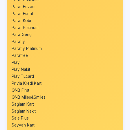
Paraf Eczacı
Paraf Esnaf
Paraf Kobi
Paraf Platinum
ParafGenç
Parafly
Parafly Platinum
Parafree
Play
Play Nakit
Play TLcard
Privia Kredi Kartı
QNB First
QNB Miles&Smiles
Sağlam Kart
Sağlam Nakit
Sale Plus
Seyyah Kart