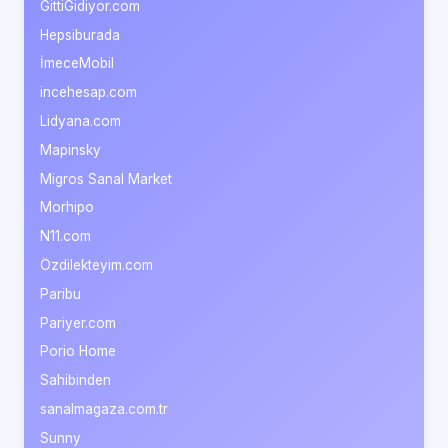
GittiGidiyor.com
Hepsiburada
İmeceMobil
incehesap.com
Lidyana.com
Mapinsky
Migros Sanal Market
Morhipo
N11.com
Özdilekteyim.com
Paribu
Pariyer.com
Porio Home
Sahibinden
sanalmagaza.com.tr
Sunny