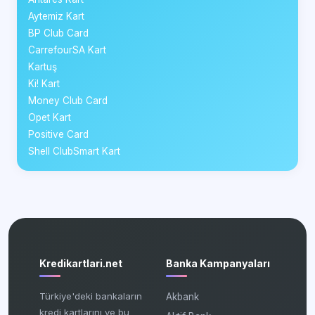
Aytemiz Kart
BP Club Card
CarrefourSA Kart
Kartuş
Ki! Kart
Money Club Card
Opet Kart
Positive Card
Shell ClubSmart Kart
Kredikartlari.net
Banka Kampanyaları
Türkiye'deki bankaların
Akbank
kredi kartlarını ve bu