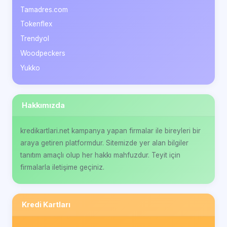
Tamadres.com
Tokenflex
Trendyol
Woodpeckers
Yukko
Hakkımızda
kredikartlari.net kampanya yapan firmalar ile bireyleri bir
araya getiren platformdur. Sitemizde yer alan bilgiler
tanıtım amaçlı olup her hakkı mahfuzdur. Teyit için
firmalarla iletişime geçiniz.
Kredi Kartları