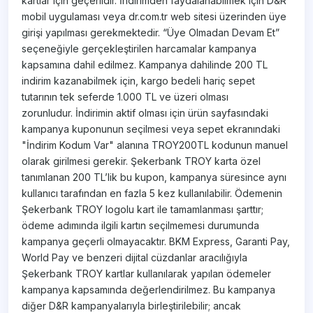
kartlar için geçerlidir. İndirimden faydalanabilmek için D&R
mobil uygulaması veya dr.com.tr web sitesi üzerinden üye
girişi yapılması gerekmektedir. “Üye Olmadan Devam Et”
seçeneğiyle gerçekleştirilen harcamalar kampanya
kapsamına dahil edilmez. Kampanya dahilinde 200 TL
indirim kazanabilmek için, kargo bedeli hariç sepet
tutarının tek seferde 1.000 TL ve üzeri olması
zorunludur. İndirimin aktif olması için ürün sayfasındaki
kampanya kuponunun seçilmesi veya sepet ekranındaki
"İndirim Kodum Var" alanına TROY200TL kodunun manuel
olarak girilmesi gerekir. Şekerbank TROY karta özel
tanımlanan 200 TL’lik bu kupon, kampanya süresince aynı
kullanıcı tarafından en fazla 5 kez kullanılabilir. Ödemenin
Şekerbank TROY logolu kart ile tamamlanması şarttır;
ödeme adımında ilgili kartın seçilmemesi durumunda
kampanya geçerli olmayacaktır. BKM Express, Garanti Pay,
World Pay ve benzeri dijital cüzdanlar aracılığıyla
Şekerbank TROY kartlar kullanılarak yapılan ödemeler
kampanya kapsamında değerlendirilmez. Bu kampanya
diğer D&R kampanyalarıyla birleştirilebilir; ancak