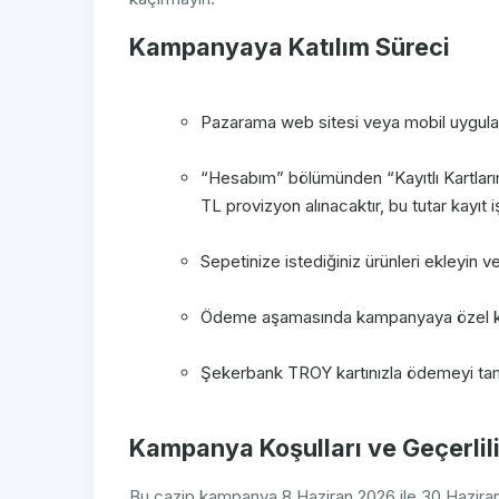
Kampanyaya Katılım Süreci
Pazarama web sitesi veya mobil uygulam
“Hesabım” bölümünden “Kayıtlı Kartları
TL provizyon alınacaktır, bu tutar kayıt
Sepetinize istediğiniz ürünleri ekleyin
Ödeme aşamasında kampanyaya özel k
Şekerbank TROY kartınızla ödemeyi ta
Kampanya Koşulları ve Geçerlili
Bu cazip kampanya 8 Haziran 2026 ile 30 Haziran 