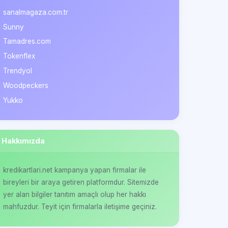
sanalmagaza.com.tr
Sunny
Tamadres.com
Tokenflex
Trendyol
Woodpeckers
Yukko
Hakkımızda
kredikartlari.net kampanya yapan firmalar ile
bireyleri bir araya getiren platformdur. Sitemizde
yer alan bilgiler tanıtım amaçlı olup her hakkı
mahfuzdur. Teyit için firmalarla iletişime geçiniz.