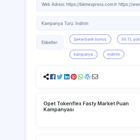
Web Adresi:
https://bkmexpress.com.tr
https://ww
Kampanya Türü:
İndirim
Şekerbank bonus
50 TL yükl
Etiketler:
kampanya
indirim
Opet Tokenflex Fasty Market Puan
Kampanyası