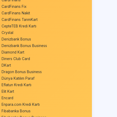
CardFinans
CardFinans Fix
CardFinans Nakit
CardFinans TarımKart
CepteTEB Kredi Kartı
Crystal
Denizbank Bonus
Denizbank Bonus Business
Diamond Kart
Diners Club Card
DKart
Dragon Bonus Business
Dünya Katılım Paraf
Eflatun Kredi Kartı
Elit Kart
Encard
Enpara.com Kredi Kartı
Fibabanka Bonus