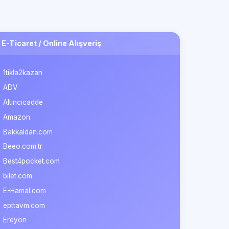
E-Ticaret / Online Alışveriş
1tikla2kazan
ADV
Altıncıcadde
Amazon
Bakkaldan.com
Beeo.com.tr
Best4pocket.com
bilet.com
E-Hamal.com
epttavm.com
Ereyon