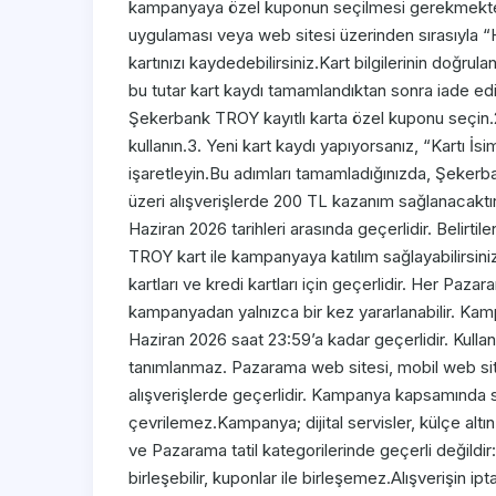
kampanyaya özel kuponun seçilmesi gerekmekte
uygulaması veya web sitesi üzerinden sırasıyla “H
kartınızı kaydedebilirsiniz.Kart bilgilerinin doğru
bu tutar kart kaydı tamamlandıktan sonra iade edi
Şekerbank TROY kayıtlı karta özel kuponu seçin
kullanın.3. Yeni kart kaydı yapıyorsanız, “Kartı İs
işaretleyin.Bu adımları tamamladığınızda, Şekerb
üzeri alışverişlerde 200 TL kazanım sağlanacakt
Haziran 2026 tarihleri arasında geçerlidir. Belirti
TROY kart ile kampanyaya katılım sağlayabilirsin
kartları ve kredi kartları için geçerlidir. Her Paz
kampanyadan yalnızca bir kez yararlanabilir. Kam
Haziran 2026 saat 23:59’a kadar geçerlidir. Kulla
tanımlanmaz. Pazarama web sitesi, mobil web sit
alışverişlerde geçerlidir. Kampanya kapsamında
çevrilemez.Kampanya; dijital servisler, külçe altın 
ve Pazarama tatil kategorilerinde geçerli değild
birleşebilir, kuponlar ile birleşemez.Alışverişi