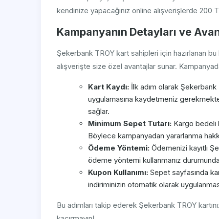
kendinize yapacağınız online alışverişlerde 200 TL
Kampanyanın Detayları ve Avant
Şekerbank TROY kart sahipleri için hazırlanan 
alışverişte size özel avantajlar sunar. Kampanya
Kart Kaydı:
İlk adım olarak Şekerbank 
uygulamasına kaydetmeniz gerekmektedir
sağlar.
Minimum Sepet Tutarı:
Kargo bedeli h
Böylece kampanyadan yararlanma hakkın
Ödeme Yöntemi:
Ödemenizi kayıtlı Şek
ödeme yöntemi kullanmanız durumunda k
Kupon Kullanımı:
Sepet sayfasında ka
indiriminizin otomatik olarak uygulanması
Bu adımları takip ederek Şekerbank TROY kartınız
kaçırmayın!