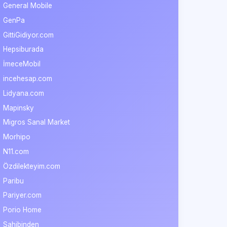
General Mobile
GenPa
GittiGidiyor.com
Hepsiburada
İmeceMobil
incehesap.com
Lidyana.com
Mapinsky
Migros Sanal Market
Morhipo
N11.com
Özdilekteyim.com
Paribu
Pariyer.com
Porio Home
Sahibinden