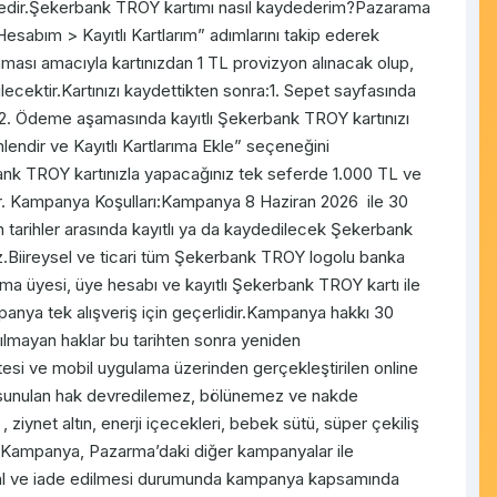
dir.Şekerbank TROY kartımı nasıl kaydederim?Pazarama
esabım > Kayıtlı Kartlarım” adımlarını takip ederek
lanması amacıyla kartınızdan 1 TL provizyon alınacak olup,
lecektir.Kartınızı kaydettikten sonra:1. Sepet sayfasında
.2. Ödeme aşamasında kayıtlı Şekerbank TROY kartınızı
imlendir ve Kayıtlı Kartlarıma Ekle” seçeneğini
ank TROY kartınızla yapacağınız tek seferde 1.000 TL ve
ır. Kampanya Koşulları:Kampanya 8 Haziran 2026 ile 30
len tarihler arasında kayıtlı ya da kaydedilecek Şekerbank
iz.Biireysel ve ticari tüm Şekerbank TROY logolu banka
arama üyesi, üye hesabı ve kayıtlı Şekerbank TROY kartı ile
panya tek alışveriş için geçerlidir.Kampanya hakkı 30
nılmayan haklar bu tarihten sonra yeniden
esi ve mobil uygulama üzerinden gerçekleştirilen online
 sunulan hak devredilemez, bölünemez ve nakde
, ziynet altın, enerji içecekleri, bebek sütü, süper çekiliş
ir:Kampanya, Pazarma’daki diğer kampanyalar ile
n iptal ve iade edilmesi durumunda kampanya kapsamında