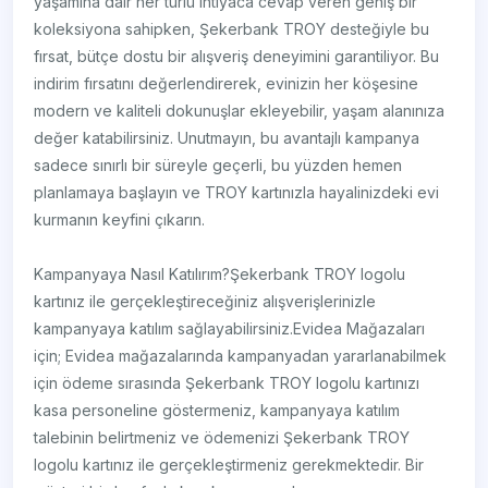
yaşamına dair her türlü ihtiyaca cevap veren geniş bir
koleksiyona sahipken, Şekerbank TROY desteğiyle bu
fırsat, bütçe dostu bir alışveriş deneyimini garantiliyor. Bu
indirim fırsatını değerlendirerek, evinizin her köşesine
modern ve kaliteli dokunuşlar ekleyebilir, yaşam alanınıza
değer katabilirsiniz. Unutmayın, bu avantajlı kampanya
sadece sınırlı bir süreyle geçerli, bu yüzden hemen
planlamaya başlayın ve TROY kartınızla hayalinizdeki evi
kurmanın keyfini çıkarın.
Kampanyaya Nasıl Katılırım?Şekerbank TROY logolu
kartınız ile gerçekleştireceğiniz alışverişlerinizle
kampanyaya katılım sağlayabilirsiniz.Evidea Mağazaları
için; Evidea mağazalarında kampanyadan yararlanabilmek
için ödeme sırasında Şekerbank TROY logolu kartınızı
kasa personeline göstermeniz, kampanyaya katılım
talebinin belirtmeniz ve ödemenizi Şekerbank TROY
logolu kartınız ile gerçekleştirmeniz gerekmektedir. Bir