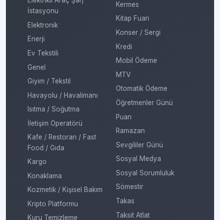
Elektrikli Araç Şarj
Kermes
İstasyonu
Kitap Fuarı
Elektronik
Konser / Sergi
Enerji
Kredi
Ev Tekstili
Mobil Ödeme
Genel
MTV
Giyim / Tekstil
Otomatik Ödeme
Havayolu / Havalimanı
Öğretmenler Günü
Isıtma / Soğutma
Puan
İletişim Operatörü
Ramazan
Kafe / Restoran / Fast
Sevgililer Günü
Food / Gıda
Sosyal Medya
Kargo
Sosyal Sorumluluk
Konaklama
Sömestir
Kozmetik / Kişisel Bakım
Takas
Kripto Platformu
Taksit Atlat
Kuru Temizleme