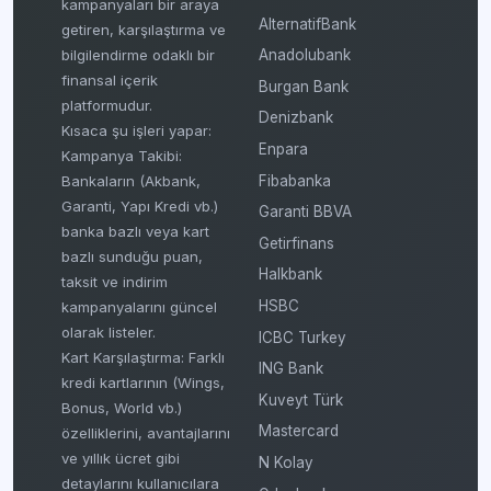
kampanyaları bir araya
AlternatifBank
getiren, karşılaştırma ve
bilgilendirme odaklı bir
Anadolubank
finansal içerik
Burgan Bank
platformudur.
Denizbank
Kısaca şu işleri yapar:
Enpara
Kampanya Takibi:
Fibabanka
Bankaların (Akbank,
Garanti, Yapı Kredi vb.)
Garanti BBVA
banka bazlı veya kart
Getirfinans
bazlı sunduğu puan,
Halkbank
taksit ve indirim
HSBC
kampanyalarını güncel
olarak listeler.
ICBC Turkey
Kart Karşılaştırma: Farklı
ING Bank
kredi kartlarının (Wings,
Kuveyt Türk
Bonus, World vb.)
Mastercard
özelliklerini, avantajlarını
ve yıllık ücret gibi
N Kolay
detaylarını kullanıcılara