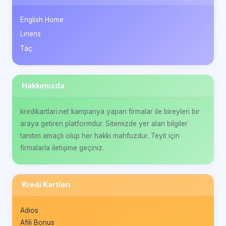
English Home
Linens
Taç
Hakkımızda
kredikartlari.net kampanya yapan firmalar ile bireyleri bir
araya getiren platformdur. Sitemizde yer alan bilgiler
tanıtım amaçlı olup her hakkı mahfuzdur. Teyit için
firmalarla iletişime geçiniz.
Kredi Kartları
Adios
Afili Bonus