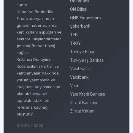
Odeabank
sunar.
ON Dijital
Haber ve Rehberlik:
QNB Finansbank
Finans dünyasından
güncel haberler, kredi
Şekerbank
kartı kullanım ipuçları ve
TEB
sektörel bilgilendirmeler
TROY
(makale/haber bazlı)
Türkiye Finans
sağlar.
Kullanıcı Deneyimi:
Türkiye İş Bankası
Kullanıcıların kartlar ve
Vakıf Katılım
kampanyalar hakkında
Vakıfbank
yorum yapmasına ve
Visa
ipuçlarını paylaşmasına
olanak tanıyarak
Yapı Kredi Bankası
topluluk odaklı bir
Ziraat Bankası
referans kaynağı
Ziraat Katılım
oluşturur.
© 2018 - 2026