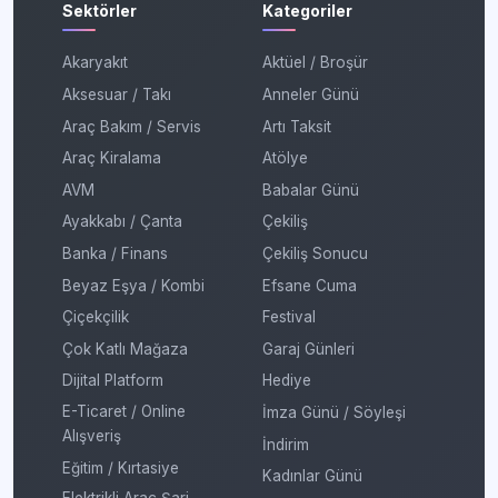
Sektörler
Kategoriler
Akaryakıt
Aktüel / Broşür
Aksesuar / Takı
Anneler Günü
Araç Bakım / Servis
Artı Taksit
Araç Kiralama
Atölye
AVM
Babalar Günü
Ayakkabı / Çanta
Çekiliş
Banka / Finans
Çekiliş Sonucu
Beyaz Eşya / Kombi
Efsane Cuma
Çiçekçilik
Festival
Çok Katlı Mağaza
Garaj Günleri
Dijital Platform
Hediye
E-Ticaret / Online
İmza Günü / Söyleşi
Alışveriş
İndirim
Eğitim / Kırtasiye
Kadınlar Günü