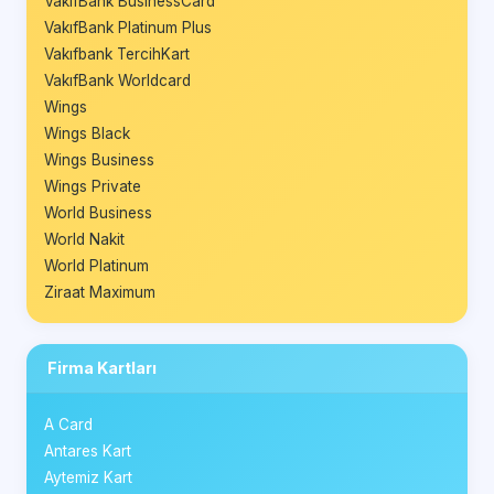
VakıfBank BusinessCard
VakıfBank Platinum Plus
Vakıfbank TercihKart
VakıfBank Worldcard
Wings
Wings Black
Wings Business
Wings Private
World Business
World Nakit
World Platinum
Ziraat Maximum
Firma Kartları
A Card
Antares Kart
Aytemiz Kart