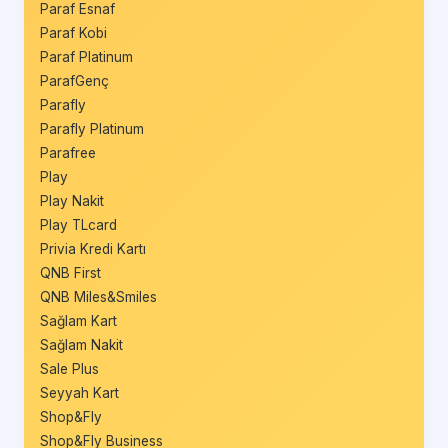
Paraf Esnaf
Paraf Kobi
Paraf Platinum
ParafGenç
Parafly
Parafly Platinum
Parafree
Play
Play Nakit
Play TLcard
Privia Kredi Kartı
QNB First
QNB Miles&Smiles
Sağlam Kart
Sağlam Nakit
Sale Plus
Seyyah Kart
Shop&Fly
Shop&Fly Business