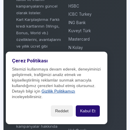
HSBC
kampanyalarını güncel
olarak listeler.
ICBC Turkey
Kart Karşılaştırma: Farklı
ING Bank
kredi kartlarının (Wings,
Kuveyt Türk
Bonus, World vb.)
Mastercard
özelliklerini, avantajlarını
ve yıllık ücret gibi
N Kolay
detaylarını kullanıcılara
Odeabank
sunar.
Çerez Politikası
ON Dijital
Haber ve Rehberlik:
Sitemizi kullanmaya devam ederek, deneyiminizi
QNB Finansbank
Finans dünyasından
geliştirmek, trafiğimizi analiz etmek ve
güncel haberler, kredi
kişiselleştirilmiş reklamlar sunmak amacıyla
Şekerbank
kullandığımız çerezleri kabul etmiş olursunuz.
kartı kullanım ipuçları ve
TEB
Detaylı bilgi için
Gizlilik Politikamızı
sektörel bilgilendirmeler
inceleyebilirsiniz.
TROY
(makale/haber bazlı)
Türkiye Finans
sağlar.
Reddet
Kabul Et
Kullanıcı Deneyimi:
Türkiye İş Bankası
Kullanıcıların kartlar ve
Vakıf Katılım
kampanyalar hakkında