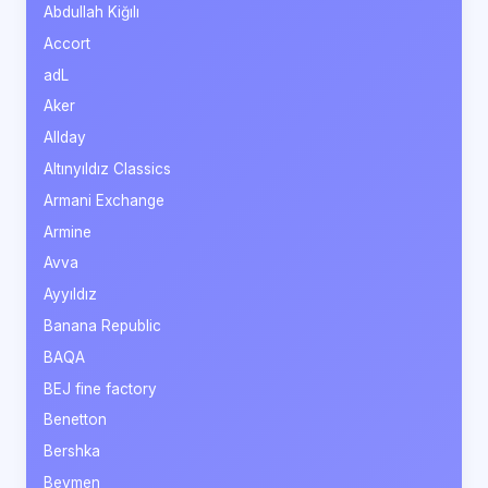
Abdullah Kiğılı
Accort
adL
Aker
Allday
Altınyıldız Classics
Armani Exchange
Armine
Avva
Ayyıldız
Banana Republic
BAQA
BEJ fine factory
Benetton
Bershka
Beymen