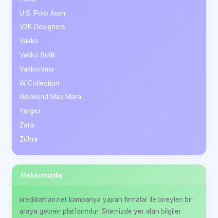
U.S. Polo Assn.
V2K Designers
Vakko
Vakko Butik
Vakkorama
W Collection
Weekend Max Mara
Yargıcı
Zara
Zühre
Hakkımızda
kredikartlari.net kampanya yapan firmalar ile bireyleri bir
araya getiren platformdur. Sitemizde yer alan bilgiler