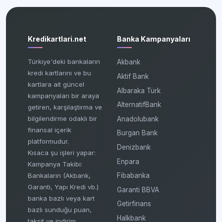
Kredikartlari.net
Banka Kampanyaları
Türkiye'deki bankaların
Akbank
kredi kartlarını ve bu
Aktif Bank
kartlara ait güncel
Albaraka Türk
kampanyaları bir araya
AlternatifBank
getiren, karşılaştırma ve
bilgilendirme odaklı bir
Anadolubank
finansal içerik
Burgan Bank
platformudur.
Denizbank
Kısaca şu işleri yapar:
Enpara
Kampanya Takibi:
Fibabanka
Bankaların (Akbank,
Garanti, Yapı Kredi vb.)
Garanti BBVA
banka bazlı veya kart
Getirfinans
bazlı sunduğu puan,
Halkbank
taksit ve indirim