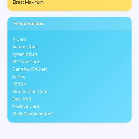
Ziraat Maximum
Firma Kartları
A Card
Antares Kart
Aytemiz Kart
BP Club Card
CarrefourSA Kart
Kartuş
Ki! Kart
Money Club Card
Opet Kart
Positive Card
Shell ClubSmart Kart