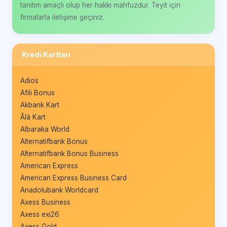
tanıtım amaçlı olup her hakkı mahfuzdur. Teyit için
firmalarla iletişime geçiniz.
Kredi Kartları
Adios
Afili Bonus
Akbank Kart
Âlâ Kart
Albaraka World
Alternatifbank Bonus
Alternatifbank Bonus Business
American Express
American Express Business Card
Anadolubank Worldcard
Axess Business
Axess exi26
Axess Gold