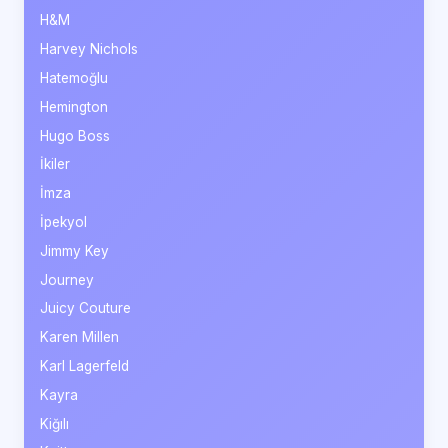
H&M
Harvey Nichols
Hatemoğlu
Hemington
Hugo Boss
İkiler
İmza
İpekyol
Jimmy Key
Journey
Juicy Couture
Karen Millen
Karl Lagerfeld
Kayra
Kiğılı