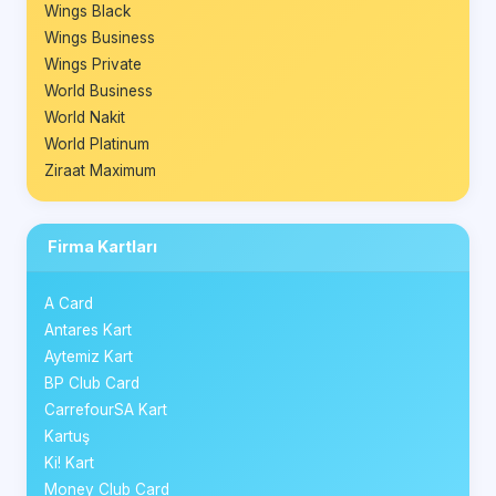
Wings Black
Wings Business
Wings Private
World Business
World Nakit
World Platinum
Ziraat Maximum
Firma Kartları
A Card
Antares Kart
Aytemiz Kart
BP Club Card
CarrefourSA Kart
Kartuş
Ki! Kart
Money Club Card