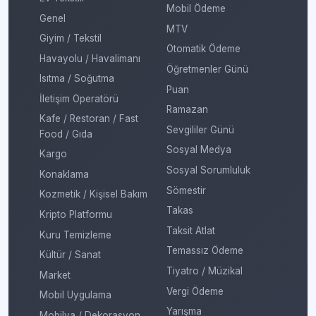
Mobil Ödeme
Genel
MTV
Giyim / Tekstil
Otomatik Ödeme
Havayolu / Havalimanı
Öğretmenler Günü
Isıtma / Soğutma
Puan
İletişim Operatörü
Ramazan
Kafe / Restoran / Fast
Sevgililer Günü
Food / Gıda
Sosyal Medya
Kargo
Sosyal Sorumluluk
Konaklama
Sömestir
Kozmetik / Kişisel Bakım
Takas
Kripto Platformu
Taksit Atlat
Kuru Temizleme
Temassız Ödeme
Kültür / Sanat
Tiyatro / Müzikal
Market
Vergi Ödeme
Mobil Uygulama
Yarışma
Mobilya / Dekorasyon