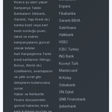
Kısaca şu işleri yapar:
Enpara
Kampanya Takibi:
Fibabanka
Bankaların (Akbank,
Garanti, Yapı Kredi vb.)
Garanti BBVA
banka bazlı veya kart
Getirfinans
bazlı sunduğu puan,
Halkbank
taksit ve indirim
HSBC
kampanyalarını güncel
olarak listeler.
ICBC Turkey
Kart Karşılaştırma: Farklı
ING Bank
kredi kartlarının (Wings,
Kuveyt Türk
Bonus, World vb.)
Mastercard
özelliklerini, avantajlarını
ve yıllık ücret gibi
N Kolay
detaylarını kullanıcılara
Odeabank
sunar.
ON Dijital
Haber ve Rehberlik:
QNB Finansbank
Finans dünyasından
güncel haberler, kredi
Şekerbank
kartı kullanım ipuçları ve