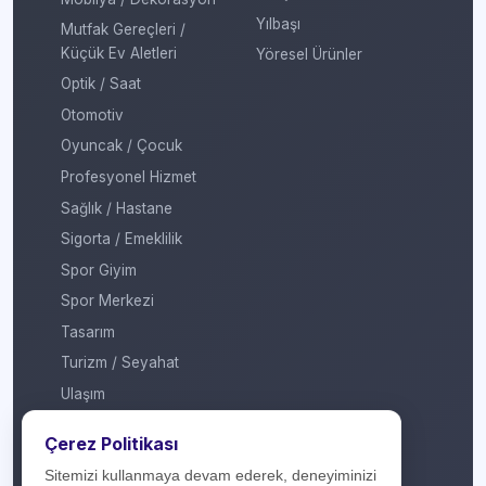
Yılbaşı
Mutfak Gereçleri /
Küçük Ev Aletleri
Yöresel Ürünler
Optik / Saat
Otomotiv
Oyuncak / Çocuk
Profesyonel Hizmet
Sağlık / Hastane
Sigorta / Emeklilik
Spor Giyim
Spor Merkezi
Tasarım
Turizm / Seyahat
Ulaşım
Veteriner / Pet Shop
Çerez Politikası
Yapı Marketi
Sitemizi kullanmaya devam ederek, deneyiminizi