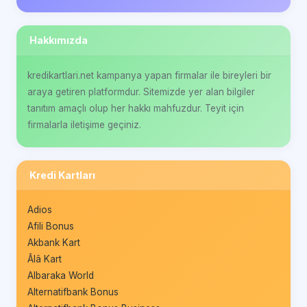
Hakkımızda
kredikartlari.net kampanya yapan firmalar ile bireyleri bir
araya getiren platformdur. Sitemizde yer alan bilgiler
tanıtım amaçlı olup her hakkı mahfuzdur. Teyit için
firmalarla iletişime geçiniz.
Kredi Kartları
Adios
Afili Bonus
Akbank Kart
Âlâ Kart
Albaraka World
Alternatifbank Bonus