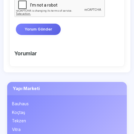
Yorum Gönder
Yorumlar
Yapı Marketi
Bauhaus
Koçtaş
Tekzen
Vitra