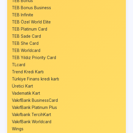
TEB Bonus
TEB Bonus Business
TEB Infinite
TEB Özel World Elite
TEB Platinum Card
TEB Sade Card
TEB She Card
TEB Worldcard
TEB Yıldız Priority Card
TLcard
Trend Kredi Kartı
Türkiye Finans kredi kartı
Üretici Kart
Vadematik Kart
VakıfBank BusinessCard
VakıfBank Platinum Plus
Vakıfbank TercihKart
VakıfBank Worldcard
Wings