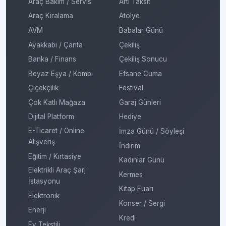
Araç Bakım / Servis
Artı Taksit
Araç Kiralama
Atölye
AVM
Babalar Günü
Ayakkabı / Çanta
Çekiliş
Banka / Finans
Çekiliş Sonucu
Beyaz Eşya / Kombi
Efsane Cuma
Çiçekçilik
Festival
Çok Katlı Mağaza
Garaj Günleri
Dijital Platform
Hediye
E-Ticaret / Online
İmza Günü / Söyleşi
Alışveriş
İndirim
Eğitim / Kırtasiye
Kadınlar Günü
Elektrikli Araç Şarj
Kermes
İstasyonu
Kitap Fuarı
Elektronik
Konser / Sergi
Enerji
Kredi
Ev Tekstili