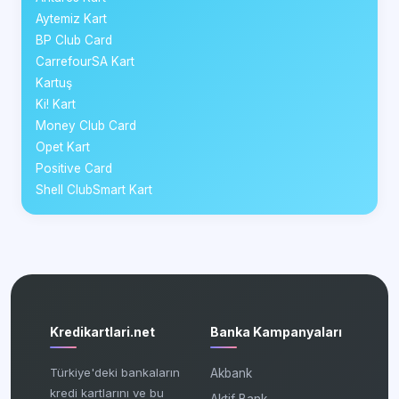
Aytemiz Kart
BP Club Card
CarrefourSA Kart
Kartuş
Ki! Kart
Money Club Card
Opet Kart
Positive Card
Shell ClubSmart Kart
Kredikartlari.net
Banka Kampanyaları
Türkiye'deki bankaların
Akbank
kredi kartlarını ve bu
Aktif Bank