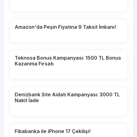
Amazon'da Peşin Fiyatına 9 Taksit İmkanı!
Teknosa Bonus Kampanyası: 1500 TL Bonus
Kazanma Fırsatı
Denizbank Site Aidatı Kampanyası: 3000 TL
Nakit İade
Fibabanka ile iPhone 17 Çekilişi!