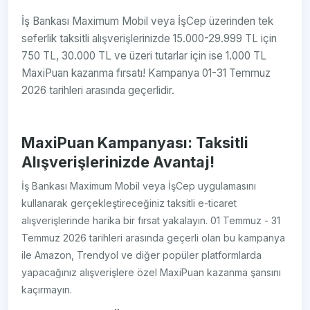
İş Bankası Maximum Mobil veya İşCep üzerinden tek
seferlik taksitli alışverişlerinizde 15.000-29.999 TL için
750 TL, 30.000 TL ve üzeri tutarlar için ise 1.000 TL
MaxiPuan kazanma fırsatı! Kampanya 01-31 Temmuz
2026 tarihleri arasında geçerlidir.
MaxiPuan Kampanyası: Taksitli
Alışverişlerinizde Avantaj!
İş Bankası Maximum Mobil veya İşCep uygulamasını
kullanarak gerçekleştireceğiniz taksitli e-ticaret
alışverişlerinde harika bir fırsat yakalayın. 01 Temmuz - 31
Temmuz 2026 tarihleri arasında geçerli olan bu kampanya
ile Amazon, Trendyol ve diğer popüler platformlarda
yapacağınız alışverişlere özel MaxiPuan kazanma şansını
kaçırmayın.