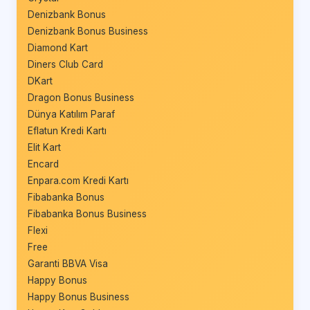
Denizbank Bonus
Denizbank Bonus Business
Diamond Kart
Diners Club Card
DKart
Dragon Bonus Business
Dünya Katılım Paraf
Eflatun Kredi Kartı
Elit Kart
Encard
Enpara.com Kredi Kartı
Fibabanka Bonus
Fibabanka Bonus Business
Flexi
Free
Garanti BBVA Visa
Happy Bonus
Happy Bonus Business