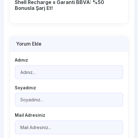
Shell Recharge x Garanti BBVA: %50
Bonusla Şarj Et!
Yorum Ekle
Adınız
Soyadınız
Mail Adresiniz