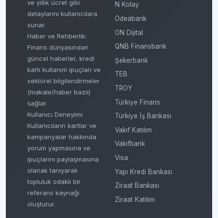
ve yıllık ücret gibi
N Kolay
detaylarını kullanıcılara
Odeabank
sunar.
ON Dijital
Haber ve Rehberlik:
QNB Finansbank
Finans dünyasından
güncel haberler, kredi
Şekerbank
kartı kullanım ipuçları ve
TEB
sektörel bilgilendirmeler
TROY
(makale/haber bazlı)
Türkiye Finans
sağlar.
Kullanıcı Deneyimi:
Türkiye İş Bankası
Kullanıcıların kartlar ve
Vakıf Katılım
kampanyalar hakkında
Vakıfbank
yorum yapmasına ve
Visa
ipuçlarını paylaşmasına
olanak tanıyarak
Yapı Kredi Bankası
topluluk odaklı bir
Ziraat Bankası
referans kaynağı
Ziraat Katılım
oluşturur.