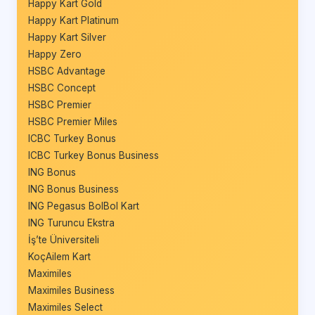
Happy Kart Gold
Happy Kart Platinum
Happy Kart Silver
Happy Zero
HSBC Advantage
HSBC Concept
HSBC Premier
HSBC Premier Miles
ICBC Turkey Bonus
ICBC Turkey Bonus Business
ING Bonus
ING Bonus Business
ING Pegasus BolBol Kart
ING Turuncu Ekstra
İş’te Üniversiteli
KoçAilem Kart
Maximiles
Maximiles Business
Maximiles Select