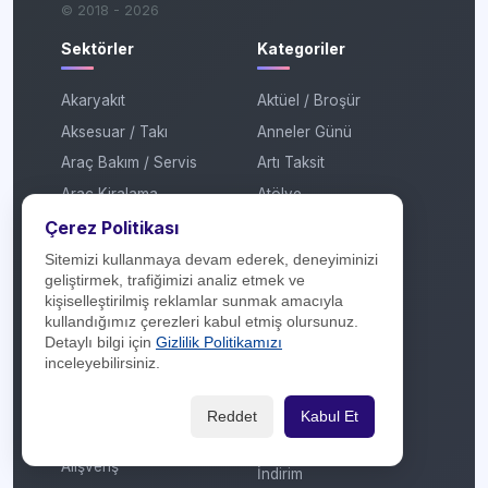
© 2018 - 2026
Sektörler
Kategoriler
Akaryakıt
Aktüel / Broşür
Aksesuar / Takı
Anneler Günü
Araç Bakım / Servis
Artı Taksit
Araç Kiralama
Atölye
AVM
Babalar Günü
Çerez Politikası
Ayakkabı / Çanta
Çekiliş
Sitemizi kullanmaya devam ederek, deneyiminizi
geliştirmek, trafiğimizi analiz etmek ve
Banka / Finans
Çekiliş Sonucu
kişiselleştirilmiş reklamlar sunmak amacıyla
Beyaz Eşya / Kombi
Efsane Cuma
kullandığımız çerezleri kabul etmiş olursunuz.
Detaylı bilgi için
Gizlilik Politikamızı
Çiçekçilik
Festival
inceleyebilirsiniz.
Çok Katlı Mağaza
Garaj Günleri
Dijital Platform
Hediye
Reddet
Kabul Et
E-Ticaret / Online
İmza Günü / Söyleşi
Alışveriş
İndirim