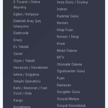
E-Ticaret / Online
İmza Günü / Söyleşi
Alışveriş
İndirim
Eğitim / Kırtasiye
Kadınlar Günü
Elektrikli Araç Şarj
Kermes
İstasyonu
Kitap Fuarı
Elektronik
Konser / Sergi
Enerji
Kredi
Ev Tekstili
Mobil Ödeme
Genel
MTV
Giyim / Tekstil
Otomatik Ödeme
Havayolu / Havalimanı
Öğretmenler Günü
Isıtma / Soğutma
Puan
İletişim Operatörü
Ramazan
Kafe / Restoran / Fast
Sevgililer Günü
Food / Gıda
Sosyal Medya
Kargo
Sosyal Sorumluluk
Konaklama