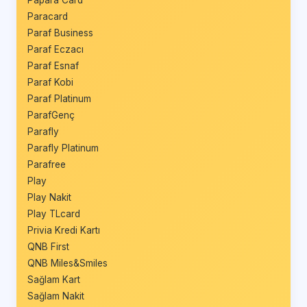
Paracard
Paraf Business
Paraf Eczacı
Paraf Esnaf
Paraf Kobi
Paraf Platinum
ParafGenç
Parafly
Parafly Platinum
Parafree
Play
Play Nakit
Play TLcard
Privia Kredi Kartı
QNB First
QNB Miles&Smiles
Sağlam Kart
Sağlam Nakit