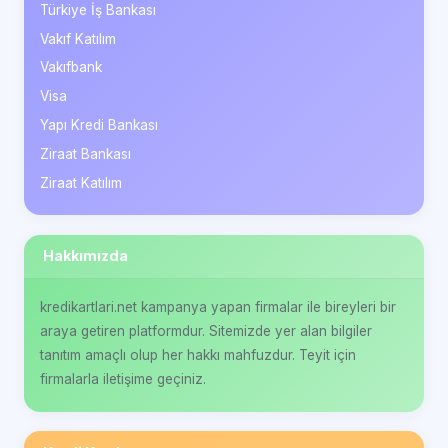
Türkiye İş Bankası
Vakıf Katılım
Vakıfbank
Visa
Yapı Kredi Bankası
Ziraat Bankası
Ziraat Katılım
Hakkımızda
kredikartlari.net kampanya yapan firmalar ile bireyleri bir
araya getiren platformdur. Sitemizde yer alan bilgiler
tanıtım amaçlı olup her hakkı mahfuzdur. Teyit için
firmalarla iletişime geçiniz.