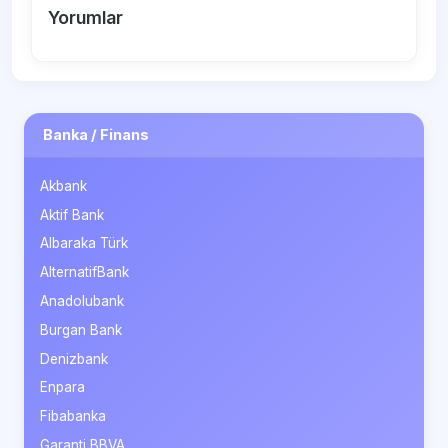
Yorumlar
Banka / Finans
Akbank
Aktif Bank
Albaraka Türk
AlternatifBank
Anadolubank
Burgan Bank
Denizbank
Enpara
Fibabanka
Garanti BBVA