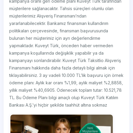
kampanya oranlı geri ödeme planı Kuveyt Türk tarafından
müşterilere sağlanacaktır. Tahsis süreçleri olumlu olan
müşterilerimiz Alışveriş Finansmanı’ndan
yararlanabilecektir. Bankamız finansman kullandırım
politikaları çerçevesinde, finansman başvurusunda
bulunan her müşterimiz için ayrı değerlendirme
yapmaktadır. Kuveyt Türk, önceden haber vermeden
kampanya koşullarında değişiklik yapabilir ya da
kampanyayı sonlandırabilir. Kuveyt Türk Taksitlio Alışveriş
Finansmanı hakkında daha fazla detaylı bilgi almak için
tıklayabilirsiniz. 3 ay vadeli 10.000 TL’lik başvuru için örnek
ödeme planı: Aylık kar oranı %1,99, aylık maliyet %2,8858,
yıllık maliyet %40,6905. Ödenecek toplam tutar: 10.521,78
TL. Bu Ödeme Planı bilgi amaçlı olup Kuveyt Türk Katılım
Bankası A.Ş.’yi hiçbir şekilde taahhüt altına sokmaz