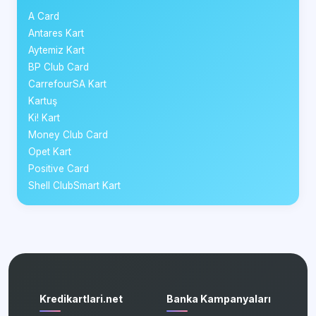
A Card
Antares Kart
Aytemiz Kart
BP Club Card
CarrefourSA Kart
Kartuş
Ki! Kart
Money Club Card
Opet Kart
Positive Card
Shell ClubSmart Kart
Kredikartlari.net
Banka Kampanyaları