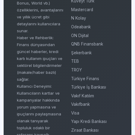
Kuveyt Türk
Bonus, World vb.)
Mastercard
özelliklerini, avantajlarını
ve yıllık ücret gibi
N Kolay
detaylarını kullanıcılara
Odeabank
sunar.
ON Dijital
Haber ve Rehberlik:
QNB Finansbank
Finans dünyasından
güncel haberler, kredi
Şekerbank
kartı kullanım ipuçları ve
TEB
sektörel bilgilendirmeler
TROY
(makale/haber bazlı)
Türkiye Finans
sağlar.
Kullanıcı Deneyimi:
Türkiye İş Bankası
Kullanıcıların kartlar ve
Vakıf Katılım
kampanyalar hakkında
Vakıfbank
yorum yapmasına ve
Visa
ipuçlarını paylaşmasına
olanak tanıyarak
Yapı Kredi Bankası
topluluk odaklı bir
Ziraat Bankası
referans kaynağı