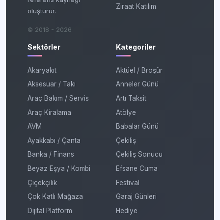
Ziraat Katılım
oluşturur.
© 2018 - 2026
Sektörler
Kategoriler
Akaryakıt
Aktüel / Broşür
Aksesuar / Takı
Anneler Günü
Araç Bakım / Servis
Artı Taksit
Araç Kiralama
Atölye
AVM
Babalar Günü
Ayakkabı / Çanta
Çekiliş
Banka / Finans
Çekiliş Sonucu
Beyaz Eşya / Kombi
Efsane Cuma
Çiçekçilik
Festival
Çok Katlı Mağaza
Garaj Günleri
Dijital Platform
Hediye