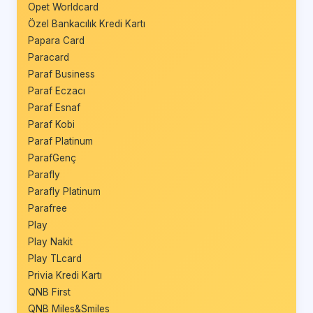
Opet Worldcard
Özel Bankacılık Kredi Kartı
Papara Card
Paracard
Paraf Business
Paraf Eczacı
Paraf Esnaf
Paraf Kobi
Paraf Platinum
ParafGenç
Parafly
Parafly Platinum
Parafree
Play
Play Nakit
Play TLcard
Privia Kredi Kartı
QNB First
QNB Miles&Smiles