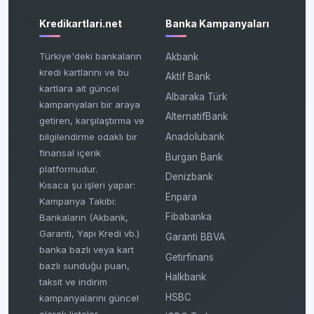
Kredikartlari.net
Banka Kampanyaları
Türkiye'deki bankaların
Akbank
kredi kartlarını ve bu
Aktif Bank
kartlara ait güncel
Albaraka Türk
kampanyaları bir araya
AlternatifBank
getiren, karşılaştırma ve
bilgilendirme odaklı bir
Anadolubank
finansal içerik
Burgan Bank
platformudur.
Denizbank
Kısaca şu işleri yapar:
Enpara
Kampanya Takibi:
Fibabanka
Bankaların (Akbank,
Garanti, Yapı Kredi vb.)
Garanti BBVA
banka bazlı veya kart
Getirfinans
bazlı sunduğu puan,
Halkbank
taksit ve indirim
HSBC
kampanyalarını güncel
olarak listeler.