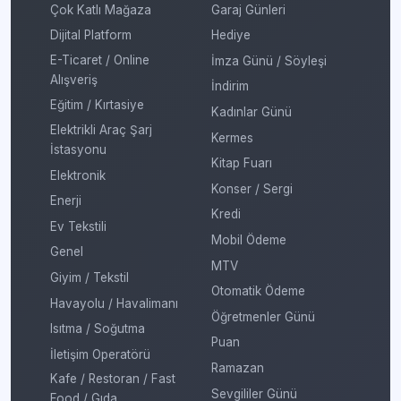
Çok Katlı Mağaza
Garaj Günleri
Dijital Platform
Hediye
E-Ticaret / Online
İmza Günü / Söyleşi
Alışveriş
İndirim
Eğitim / Kırtasiye
Kadınlar Günü
Elektrikli Araç Şarj
Kermes
İstasyonu
Kitap Fuarı
Elektronik
Konser / Sergi
Enerji
Kredi
Ev Tekstili
Mobil Ödeme
Genel
MTV
Giyim / Tekstil
Otomatik Ödeme
Havayolu / Havalimanı
Öğretmenler Günü
Isıtma / Soğutma
Puan
İletişim Operatörü
Ramazan
Kafe / Restoran / Fast
Sevgililer Günü
Food / Gıda