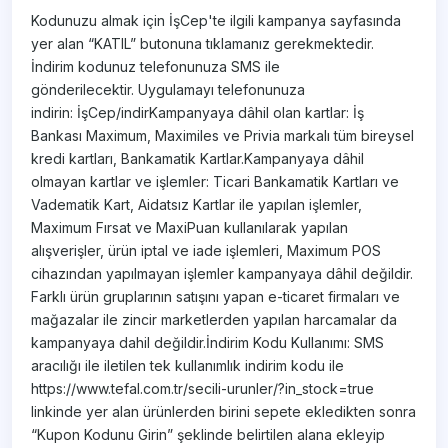
​Kodunuzu almak için İşCep'te ilgili kampanya sayfasında
yer alan “KATIL” butonuna tıklamanız gerekmektedir.
İndirim kodunuz telefonunuza SMS ile
gönderilecektir. Uygulamayı telefonunuza
indirin: İşCep/indirKampanyaya dâhil olan kartlar: İş
Bankası Maximum, Maximiles ve Privia markalı tüm bireysel
kredi kartları, Bankamatik Kartlar.Kampanyaya dâhil
olmayan kartlar ve işlemler: Ticari Bankamatik Kartları ve
Vadematik Kart, Aidatsız Kartlar ile yapılan işlemler,
Maximum Fırsat ve MaxiPuan kullanılarak yapılan
alışverişler, ürün iptal ve iade işlemleri, Maximum POS
cihazından yapılmayan işlemler kampanyaya dâhil değildir.
Farklı ürün gruplarının satışını yapan e-ticaret firmaları ve
mağazalar ile zincir marketlerden yapılan harcamalar da
kampanyaya dahil değildir.İndirim Kodu Kullanımı: SMS
aracılığı ile iletilen tek kullanımlık indirim kodu ile
https://www.tefal.com.tr/secili-urunler/?in_stock=true
linkinde yer alan ürünlerden birini sepete ekledikten sonra
“Kupon Kodunu Girin” şeklinde belirtilen alana ekleyip