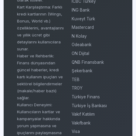
ICBC Turkey
Kart Karşılaştırma: Farklı
ING Bank
kredi kartlarının (Wings,
Kuveyt Türk
Bonus, World vb.)
Mastercard
özelliklerini, avantajlarını
ve yıllık ücret gibi
N Kolay
detaylarını kullanıcılara
Odeabank
sunar.
ON Dijital
Haber ve Rehberlik:
QNB Finansbank
Finans dünyasından
güncel haberler, kredi
Şekerbank
kartı kullanım ipuçları ve
TEB
sektörel bilgilendirmeler
TROY
(makale/haber bazlı)
Türkiye Finans
sağlar.
Kullanıcı Deneyimi:
Türkiye İş Bankası
Kullanıcıların kartlar ve
Vakıf Katılım
kampanyalar hakkında
Vakıfbank
yorum yapmasına ve
Visa
ipuçlarını paylaşmasına