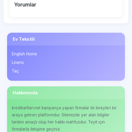
Yorumlar
Ev Tekstili
English Home
Linens
Taç
Hakkımızda
kredikartlari.net kampanya yapan firmalar ile bireyleri bir
araya getiren platformdur. Sitemizde yer alan bilgiler
tanıtım amaçlı olup her hakkı mahfuzdur. Teyit için
firmalarla iletişime geçiniz.