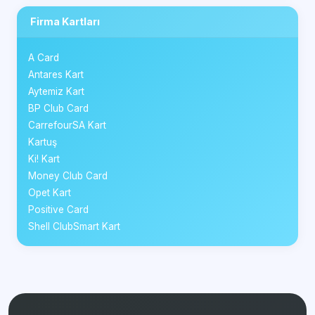
Firma Kartları
A Card
Antares Kart
Aytemiz Kart
BP Club Card
CarrefourSA Kart
Kartuş
Ki! Kart
Money Club Card
Opet Kart
Positive Card
Shell ClubSmart Kart