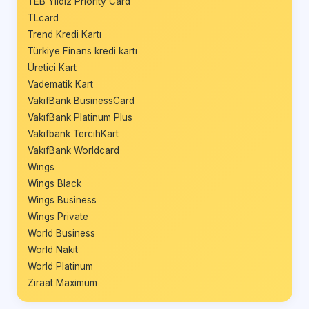
TEB Yıldız Priority Card
TLcard
Trend Kredi Kartı
Türkiye Finans kredi kartı
Üretici Kart
Vadematik Kart
VakıfBank BusinessCard
VakıfBank Platinum Plus
Vakıfbank TercihKart
VakıfBank Worldcard
Wings
Wings Black
Wings Business
Wings Private
World Business
World Nakit
World Platinum
Ziraat Maximum