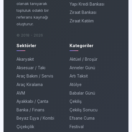
olanak tanıyarak
Yapı Kredi Bankası
topluluk odaklı bir
Ziraat Bankası
referans kaynağı
Ziraat Katılım
oluşturur.
© 2018 - 2026
Sektörler
Kategoriler
Akaryakıt
Aktüel / Broşür
Aksesuar / Takı
Anneler Günü
Araç Bakım / Servis
Artı Taksit
Araç Kiralama
Atölye
AVM
Babalar Günü
Ayakkabı / Çanta
Çekiliş
Banka / Finans
Çekiliş Sonucu
Beyaz Eşya / Kombi
Efsane Cuma
Çiçekçilik
Festival