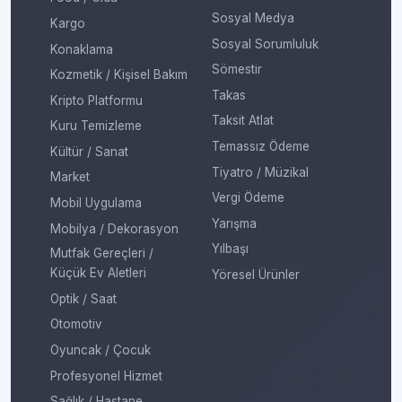
Sosyal Medya
Kargo
Sosyal Sorumluluk
Konaklama
Sömestir
Kozmetik / Kişisel Bakım
Takas
Kripto Platformu
Taksit Atlat
Kuru Temizleme
Temassız Ödeme
Kültür / Sanat
Tiyatro / Müzikal
Market
Vergi Ödeme
Mobil Uygulama
Yarışma
Mobilya / Dekorasyon
Yılbaşı
Mutfak Gereçleri /
Küçük Ev Aletleri
Yöresel Ürünler
Optik / Saat
Otomotiv
Oyuncak / Çocuk
Profesyonel Hizmet
Sağlık / Hastane