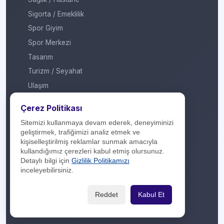
Sigorta / Emeklilik
Spor Giyim
Spor Merkezi
Tasarım
Turizm / Seyahat
Ulaşım
Veteriner / Pet Shop
Çerez Politikası
Yapı Marketi
Sitemizi kullanmaya devam ederek, deneyiminizi
Yurt Dışı / Duty Free
geliştirmek, trafiğimizi analiz etmek ve
kişiselleştirilmiş reklamlar sunmak amacıyla
Hakkımızda
kullandığımız çerezleri kabul etmiş olursunuz.
Detaylı bilgi için
Gizlilik Politikamızı
İletişim
inceleyebilirsiniz.
Yasal Yükümlülük
Reddet
Kabul Et
Gizlilik Politikası