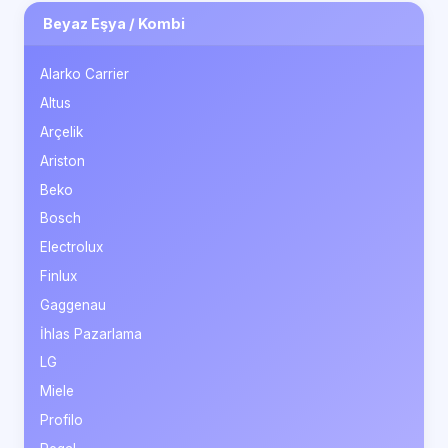
Beyaz Eşya / Kombi
Alarko Carrier
Altus
Arçelik
Ariston
Beko
Bosch
Electrolux
Finlux
Gaggenau
İhlas Pazarlama
LG
Miele
Profilo