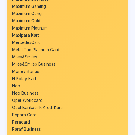
Maximum Gaming
Maximum Genç
Maximum Gold
Maximum Platinum
Maxipara Kart
MercedesCard
Metal The Platinum Card
Miles&Smiles
Miles&Smiles Business
Money Bonus
N Kolay Kart
Neo
Neo Business
Opet Worldcard
Özel Bankacılık Kredi Kartı
Papara Card
Paracard
Paraf Business