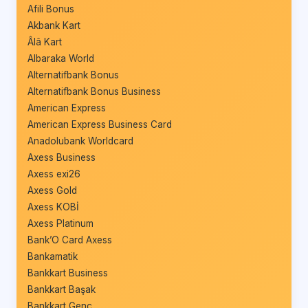
Afili Bonus
Akbank Kart
Âlâ Kart
Albaraka World
Alternatifbank Bonus
Alternatifbank Bonus Business
American Express
American Express Business Card
Anadolubank Worldcard
Axess Business
Axess exi26
Axess Gold
Axess KOBİ
Axess Platinum
Bank’O Card Axess
Bankamatik
Bankkart Business
Bankkart Başak
Bankkart Genç