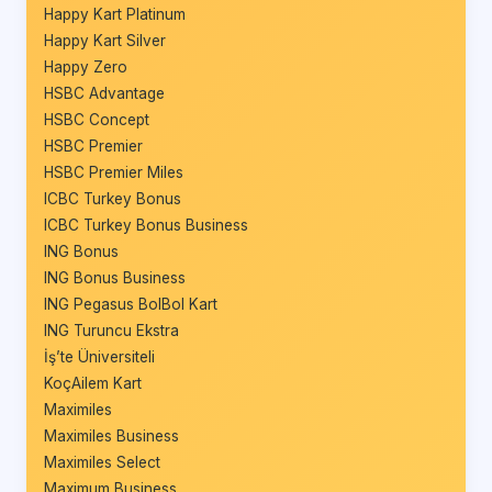
Happy Kart Platinum
Happy Kart Silver
Happy Zero
HSBC Advantage
HSBC Concept
HSBC Premier
HSBC Premier Miles
ICBC Turkey Bonus
ICBC Turkey Bonus Business
ING Bonus
ING Bonus Business
ING Pegasus BolBol Kart
ING Turuncu Ekstra
İş’te Üniversiteli
KoçAilem Kart
Maximiles
Maximiles Business
Maximiles Select
Maximum Business