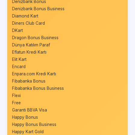
Denizbank Bonus
Denizbank Bonus Business
Diamond Kart
Diners Club Card
DKart
Dragon Bonus Business
Dünya Katılım Paraf
Eflatun Kredi Kartı
Elit Kart
Encard
Enpara.com Kredi Kartı
Fibabanka Bonus
Fibabanka Bonus Business
Flexi
Free
Garanti BBVA Visa
Happy Bonus
Happy Bonus Business
Happy Kart Gold