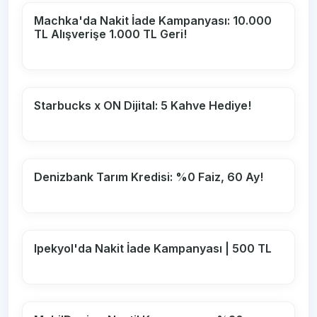
Machka'da Nakit İade Kampanyası: 10.000
TL Alışverişe 1.000 TL Geri!
Starbucks x ON Dijital: 5 Kahve Hediye!
Denizbank Tarım Kredisi: %0 Faiz, 60 Ay!
Ipekyol'da Nakit İade Kampanyası | 500 TL