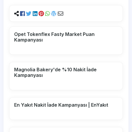
Opet Tokenflex Fasty Market Puan
Kampanyası
Magnolia Bakery'de %10 Nakit İade
Kampanyası
En Yakıt Nakit İade Kampanyası | EnYakıt