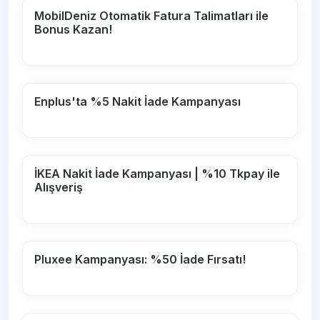
MobilDeniz Otomatik Fatura Talimatları ile
Bonus Kazan!
Enplus'ta %5 Nakit İade Kampanyası
İKEA Nakit İade Kampanyası | %10 Tkpay ile
Alışveriş
Pluxee Kampanyası: %50 İade Fırsatı!