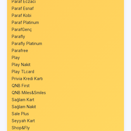
Paraf Eczacı
Paraf Esnaf
Paraf Kobi
Paraf Platinum
ParafGenç
Parafly
Parafly Platinum
Parafree
Play
Play Nakit
Play TLcard
Privia Kredi Kartı
QNB First
QNB Miles&Smiles
Sağlam Kart
Sağlam Nakit
Sale Plus
Seyyah Kart
Shop&Fly