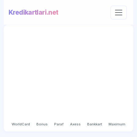
Kredikartlari.net
WorldCard
Bonus
Paraf
Axess
Bankkart
Maximum