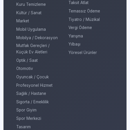
Taksit Atlat
Kuru Temizleme
Temassız Ödeme
Kültür / Sanat
Tiyatro / Müzikal
Market
Vergi Ödeme
Mobil Uygulama
Yarışma
Mobilya / Dekorasyon
Yılbaşı
Mutfak Gereçleri /
Küçük Ev Aletleri
Yöresel Ürünler
Optik / Saat
Otomotiv
Oyuncak / Çocuk
Profesyonel Hizmet
Sağlık / Hastane
Sigorta / Emeklilik
Spor Giyim
Spor Merkezi
Tasarım