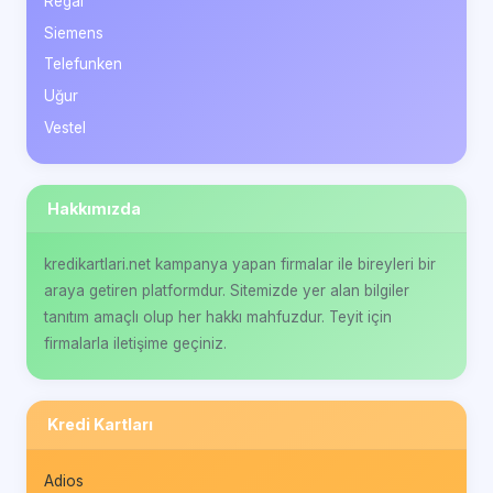
Regal
Siemens
Telefunken
Uğur
Vestel
Hakkımızda
kredikartlari.net kampanya yapan firmalar ile bireyleri bir
araya getiren platformdur. Sitemizde yer alan bilgiler
tanıtım amaçlı olup her hakkı mahfuzdur. Teyit için
firmalarla iletişime geçiniz.
Kredi Kartları
Adios