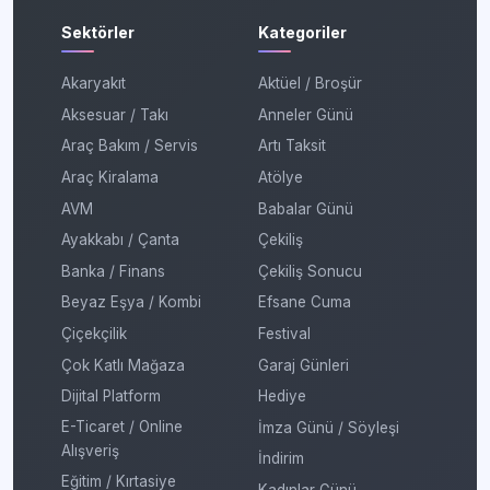
Sektörler
Kategoriler
Akaryakıt
Aktüel / Broşür
Aksesuar / Takı
Anneler Günü
Araç Bakım / Servis
Artı Taksit
Araç Kiralama
Atölye
AVM
Babalar Günü
Ayakkabı / Çanta
Çekiliş
Banka / Finans
Çekiliş Sonucu
Beyaz Eşya / Kombi
Efsane Cuma
Çiçekçilik
Festival
Çok Katlı Mağaza
Garaj Günleri
Dijital Platform
Hediye
E-Ticaret / Online
İmza Günü / Söyleşi
Alışveriş
İndirim
Eğitim / Kırtasiye
Kadınlar Günü