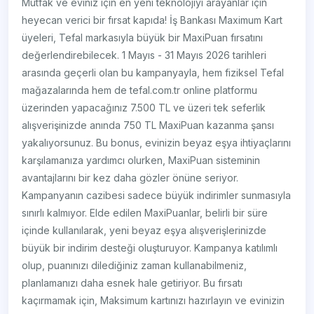
Mutfak ve eviniz için en yeni teknolojiyi arayanlar için
heyecan verici bir fırsat kapıda! İş Bankası Maximum Kart
üyeleri, Tefal markasıyla büyük bir MaxiPuan fırsatını
değerlendirebilecek. 1 Mayıs - 31 Mayıs 2026 tarihleri
arasında geçerli olan bu kampanyayla, hem fiziksel Tefal
mağazalarında hem de tefal.com.tr online platformu
üzerinden yapacağınız 7.500 TL ve üzeri tek seferlik
alışverişinizde anında 750 TL MaxiPuan kazanma şansı
yakalıyorsunuz. Bu bonus, evinizin beyaz eşya ihtiyaçlarını
karşılamanıza yardımcı olurken, MaxiPuan sisteminin
avantajlarını bir kez daha gözler önüne seriyor.
Kampanyanın cazibesi sadece büyük indirimler sunmasıyla
sınırlı kalmıyor. Elde edilen MaxiPuanlar, belirli bir süre
içinde kullanılarak, yeni beyaz eşya alışverişlerinizde
büyük bir indirim desteği oluşturuyor. Kampanya katılımlı
olup, puanınızı dilediğiniz zaman kullanabilmeniz,
planlamanızı daha esnek hale getiriyor. Bu fırsatı
kaçırmamak için, Maksimum kartınızı hazırlayın ve evinizin