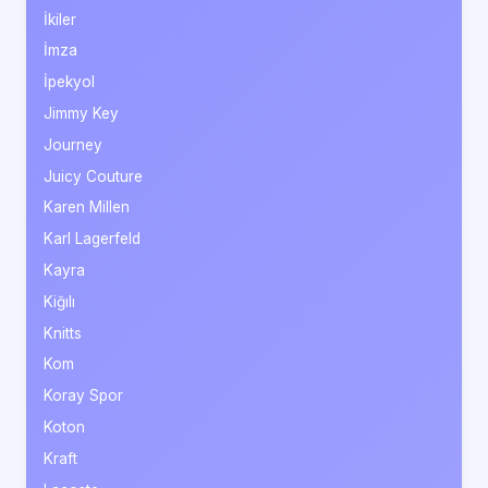
İkiler
İmza
İpekyol
Jimmy Key
Journey
Juicy Couture
Karen Millen
Karl Lagerfeld
Kayra
Kiğılı
Knitts
Kom
Koray Spor
Koton
Kraft