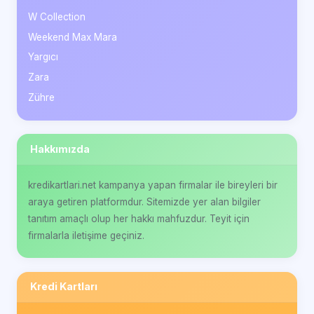
W Collection
Weekend Max Mara
Yargıcı
Zara
Zühre
Hakkımızda
kredikartlari.net kampanya yapan firmalar ile bireyleri bir
araya getiren platformdur. Sitemizde yer alan bilgiler
tanıtım amaçlı olup her hakkı mahfuzdur. Teyit için
firmalarla iletişime geçiniz.
Kredi Kartları