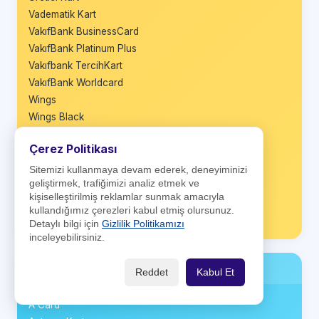
Vadematik Kart
VakıfBank BusinessCard
VakıfBank Platinum Plus
Vakıfbank TercihKart
VakıfBank Worldcard
Wings
Wings Black
Wings Business
Çerez Politikası
Wings Private
World Business
Sitemizi kullanmaya devam ederek, deneyiminizi
geliştirmek, trafiğimizi analiz etmek ve
World Nakit
kişiselleştirilmiş reklamlar sunmak amacıyla
World Platinum
kullandığımız çerezleri kabul etmiş olursunuz.
Ziraat Maximum
Detaylı bilgi için
Gizlilik Politikamızı
inceleyebilirsiniz.
Firma Kartları
Reddet
Kabul Et
A Card