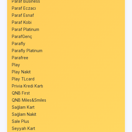
Paraf Business
Paraf Eczacı
Paraf Esnaf
Paraf Kobi
Paraf Platinum
ParafGenç
Parafly
Parafly Platinum
Parafree
Play
Play Nakit
Play TLcard
Privia Kredi Kartı
QNB First
QNB Miles&Smiles
Sağlam Kart
Sağlam Nakit
Sale Plus
Seyyah Kart