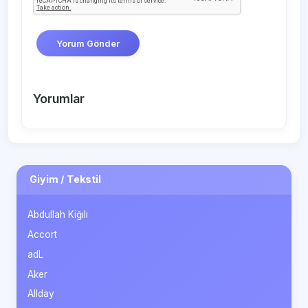
Yorum Gönder
Yorumlar
Giyim / Tekstil
Abdullah Kiğılı
Accort
adL
Aker
Allday