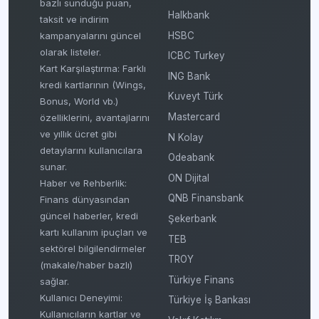
bazlı sunduğu puan,
Halkbank
taksit ve indirim
HSBC
kampanyalarını güncel
olarak listeler.
ICBC Turkey
Kart Karşılaştırma: Farklı
ING Bank
kredi kartlarının (Wings,
Kuveyt Türk
Bonus, World vb.)
Mastercard
özelliklerini, avantajlarını
ve yıllık ücret gibi
N Kolay
detaylarını kullanıcılara
Odeabank
sunar.
ON Dijital
Haber ve Rehberlik:
QNB Finansbank
Finans dünyasından
güncel haberler, kredi
Şekerbank
kartı kullanım ipuçları ve
TEB
sektörel bilgilendirmeler
TROY
(makale/haber bazlı)
Türkiye Finans
sağlar.
Kullanıcı Deneyimi:
Türkiye İş Bankası
Kullanıcıların kartlar ve