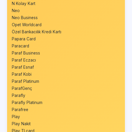
N Kolay Kart
Neo
Neo Business
Opet Worldcard
Özel Bankacılık Kredi Kartı
Papara Card
Paracard
Paraf Business
Paraf Eczacı
Paraf Esnaf
Paraf Kobi
Paraf Platinum
ParafGenç
Parafly
Parafly Platinum
Parafree
Play
Play Nakit
Play TLcard