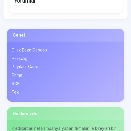
Yorumlar
Genel
Dilek Ecza Deposu
Passolig
Payitaht Çarşı
Prima
SGK
Toki
Hakkımızda
kredikartlari.net kampanya yapan firmalar ile bireyleri bir