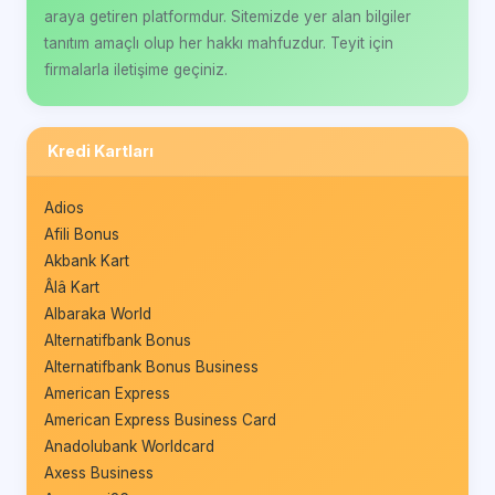
araya getiren platformdur. Sitemizde yer alan bilgiler
tanıtım amaçlı olup her hakkı mahfuzdur. Teyit için
firmalarla iletişime geçiniz.
Kredi Kartları
Adios
Afili Bonus
Akbank Kart
Âlâ Kart
Albaraka World
Alternatifbank Bonus
Alternatifbank Bonus Business
American Express
American Express Business Card
Anadolubank Worldcard
Axess Business