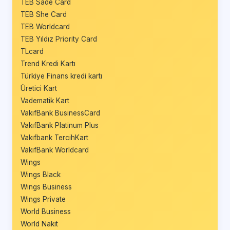
TEB Sade Card
TEB She Card
TEB Worldcard
TEB Yıldız Priority Card
TLcard
Trend Kredi Kartı
Türkiye Finans kredi kartı
Üretici Kart
Vadematik Kart
VakıfBank BusinessCard
VakıfBank Platinum Plus
Vakıfbank TercihKart
VakıfBank Worldcard
Wings
Wings Black
Wings Business
Wings Private
World Business
World Nakit