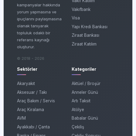
Vakıf Katılım
kampanyalar hakkında
Vakıfbank
yorum yapmasına ve
Visa
ipuçlarını paylaşmasına
olanak tanıyarak
Yapı Kredi Bankası
topluluk odaklı bir
Ziraat Bankası
referans kaynağı
Ziraat Katılım
oluşturur.
© 2018 - 2026
Sektörler
Kategoriler
Akaryakıt
Aktüel / Broşür
Aksesuar / Takı
Anneler Günü
Araç Bakım / Servis
Artı Taksit
Araç Kiralama
Atölye
AVM
Babalar Günü
Ayakkabı / Çanta
Çekiliş
Banka / Finans
Çekiliş Sonucu