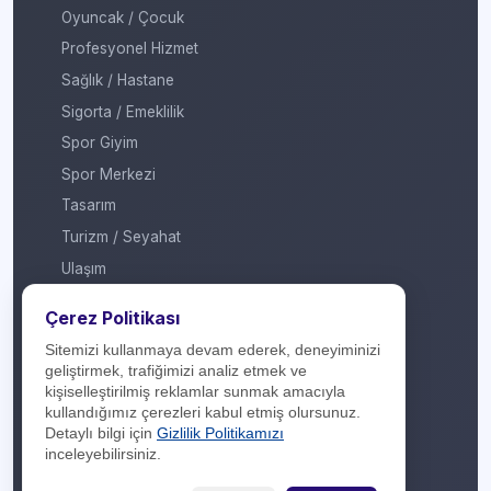
Oyuncak / Çocuk
Profesyonel Hizmet
Sağlık / Hastane
Sigorta / Emeklilik
Spor Giyim
Spor Merkezi
Tasarım
Turizm / Seyahat
Ulaşım
Veteriner / Pet Shop
Çerez Politikası
Yapı Marketi
Sitemizi kullanmaya devam ederek, deneyiminizi
Yurt Dışı / Duty Free
geliştirmek, trafiğimizi analiz etmek ve
kişiselleştirilmiş reklamlar sunmak amacıyla
Hakkımızda
kullandığımız çerezleri kabul etmiş olursunuz.
Detaylı bilgi için
Gizlilik Politikamızı
İletişim
inceleyebilirsiniz.
Yasal Yükümlülük