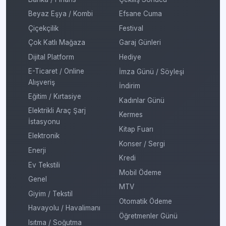
Beyaz Eşya / Kombi
Efsane Cuma
Çiçekçilik
Festival
Çok Katlı Mağaza
Garaj Günleri
Dijital Platform
Hediye
E-Ticaret / Online
İmza Günü / Söyleşi
Alışveriş
İndirim
Eğitim / Kırtasiye
Kadınlar Günü
Elektrikli Araç Şarj
Kermes
İstasyonu
Kitap Fuarı
Elektronik
Konser / Sergi
Enerji
Kredi
Ev Tekstili
Mobil Ödeme
Genel
MTV
Giyim / Tekstil
Otomatik Ödeme
Havayolu / Havalimanı
Öğretmenler Günü
Isıtma / Soğutma