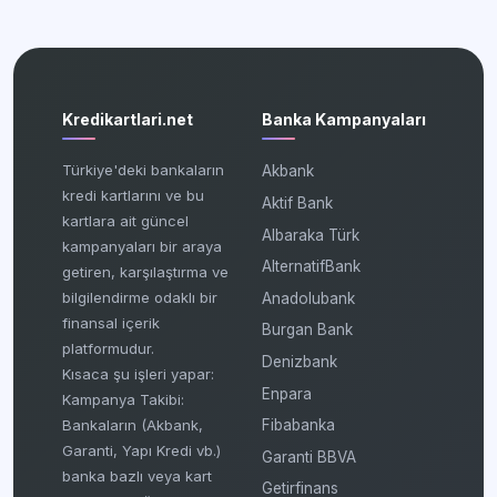
Kredikartlari.net
Banka Kampanyaları
Türkiye'deki bankaların
Akbank
kredi kartlarını ve bu
Aktif Bank
kartlara ait güncel
Albaraka Türk
kampanyaları bir araya
AlternatifBank
getiren, karşılaştırma ve
bilgilendirme odaklı bir
Anadolubank
finansal içerik
Burgan Bank
platformudur.
Denizbank
Kısaca şu işleri yapar:
Enpara
Kampanya Takibi:
Fibabanka
Bankaların (Akbank,
Garanti, Yapı Kredi vb.)
Garanti BBVA
banka bazlı veya kart
Getirfinans