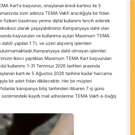
A Kart’a başvurun, onaylanan kredi kartınız ile 5
manızda sizin adınıza TEMA Vakfı aracılığıyla bir fidan
fiziken basılması yerine dijital kullanımı tercih ederek
 eksiksiz olarak yaşayabilirsiniz.Kampanyaya dahil olan
 arasında başvurulan ve kullanıma açılan Maximum TEMA
 dahil) yapılan 1 TL ve üzeri alışveriş işlemleri
ı bulunmamaktadır.Kampanyaya dahil olmayan işlemler:
imizin ikinci yaptıkları Maximum TEMA Kart başvuruları
l kullanımı: 1-31 Temmuz 2026 tarihleri arasında
anan kartı ile 5 Ağustos 2026 tarihine kadar harcama
yla bir adet fidan dikilecektir. Her bir müşteri
idanlar kampanya bitiş tarihinden itibaren 7 iş günü
 sistemindeki kayıtlı mail adreslerine TEMA Vakfı e-bağış