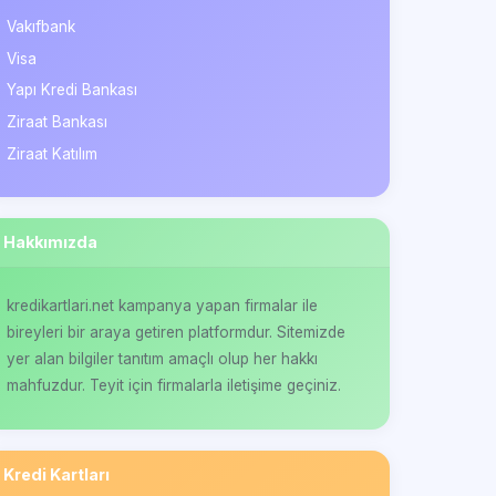
Vakıfbank
Visa
Yapı Kredi Bankası
Ziraat Bankası
Ziraat Katılım
Hakkımızda
kredikartlari.net kampanya yapan firmalar ile
bireyleri bir araya getiren platformdur. Sitemizde
yer alan bilgiler tanıtım amaçlı olup her hakkı
mahfuzdur. Teyit için firmalarla iletişime geçiniz.
Kredi Kartları