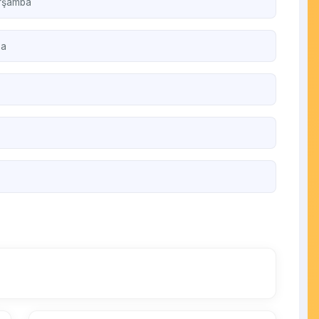
arşamba
ba