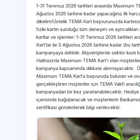
1-31 Temmuz 2026 tarihleri arasında Maximum TEM
Ağustos 2026 tarihine kadar yapacağınız ilk harca
dikelim!Üstelik TEMA Kart başvurunuzda kartınızın 
fiziki kartın sunduğu tüm deneyim ve ayrıcalıkları
kartlar ve işlemler: 1-31 Temmuz 2026 tarihleri
Kart’lar ile 5 Ağustos 2026 tarihine kadar (bu tarih
kampanyaya dahildir. Alışverişlerde sektör kısıt
Halihazırda Maximum TEMA Kart’ı olan müşteriler
kampanya kapsamında dikkate alınmayacaktır. Ödü
Maximum TEMA Kart’a başvuruda bulunan ve onayl
gerçekleştiren müşteriler için TEMA Vakfı aracılığı
kampanyadan bir kez yararlanabilecektir. Hediye f
içerisinde bağışlanacak ve müşterilerin Bankamız
sertifikası gönderilerek bilgi verilecektir.