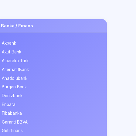
Banka / Finans
Akbank
Aktif Bank
Albaraka Türk
AlternatifBank
Anadolubank
Burgan Bank
Denizbank
Enpara
Fibabanka
Garanti BBVA
Getirfinans