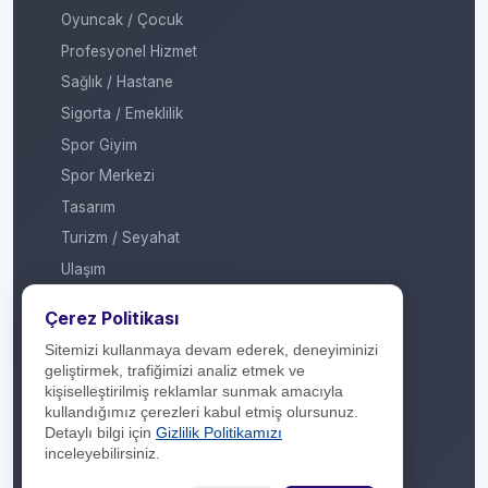
Oyuncak / Çocuk
Profesyonel Hizmet
Sağlık / Hastane
Sigorta / Emeklilik
Spor Giyim
Spor Merkezi
Tasarım
Turizm / Seyahat
Ulaşım
Veteriner / Pet Shop
Çerez Politikası
Yapı Marketi
Sitemizi kullanmaya devam ederek, deneyiminizi
Yurt Dışı / Duty Free
geliştirmek, trafiğimizi analiz etmek ve
kişiselleştirilmiş reklamlar sunmak amacıyla
Hakkımızda
kullandığımız çerezleri kabul etmiş olursunuz.
Detaylı bilgi için
Gizlilik Politikamızı
İletişim
inceleyebilirsiniz.
Yasal Yükümlülük