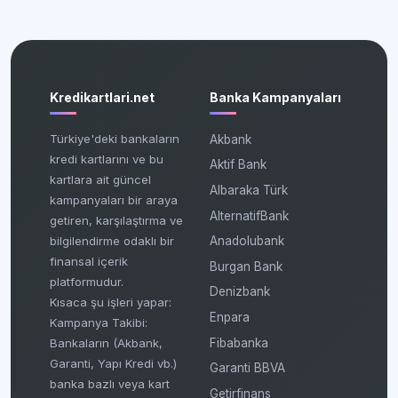
Kredikartlari.net
Banka Kampanyaları
Türkiye'deki bankaların
Akbank
kredi kartlarını ve bu
Aktif Bank
kartlara ait güncel
Albaraka Türk
kampanyaları bir araya
AlternatifBank
getiren, karşılaştırma ve
bilgilendirme odaklı bir
Anadolubank
finansal içerik
Burgan Bank
platformudur.
Denizbank
Kısaca şu işleri yapar:
Enpara
Kampanya Takibi:
Fibabanka
Bankaların (Akbank,
Garanti, Yapı Kredi vb.)
Garanti BBVA
banka bazlı veya kart
Getirfinans