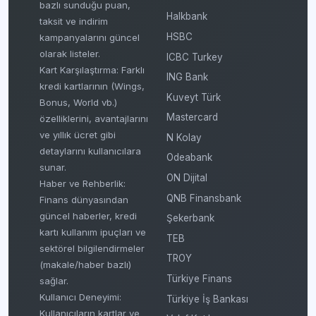
bazlı sunduğu puan,
Halkbank
taksit ve indirim
HSBC
kampanyalarını güncel
olarak listeler.
ICBC Turkey
Kart Karşılaştırma: Farklı
ING Bank
kredi kartlarının (Wings,
Kuveyt Türk
Bonus, World vb.)
Mastercard
özelliklerini, avantajlarını
ve yıllık ücret gibi
N Kolay
detaylarını kullanıcılara
Odeabank
sunar.
ON Dijital
Haber ve Rehberlik:
QNB Finansbank
Finans dünyasından
güncel haberler, kredi
Şekerbank
kartı kullanım ipuçları ve
TEB
sektörel bilgilendirmeler
TROY
(makale/haber bazlı)
Türkiye Finans
sağlar.
Kullanıcı Deneyimi:
Türkiye İş Bankası
Kullanıcıların kartlar ve