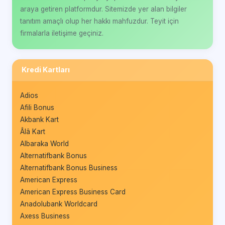
araya getiren platformdur. Sitemizde yer alan bilgiler
tanıtım amaçlı olup her hakkı mahfuzdur. Teyit için
firmalarla iletişime geçiniz.
Kredi Kartları
Adios
Afili Bonus
Akbank Kart
Âlâ Kart
Albaraka World
Alternatifbank Bonus
Alternatifbank Bonus Business
American Express
American Express Business Card
Anadolubank Worldcard
Axess Business