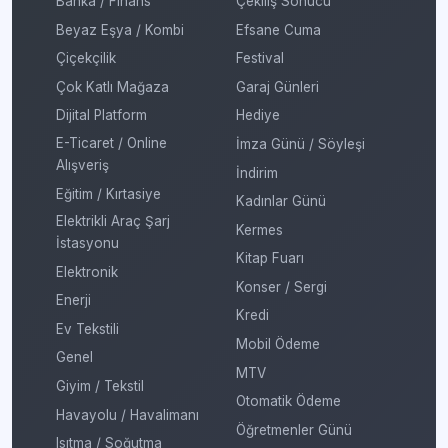
Banka / Finans
Çekiliş Sonucu
Beyaz Eşya / Kombi
Efsane Cuma
Çiçekçilik
Festival
Çok Katlı Mağaza
Garaj Günleri
Dijital Platform
Hediye
E-Ticaret / Online
İmza Günü / Söyleşi
Alışveriş
İndirim
Eğitim / Kırtasiye
Kadınlar Günü
Elektrikli Araç Şarj
Kermes
İstasyonu
Kitap Fuarı
Elektronik
Konser / Sergi
Enerji
Kredi
Ev Tekstili
Mobil Ödeme
Genel
MTV
Giyim / Tekstil
Otomatik Ödeme
Havayolu / Havalimanı
Öğretmenler Günü
Isıtma / Soğutma