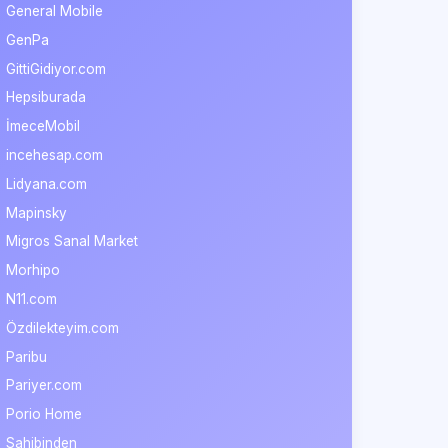
General Mobile
GenPa
GittiGidiyor.com
Hepsiburada
İmeceMobil
incehesap.com
Lidyana.com
Mapinsky
Migros Sanal Market
Morhipo
N11.com
Özdilekteyim.com
Paribu
Pariyer.com
Porio Home
Sahibinden