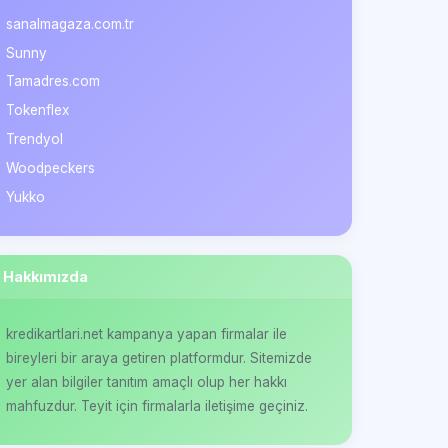
sanalmagaza.com.tr
Sunny
Tamadres.com
Tokenflex
Trendyol
Woodpeckers
Yukko
Hakkımızda
kredikartlari.net kampanya yapan firmalar ile
bireyleri bir araya getiren platformdur. Sitemizde
yer alan bilgiler tanıtım amaçlı olup her hakkı
mahfuzdur. Teyit için firmalarla iletişime geçiniz.