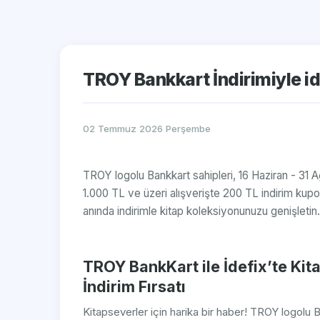
TROY Bankkart İndirimiyle ide
02 Temmuz 2026 Perşembe
TROY logolu Bankkart sahipleri, 16 Haziran - 31 A
1.000 TL ve üzeri alışverişte 200 TL indirim ku
anında indirimle kitap koleksiyonunuzu genişletin.
TROY BankKart ile İdefix’te Kit
İndirim Fırsatı
Kitapseverler için harika bir haber! TROY logolu B