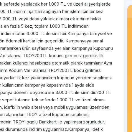
k seferde yapılacak her 1.000 TL ve üzeri alışverişlerde
00 TL indirim, şartları sağlayan her işlem için bir kez
, 3.000 TL veya daha yüksek olması ek indirim hakkı
 en fazla 5 kez, toplam 1.000 TL indirimden
dirim tutarı 3.000 TL ile sınırlıdır.Kampanya bireysel ve
 ön ödemeli kartlar için geçerlidir. Kampanyaya sanal
yararlanırken ürün sayfasında yer alan kampanya kuponunu
ar' alanına TROY200TL kodunu girmeniz gerekir. İlk
akları kullanıcı hesabınıza otomatik olarak tanımlanır.Aynı
İndirim Kodum Var' alanına TROY200TL kodu girilmesi
mpanyadan ilk kez yararlanırken kuponun yeniden seçilmesi
ir kullanıcının kampanya kapsamında 1 ayda elde
mpanya dönemi boyunca ise 3.000 TL ile sınırlıdır.200 TL
ç sepet tutarının tek seferde 1.000 TL ve üzeri olması
 idefix'in web sitesi veya mobil uygulaması üzerinden
upon alanından TROY'a özel kuponun seçilmesi
menin TROY logolu Bankkart ile yapılması zorunludur.
i durumunda indirim uygulanmaz.Kampanya, idefix