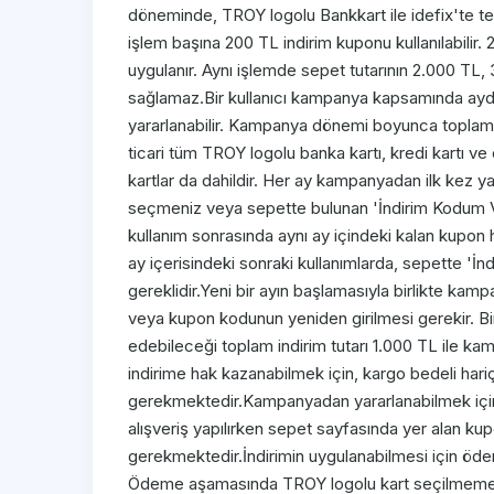
döneminde, TROY logolu Bankkart ile idefix'te te
işlem başına 200 TL indirim kuponu kullanılabilir. 2
uygulanır. Aynı işlemde sepet tutarının 2.000 TL
sağlamaz.Bir kullanıcı kampanya kapsamında ayda
yararlanabilir. Kampanya dönemi boyunca toplam in
ticari tüm TROY logolu banka kartı, kredi kartı ve
kartlar da dahildir. Her ay kampanyadan ilk kez 
seçmeniz veya sepette bulunan 'İndirim Kodum V
kullanım sonrasında aynı ay içindeki kalan kupon h
ay içerisindeki sonraki kullanımlarda, sepette '
gereklidir.Yeni bir ayın başlamasıyla birlikte ka
veya kupon kodunun yeniden girilmesi gerekir. B
edebileceği toplam indirim tutarı 1.000 TL ile ka
indirime hak kazanabilmek için, kargo bedeli hari
gerekmektedir.Kampanyadan yararlanabilmek için,
alışveriş yapılırken sepet sayfasında yer alan k
gerekmektedir.İndirimin uygulanabilmesi için öde
Ödeme aşamasında TROY logolu kart seçilmemes