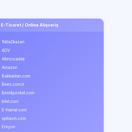
E-Ticaret / Online Alışveriş
1tikla2kazan
ADV
Altıncıcadde
Amazon
Bakkaldan.com
Beeo.com.tr
Best4pocket.com
bilet.com
E-Hamal.com
epttavm.com
Ereyon