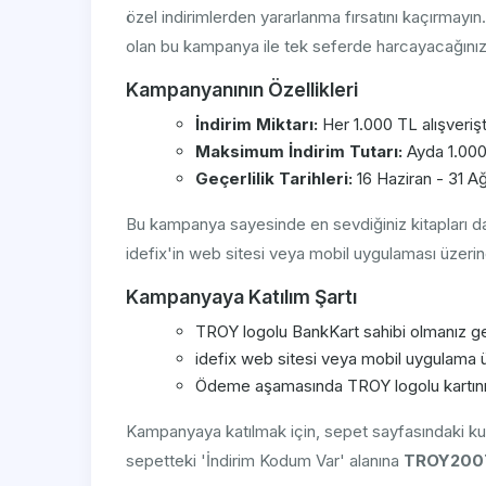
özel indirimlerden yararlanma fırsatını kaçırmayın
olan bu kampanya ile tek seferde harcayacağınız h
Kampanyanının Özellikleri
İndirim Miktarı:
Her 1.000 TL alışveriş
Maksimum İndirim Tutarı:
Ayda 1.000
Geçerlilik Tarihleri:
16 Haziran - 31 A
Bu kampanya sayesinde en sevdiğiniz kitapları daha
idefix'in web sitesi veya mobil uygulaması üzerin
Kampanyaya Katılım Şartı
TROY logolu BankKart sahibi olmanız g
idefix web sitesi veya mobil uygulama ü
Ödeme aşamasında TROY logolu kartınızı
Kampanyaya katılmak için, sepet sayfasındaki k
sepetteki 'İndirim Kodum Var' alanına
TROY200