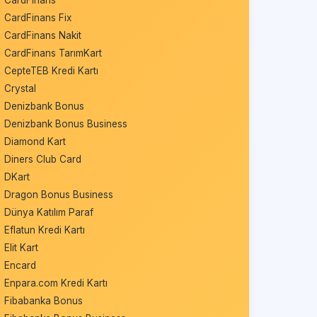
CardFinans
CardFinans Fix
CardFinans Nakit
CardFinans TarımKart
CepteTEB Kredi Kartı
Crystal
Denizbank Bonus
Denizbank Bonus Business
Diamond Kart
Diners Club Card
DKart
Dragon Bonus Business
Dünya Katılım Paraf
Eflatun Kredi Kartı
Elit Kart
Encard
Enpara.com Kredi Kartı
Fibabanka Bonus