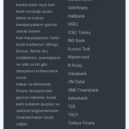
banka bazlı veya kart
Getirfinans
bazlı sunduğu puan,
Halkbank
taksit ve indirim
HSBC
kampanyalarını güncel
olarak listeler.
ICBC Turkey
Kart Karşılaştırma: Farklı
ING Bank
kredi kartlarının (Wings,
Kuveyt Türk
Bonus, World vb.)
Mastercard
özelliklerini, avantajlarını
ve yıllık ücret gibi
N Kolay
detaylarını kullanıcılara
Odeabank
sunar.
ON Dijital
Haber ve Rehberlik:
QNB Finansbank
Finans dünyasından
güncel haberler, kredi
Şekerbank
kartı kullanım ipuçları ve
TEB
sektörel bilgilendirmeler
TROY
(makale/haber bazlı)
Türkiye Finans
sağlar.