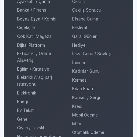
Ayakkabı / Çanta
Çekiliş
Banka / Finans
Çekiliş Sonucu
Beyaz Eşya / Kombi
Efsane Cuma
Çiçekçilik
Festival
Çok Katlı Mağaza
Garaj Günleri
Dijital Platform
Hediye
E-Ticaret / Online
İmza Günü / Söyleşi
Alışveriş
İndirim
Eğitim / Kırtasiye
Kadınlar Günü
Elektrikli Araç Şarj
Kermes
İstasyonu
Kitap Fuarı
Elektronik
Konser / Sergi
Enerji
Kredi
Ev Tekstili
Mobil Ödeme
Genel
MTV
Giyim / Tekstil
Otomatik Ödeme
Havayolu / Havalimanı