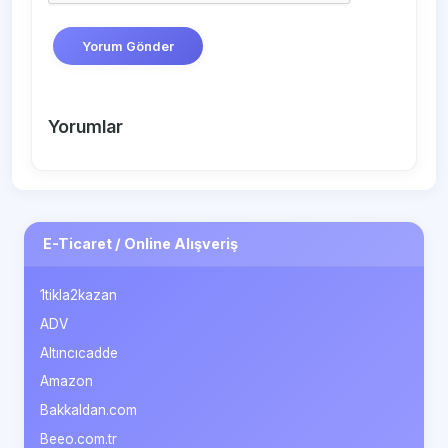
Yorum Gönder
Yorumlar
E-Ticaret / Online Alışveriş
1tikla2kazan
ADV
Altıncıcadde
Amazon
Bakkaldan.com
Beeo.com.tr