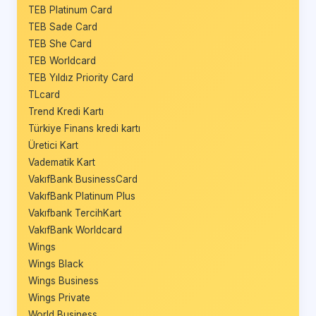
TEB Platinum Card
TEB Sade Card
TEB She Card
TEB Worldcard
TEB Yıldız Priority Card
TLcard
Trend Kredi Kartı
Türkiye Finans kredi kartı
Üretici Kart
Vadematik Kart
VakıfBank BusinessCard
VakıfBank Platinum Plus
Vakıfbank TercihKart
VakıfBank Worldcard
Wings
Wings Black
Wings Business
Wings Private
World Business