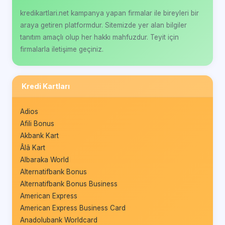
kredikartlari.net kampanya yapan firmalar ile bireyleri bir
araya getiren platformdur. Sitemizde yer alan bilgiler
tanıtım amaçlı olup her hakkı mahfuzdur. Teyit için
firmalarla iletişime geçiniz.
Kredi Kartları
Adios
Afili Bonus
Akbank Kart
Âlâ Kart
Albaraka World
Alternatifbank Bonus
Alternatifbank Bonus Business
American Express
American Express Business Card
Anadolubank Worldcard