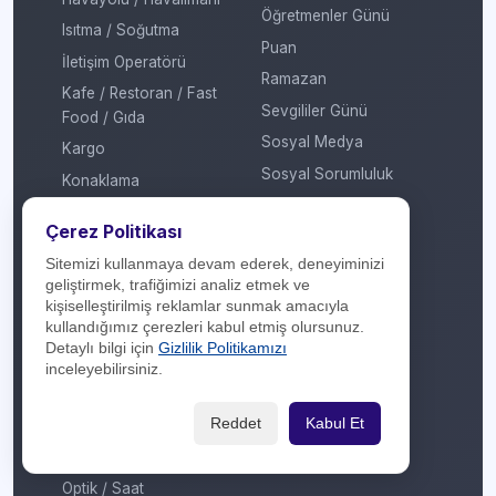
Öğretmenler Günü
Isıtma / Soğutma
Puan
İletişim Operatörü
Ramazan
Kafe / Restoran / Fast
Sevgililer Günü
Food / Gıda
Sosyal Medya
Kargo
Sosyal Sorumluluk
Konaklama
Sömestir
Kozmetik / Kişisel Bakım
Çerez Politikası
Takas
Kripto Platformu
Sitemizi kullanmaya devam ederek, deneyiminizi
Taksit Atlat
Kuru Temizleme
geliştirmek, trafiğimizi analiz etmek ve
Temassız Ödeme
kişiselleştirilmiş reklamlar sunmak amacıyla
Kültür / Sanat
kullandığımız çerezleri kabul etmiş olursunuz.
Tiyatro / Müzikal
Market
Detaylı bilgi için
Gizlilik Politikamızı
Vergi Ödeme
inceleyebilirsiniz.
Mobil Uygulama
Yarışma
Mobilya / Dekorasyon
Reddet
Kabul Et
Yılbaşı
Mutfak Gereçleri /
Küçük Ev Aletleri
Yöresel Ürünler
Optik / Saat