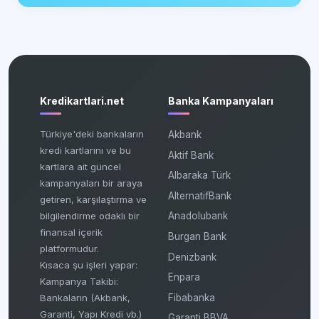
Kredikartlari.net
Banka Kampanyaları
Türkiye'deki bankaların
Akbank
kredi kartlarını ve bu
Aktif Bank
kartlara ait güncel
Albaraka Türk
kampanyaları bir araya
AlternatifBank
getiren, karşılaştırma ve
bilgilendirme odaklı bir
Anadolubank
finansal içerik
Burgan Bank
platformudur.
Denizbank
Kısaca şu işleri yapar:
Enpara
Kampanya Takibi:
Fibabanka
Bankaların (Akbank,
Garanti, Yapı Kredi vb.)
Garanti BBVA