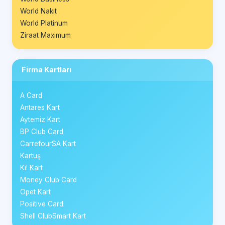
World Nakit
World Platinum
Ziraat Maximum
Firma Kartları
A Card
Antares Kart
Aytemiz Kart
BP Club Card
CarrefourSA Kart
Kartuş
Ki! Kart
Money Club Card
Opet Kart
Positive Card
Shell ClubSmart Kart