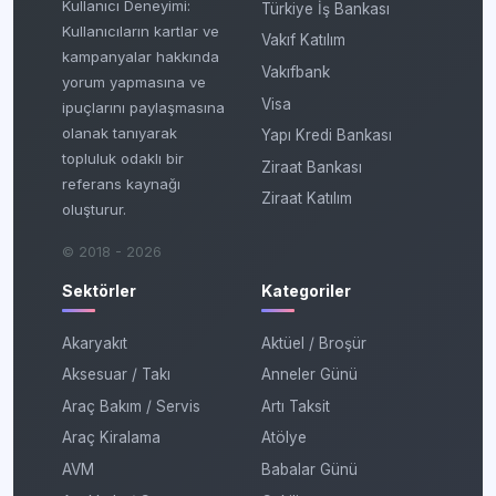
Kullanıcı Deneyimi:
Türkiye İş Bankası
Kullanıcıların kartlar ve
Vakıf Katılım
kampanyalar hakkında
Vakıfbank
yorum yapmasına ve
Visa
ipuçlarını paylaşmasına
olanak tanıyarak
Yapı Kredi Bankası
topluluk odaklı bir
Ziraat Bankası
referans kaynağı
Ziraat Katılım
oluşturur.
© 2018 - 2026
Sektörler
Kategoriler
Akaryakıt
Aktüel / Broşür
Aksesuar / Takı
Anneler Günü
Araç Bakım / Servis
Artı Taksit
Araç Kiralama
Atölye
AVM
Babalar Günü