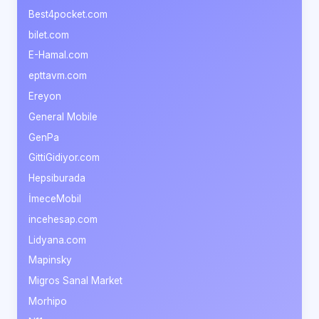
Best4pocket.com
bilet.com
E-Hamal.com
epttavm.com
Ereyon
General Mobile
GenPa
GittiGidiyor.com
Hepsiburada
İmeceMobil
incehesap.com
Lidyana.com
Mapinsky
Migros Sanal Market
Morhipo