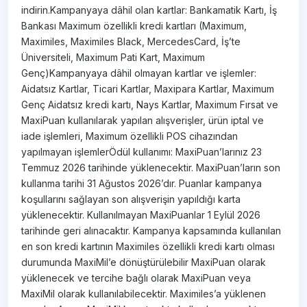
indirin.Kampanyaya dâhil olan kartlar: Bankamatik Kartı, İş
Bankası Maximum özellikli kredi kartları (Maximum,
Maximiles, Maximiles Black, MercedesCard, İş’te
Üniversiteli, Maximum Pati Kart, Maximum
Genç)Kampanyaya dâhil olmayan kartlar ve işlemler:
Aidatsız Kartlar, Ticari Kartlar, Maxipara Kartlar, Maximum
Genç Aidatsız kredi kartı, Nays Kartlar, Maximum Fırsat ve
MaxiPuan kullanılarak yapılan alışverişler, ürün iptal ve
iade işlemleri, Maximum özellikli POS cihazından
yapılmayan işlemlerÖdül kullanımı: MaxiPuan’larınız 23
Temmuz 2026 tarihinde yüklenecektir. MaxiPuan’ların son
kullanma tarihi 31 Ağustos 2026’dır. Puanlar kampanya
koşullarını sağlayan son alışverişin yapıldığı karta
yüklenecektir. Kullanılmayan MaxiPuanlar 1 Eylül 2026
tarihinde geri alınacaktır. Kampanya kapsamında kullanılan
en son kredi kartının Maximiles özellikli kredi kartı olması
durumunda MaxiMil’e dönüştürülebilir MaxiPuan olarak
yüklenecek ve tercihe bağlı olarak MaxiPuan veya
MaxiMil olarak kullanılabilecektir. Maximiles’a yüklenen