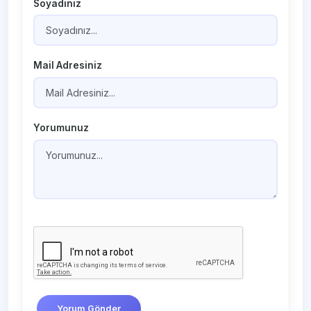
Soyadınız
Mail Adresiniz
Yorumunuz
Yorum Gönder