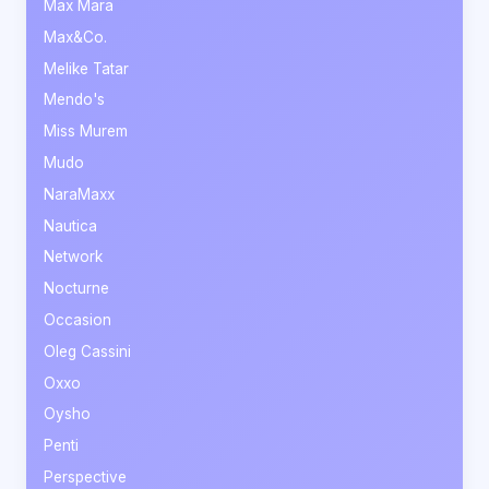
Max Mara
Max&Co.
Melike Tatar
Mendo's
Miss Murem
Mudo
NaraMaxx
Nautica
Network
Nocturne
Occasion
Oleg Cassini
Oxxo
Oysho
Penti
Perspective