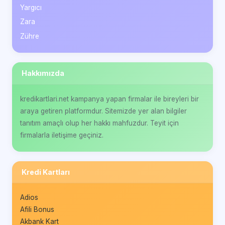
Yargıcı
Zara
Zühre
Hakkımızda
kredikartlari.net kampanya yapan firmalar ile bireyleri bir
araya getiren platformdur. Sitemizde yer alan bilgiler
tanıtım amaçlı olup her hakkı mahfuzdur. Teyit için
firmalarla iletişime geçiniz.
Kredi Kartları
Adios
Afili Bonus
Akbank Kart