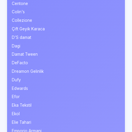
Centone
Colin's
Collezione
Çift Geyik Karaca
D’S damat
Dagi
Damat Tween
DeFacto
Dreamon Gelinlik
Dufy
Edwards
Efor
Eka Tekstil
Ekol
Elie Tahari
Emporio Armani