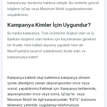
kampanyayı durdurma hakkına sahiptir. Bu nedenle güncel
bilgilere İşCep veya Maximum Mobil uygulamalarından
ulaşabilirsiniz.
Kampanya Kimler İçin Uygundur?
Bu harika kampanya, Tumi ürünlerine düşkün olan ve İş
Bankası müşterisi olan herkes için kaçırılmaması gereken
bir fırsattır. Hem kaliteli alışveriş yapabilir hem de
MaxiPuanlarla tasarruf edebilirsiniz! Acele edin ve
kampanyaya katılın!
​Kampanya katılımlı olup katılımınızı kampanya dönemi
içinde dilediğiniz zaman (alışverişinizden önce veya
sonra) yapabilirsiniz.Katılmak için: Kampanya tarihlerinde,
alışverişinizden önce veya sonra, İşCep'te veya
Maximum Mobil'de ilgili kampanyadaki “KATIL” butonuna
tıklamanız yeterlidir. Uygulamayı telefonunuza