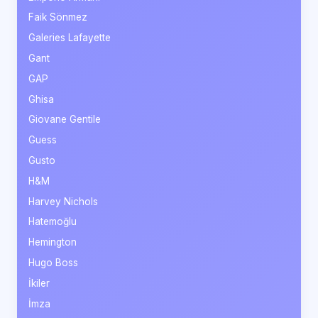
Faik Sönmez
Galeries Lafayette
Gant
GAP
Ghisa
Giovane Gentile
Guess
Gusto
H&M
Harvey Nichols
Hatemoğlu
Hemington
Hugo Boss
İkiler
İmza