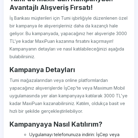
Avantajlı Alışveriş Fırsatı!
İş Bankası müşterileri için Tumi işbirliğiyle düzenlenen özel
bir kampanya ile alışverişleriniz daha da kazançlı hale
geliyor. Bu kampanyada, yapacağınız her alışverişte 3000
TL’ye kadar MaxiPuan kazanma fırsatını kaçırmayın!
Kampanyanın detayları ve nasıl katılabileceğinizi aşağıda
bulabilirsiniz.
Kampanya Detayları
Tumi mağazalarından veya online platformlardan
yapacağınız alışverişlerde İşCep’te veya Maximum Mobil
uygulamasında yer alan kampanyaya katılarak 3000 TL'ye
kadar MaxiPuan kazanabilirsiniz. Katılım, oldukça basit ve
hızlı bir şekilde gerçekleştirilebiliyor.
Kampanyaya Nasıl Katılırım?
Uygulamayı telefonunuza indirin: İşCep veya