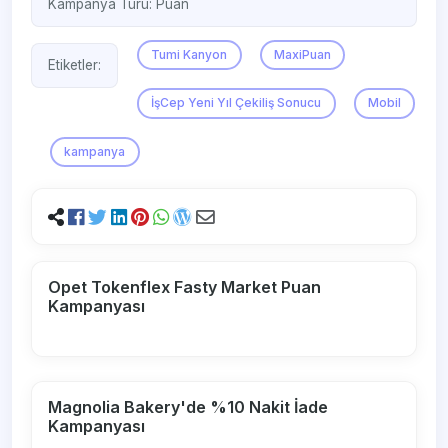
Kampanya Türü:
Puan
Tumi Kanyon
MaxiPuan
Etiketler:
İşCep Yeni Yıl Çekiliş Sonucu
Mobil
kampanya
Opet Tokenflex Fasty Market Puan
Kampanyası
Magnolia Bakery'de %10 Nakit İade
Kampanyası