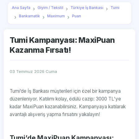
Ana Sayfa
Giyim / Tekstil
Türkiye İş Bankası
Tumi
Bankamatik
Maximum
Puan
Tumi Kampanyası: MaxiPuan
Kazanma Fırsatı!
03 Temmuz 2026 Cuma
Tumi’de İş Bankası müşterileri için özel bir kampanya
düzenleniyor. Katılımı kolay, ödülü cazip: 3000 TL'ye
kadar MaxiPuan kazanabilirsiniz. Kampanyaya katılarak
avantajlı alışveriş yapma fırsatını yakalayın!
Tumi’de MaxiPuan Kampanyası: