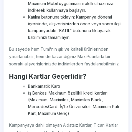
Maximum Mobil uygulamasını akıllı cihazınıza
indirerek kullanmaya başlayın.
Katılım butonuna tıklayın: Kampanya dönemi
içerisinde, alışverişinizden önce veya sonra ilgili
kampanyadaki “KATIL” butonuna tıklayarak
katılımınızı tamamlayın.
Bu sayede hem Tumi'nin şık ve kaliteli ürünlerinden
yararlanabilir, hem de kazandığınız MaxiPuanlarla bir
sonraki alışverişlerinizde indirimlerden faydalanabilirsiniz.
Hangi Kartlar Geçerlidir?
Bankamatik Kartı
İş Bankası Maximum özellikli kredi kartları
(Maximum, Maximiles, Maximiles Black,
MercedesCard, İş’te Üniversiteli, Maximum Pati
Kart, Maximum Genç)
Kampanyaya dahil olmayan Aidatsız Kartlar, Ticari Kartlar