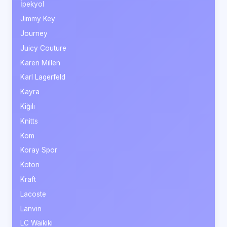
İpekyol
Jimmy Key
Journey
Juicy Couture
Karen Millen
Karl Lagerfeld
Kayra
Kiğılı
Knitts
Kom
Koray Spor
Koton
Kraft
Lacoste
Lanvin
LC Waikiki