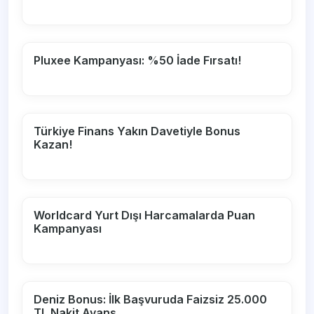
Pluxee Kampanyası: %50 İade Fırsatı!
Türkiye Finans Yakın Davetiyle Bonus
Kazan!
Worldcard Yurt Dışı Harcamalarda Puan
Kampanyası
Deniz Bonus: İlk Başvuruda Faizsiz 25.000
TL Nakit Avans