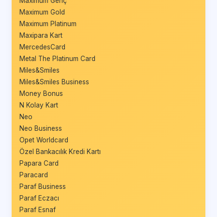
Maximum Genç
Maximum Gold
Maximum Platinum
Maxipara Kart
MercedesCard
Metal The Platinum Card
Miles&Smiles
Miles&Smiles Business
Money Bonus
N Kolay Kart
Neo
Neo Business
Opet Worldcard
Özel Bankacılık Kredi Kartı
Papara Card
Paracard
Paraf Business
Paraf Eczacı
Paraf Esnaf