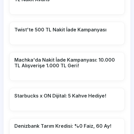
Twist'te 500 TL Nakit İade Kampanyası
Machka'da Nakit İade Kampanyası: 10.000
TL Alışverişe 1.000 TL Geri!
Starbucks x ON Dijital: 5 Kahve Hediye!
Denizbank Tarım Kredisi: %0 Faiz, 60 Ay!