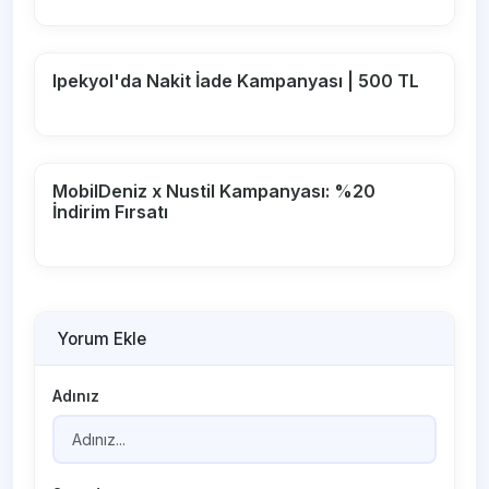
Ipekyol'da Nakit İade Kampanyası | 500 TL
MobilDeniz x Nustil Kampanyası: %20
İndirim Fırsatı
Yorum Ekle
Adınız