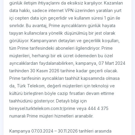
günlük iletişim ihtiyaçlarını da eksiksiz karşılıyor. Kazanılan
data hakkı, sadece internet VPN üzerinden yaratılan yurt
içi cepten data için geçerlidir ve kullanım süresi 1 gün ile
sınırlıdır. Bu avantaj, Prime ayrıcalıklarını günlük hayata
taşıyan kullanıcılara yönelik düşünülmüş bir jest olarak
görülüyor. Kampanyanın detayları ve geçerlilik koşulları,
tüm Prime tarifesindeki aboneleri ilgilendiriyor. Prime
müşterileri, herhangi bir ek ücret ödemeden bu özel
ayrıcalıklardan faydalanabilirken, kampanya, 07 Mart 2024
tarihinden 30 Kasım 2026 tarihine kadar geçerli olacak.
Prime tarifesinin ayrıcalıkları taahhüt kapsamında olmasa
da, Türk Telekom, değerli müşterileri için teknoloji ve
kültürü birleştiren böyle cazip fırsatları devam ettirme
taahhüdünü gösteriyor. Detaylı bilgi için
bireysel.turktelekom.com.tr/prime veya 444 4 375
numaralı Prime müşteri hizmetleri aranabilir.
Kampanya 07.03.2024 – 30.11.2026 tarihleri arasında