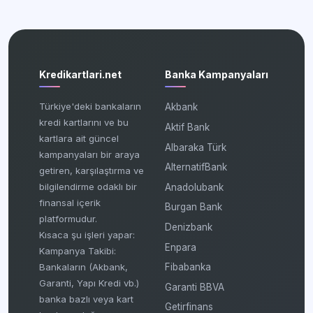
Kredikartlari.net
Banka Kampanyaları
Türkiye'deki bankaların
Akbank
kredi kartlarını ve bu
Aktif Bank
kartlara ait güncel
Albaraka Türk
kampanyaları bir araya
AlternatifBank
getiren, karşılaştırma ve
bilgilendirme odaklı bir
Anadolubank
finansal içerik
Burgan Bank
platformudur.
Denizbank
Kısaca şu işleri yapar:
Enpara
Kampanya Takibi:
Fibabanka
Bankaların (Akbank,
Garanti, Yapı Kredi vb.)
Garanti BBVA
banka bazlı veya kart
Getirfinans