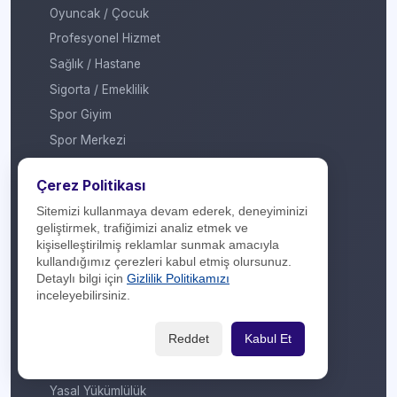
Oyuncak / Çocuk
Profesyonel Hizmet
Sağlık / Hastane
Sigorta / Emeklilik
Spor Giyim
Spor Merkezi
Tasarım
Çerez Politikası
Turizm / Seyahat
Sitemizi kullanmaya devam ederek, deneyiminizi
Ulaşım
geliştirmek, trafiğimizi analiz etmek ve
Veteriner / Pet Shop
kişiselleştirilmiş reklamlar sunmak amacıyla
kullandığımız çerezleri kabul etmiş olursunuz.
Yapı Marketi
Detaylı bilgi için
Gizlilik Politikamızı
Yurt Dışı / Duty Free
inceleyebilirsiniz.
Hakkımızda
Reddet
Kabul Et
İletişim
Yasal Yükümlülük