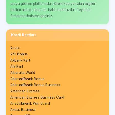
araya getiren platformdur. Sitemizde yer alan bilgiler
tanıtım amaçlı olup her hakkı mahfuzdur. Teyit için
firmalarla iletişime geçiniz.
Kredi Kartları
Adios
Afili Bonus
Akbank Kart
Âlâ Kart
Albaraka World
Alternatifbank Bonus
Alternatifbank Bonus Business
American Express
American Express Business Card
Anadolubank Worldcard
Axess Business