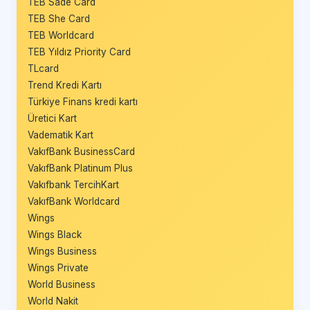
TEB Sade Card
TEB She Card
TEB Worldcard
TEB Yıldız Priority Card
TLcard
Trend Kredi Kartı
Türkiye Finans kredi kartı
Üretici Kart
Vadematik Kart
VakıfBank BusinessCard
VakıfBank Platinum Plus
Vakıfbank TercihKart
VakıfBank Worldcard
Wings
Wings Black
Wings Business
Wings Private
World Business
World Nakit