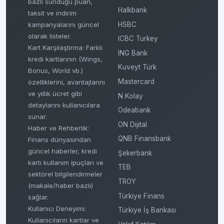
bazlı sunduğu puan,
Halkbank
taksit ve indirim
HSBC
kampanyalarını güncel
olarak listeler.
ICBC Turkey
Kart Karşılaştırma: Farklı
ING Bank
kredi kartlarının (Wings,
Kuveyt Türk
Bonus, World vb.)
Mastercard
özelliklerini, avantajlarını
ve yıllık ücret gibi
N Kolay
detaylarını kullanıcılara
Odeabank
sunar.
ON Dijital
Haber ve Rehberlik:
QNB Finansbank
Finans dünyasından
güncel haberler, kredi
Şekerbank
kartı kullanım ipuçları ve
TEB
sektörel bilgilendirmeler
TROY
(makale/haber bazlı)
Türkiye Finans
sağlar.
Kullanıcı Deneyimi:
Türkiye İş Bankası
Kullanıcıların kartlar ve