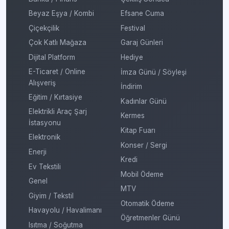
Beyaz Eşya / Kombi
Efsane Cuma
Çiçekçilik
Festival
Çok Katlı Mağaza
Garaj Günleri
Dijital Platform
Hediye
E-Ticaret / Online
İmza Günü / Söyleşi
Alışveriş
İndirim
Eğitim / Kırtasiye
Kadınlar Günü
Elektrikli Araç Şarj
Kermes
İstasyonu
Kitap Fuarı
Elektronik
Konser / Sergi
Enerji
Kredi
Ev Tekstili
Mobil Ödeme
Genel
MTV
Giyim / Tekstil
Otomatik Ödeme
Havayolu / Havalimanı
Öğretmenler Günü
Isıtma / Soğutma