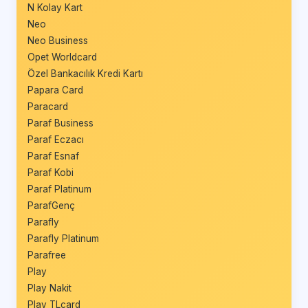
N Kolay Kart
Neo
Neo Business
Opet Worldcard
Özel Bankacılık Kredi Kartı
Papara Card
Paracard
Paraf Business
Paraf Eczacı
Paraf Esnaf
Paraf Kobi
Paraf Platinum
ParafGenç
Parafly
Parafly Platinum
Parafree
Play
Play Nakit
Play TLcard