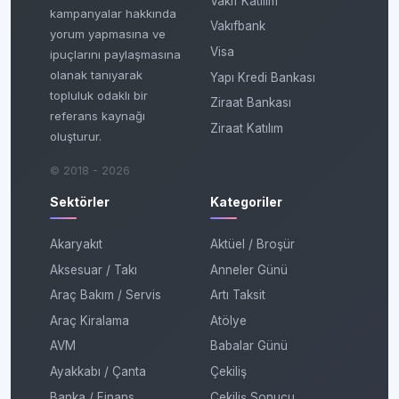
Vakıf Katılım
kampanyalar hakkında
Vakıfbank
yorum yapmasına ve
Visa
ipuçlarını paylaşmasına
olanak tanıyarak
Yapı Kredi Bankası
topluluk odaklı bir
Ziraat Bankası
referans kaynağı
Ziraat Katılım
oluşturur.
© 2018 - 2026
Sektörler
Kategoriler
Akaryakıt
Aktüel / Broşür
Aksesuar / Takı
Anneler Günü
Araç Bakım / Servis
Artı Taksit
Araç Kiralama
Atölye
AVM
Babalar Günü
Ayakkabı / Çanta
Çekiliş
Banka / Finans
Çekiliş Sonucu