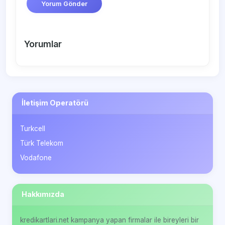
Yorum Gönder
Yorumlar
İletişim Operatörü
Turkcell
Türk Telekom
Vodafone
Hakkımızda
kredikartlari.net kampanya yapan firmalar ile bireyleri bir