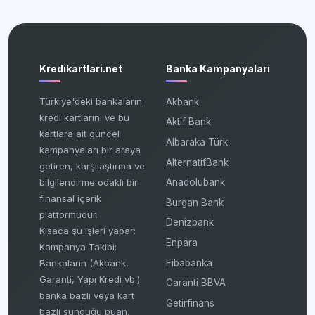
Kredikartlari.net
Banka Kampanyaları
Türkiye'deki bankaların
Akbank
kredi kartlarını ve bu
Aktif Bank
kartlara ait güncel
Albaraka Türk
kampanyaları bir araya
AlternatifBank
getiren, karşılaştırma ve
bilgilendirme odaklı bir
Anadolubank
finansal içerik
Burgan Bank
platformudur.
Denizbank
Kısaca şu işleri yapar:
Enpara
Kampanya Takibi:
Fibabanka
Bankaların (Akbank,
Garanti, Yapı Kredi vb.)
Garanti BBVA
banka bazlı veya kart
Getirfinans
bazlı sunduğu puan,