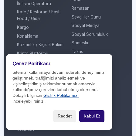
İletişim Operatörü
Ramazan
Kafe / Restoran / Fast
Sevgililer Günü
Food / Gıda
Sosyal Medya
Kargo
Sosyal Sorumluluk
Konaklama
Sömestir
Kozmetik / Kişisel Bakım
Takas
Kripto Platformu
Taksit Atlat
Kuru Temizleme
Çerez Politikası
Temassız Ödeme
Kültür / Sanat
Sitemizi kullanmaya devam ederek, deneyiminizi
Tiyatro / Müzikal
geliştirmek, trafiğimizi analiz etmek ve
Market
kişiselleştirilmiş reklamlar sunmak amacıyla
Vergi Ödeme
Mobil Uygulama
kullandığımız çerezleri kabul etmiş olursunuz.
Yarışma
Detaylı bilgi için
Gizlilik Politikamızı
Mobilya / Dekorasyon
inceleyebilirsiniz.
Yılbaşı
Mutfak Gereçleri /
Küçük Ev Aletleri
Yöresel Ürünler
Reddet
Kabul Et
Optik / Saat
Otomotiv