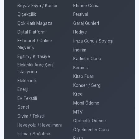
Beyaz Eşya / Kombi
Efsane Cuma
Çiçekçilik
Festival
Çok Katlı Mağaza
Garaj Günleri
Dijital Platform
Hediye
E-Ticaret / Online
İmza Günü / Söyleşi
Alışveriş
İndirim
Eğitim / Kırtasiye
Kadınlar Günü
Elektrikli Araç Şarj
Kermes
İstasyonu
Kitap Fuarı
Elektronik
Konser / Sergi
Enerji
Kredi
Ev Tekstili
Mobil Ödeme
Genel
MTV
Giyim / Tekstil
Otomatik Ödeme
Havayolu / Havalimanı
Öğretmenler Günü
Isıtma / Soğutma
Puan