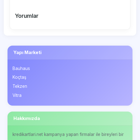
Yorumlar
Yapı Marketi
Bauhaus
Koçtaş
Tekzen
Vitra
Hakkımızda
kredikartlari.net kampanya yapan firmalar ile bireyleri bir