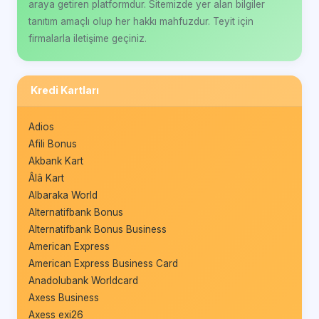
araya getiren platformdur. Sitemizde yer alan bilgiler
tanıtım amaçlı olup her hakkı mahfuzdur. Teyit için
firmalarla iletişime geçiniz.
Kredi Kartları
Adios
Afili Bonus
Akbank Kart
Âlâ Kart
Albaraka World
Alternatifbank Bonus
Alternatifbank Bonus Business
American Express
American Express Business Card
Anadolubank Worldcard
Axess Business
Axess exi26