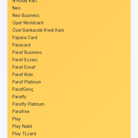
N Kolay Kart
Neo
Neo Business
Opet Worldcard
Özel Bankacılık Kredi Kartı
Papara Card
Paracard
Paraf Business
Paraf Eczacı
Paraf Esnaf
Paraf Kobi
Paraf Platinum
ParafGenç
Parafly
Parafly Platinum
Parafree
Play
Play Nakit
Play TLcard