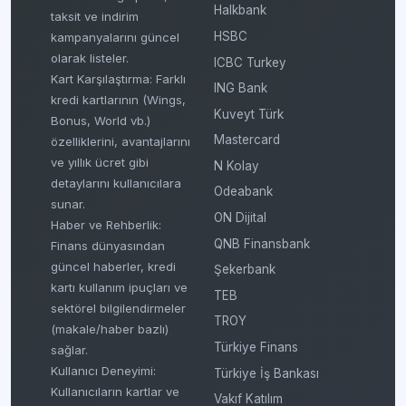
Halkbank
taksit ve indirim
HSBC
kampanyalarını güncel
olarak listeler.
ICBC Turkey
Kart Karşılaştırma: Farklı
ING Bank
kredi kartlarının (Wings,
Kuveyt Türk
Bonus, World vb.)
Mastercard
özelliklerini, avantajlarını
ve yıllık ücret gibi
N Kolay
detaylarını kullanıcılara
Odeabank
sunar.
ON Dijital
Haber ve Rehberlik:
QNB Finansbank
Finans dünyasından
güncel haberler, kredi
Şekerbank
kartı kullanım ipuçları ve
TEB
sektörel bilgilendirmeler
TROY
(makale/haber bazlı)
Türkiye Finans
sağlar.
Kullanıcı Deneyimi:
Türkiye İş Bankası
Kullanıcıların kartlar ve
Vakıf Katılım