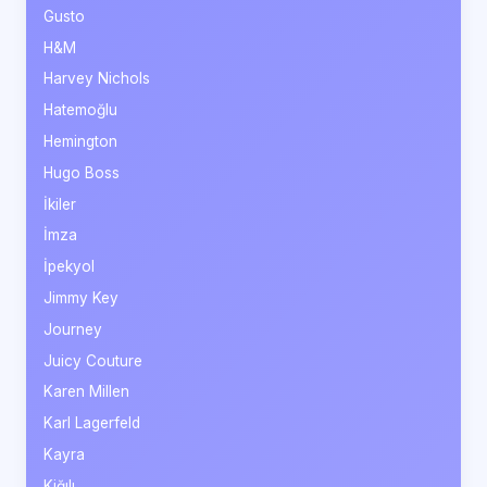
Gusto
H&M
Harvey Nichols
Hatemoğlu
Hemington
Hugo Boss
İkiler
İmza
İpekyol
Jimmy Key
Journey
Juicy Couture
Karen Millen
Karl Lagerfeld
Kayra
Kiğılı