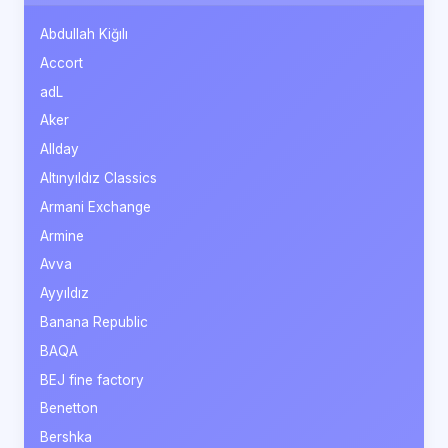
Abdullah Kiğılı
Accort
adL
Aker
Allday
Altınyıldız Classics
Armani Exchange
Armine
Avva
Ayyıldız
Banana Republic
BAQA
BEJ fine factory
Benetton
Bershka