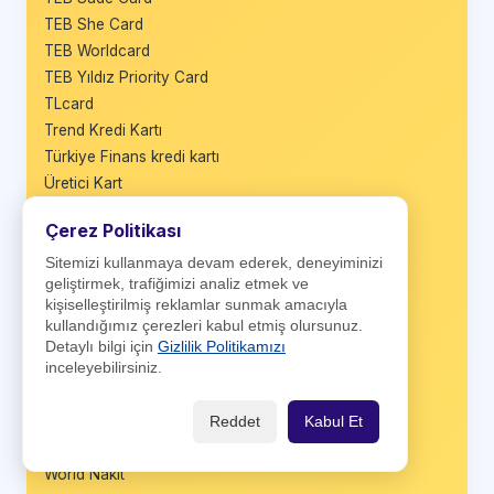
TEB She Card
TEB Worldcard
TEB Yıldız Priority Card
TLcard
Trend Kredi Kartı
Türkiye Finans kredi kartı
Üretici Kart
Vadematik Kart
Çerez Politikası
VakıfBank BusinessCard
VakıfBank Platinum Plus
Sitemizi kullanmaya devam ederek, deneyiminizi
geliştirmek, trafiğimizi analiz etmek ve
Vakıfbank TercihKart
kişiselleştirilmiş reklamlar sunmak amacıyla
VakıfBank Worldcard
kullandığımız çerezleri kabul etmiş olursunuz.
Wings
Detaylı bilgi için
Gizlilik Politikamızı
inceleyebilirsiniz.
Wings Black
Wings Business
Wings Private
Reddet
Kabul Et
World Business
World Nakit