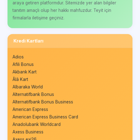
araya getiren platformdur. Sitemizde yer alan bilgiler
tanıtım amaçlı olup her hakkı mahfuzdur. Teyit için
firmalarla iletişime geçiniz.
Kredi Kartları
Adios
Afili Bonus
Akbank Kart
Âlâ Kart
Albaraka World
Alternatifbank Bonus
Alternatifbank Bonus Business
American Express
American Express Business Card
Anadolubank Worldcard
Axess Business
Axess exi26