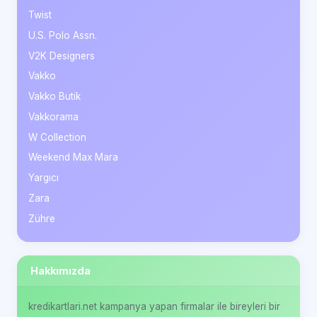
Twist
U.S. Polo Assn.
V2K Designers
Vakko
Vakko Butik
Vakkorama
W Collection
Weekend Max Mara
Yargıcı
Zara
Zühre
Hakkımızda
kredikartlari.net kampanya yapan firmalar ile bireyleri bir