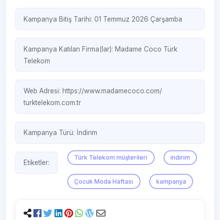
Kampanya Bitiş Tarihi: 01 Temmuz 2026 Çarşamba
Kampanya Katılan Firma(lar):
Madame Coco
Türk
Telekom
Web Adresi:
https://www.madamecoco.com/
turktelekom.com.tr
Kampanya Türü:
İndirim
Türk Telekom müşterileri
indirim
Etiketler:
Çocuk Moda Haftası
kampanya