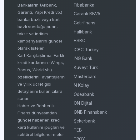
Fibabanka
Bankaların (Akbank,
Garanti, Yapı Kredi vb.)
Garanti BBVA
banka bazlı veya kart
Getirfinans
bazlı sunduğu puan,
Halkbank
taksit ve indirim
HSBC
kampanyalarını güncel
olarak listeler.
ICBC Turkey
Kart Karşılaştırma: Farklı
ING Bank
kredi kartlarının (Wings,
Kuveyt Türk
Bonus, World vb.)
Mastercard
özelliklerini, avantajlarını
ve yıllık ücret gibi
N Kolay
detaylarını kullanıcılara
Odeabank
sunar.
ON Dijital
Haber ve Rehberlik:
QNB Finansbank
Finans dünyasından
güncel haberler, kredi
Şekerbank
kartı kullanım ipuçları ve
TEB
sektörel bilgilendirmeler
TROY