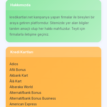
Hakkımızda
kredikartlari.net kampanya yapan firmalar ile bireyleri bir
araya getiren platformdur. Sitemizde yer alan bilgiler
tanıtım amaçlı olup her hakkı mahfuzdur. Teyit için
firmalarla iletişime geçiniz.
Kredi Kartları
Adios
Afili Bonus
Akbank Kart
Âlâ Kart
Albaraka World
Alternatifbank Bonus
Alternatifbank Bonus Business
American Express