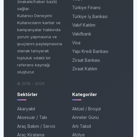
(makale/haber bazlı)
Türkiye Finans
sağlar.
Kullanıcı Deneyimi:
Türkiye İş Bankası
Kullanıcıların kartlar ve
Vakıf Katılım
kampanyalar hakkında
Vakıfbank
yorum yapmasına ve
Visa
ipuçlarını paylaşmasına
olanak tanıyarak
Yapı Kredi Bankası
topluluk odaklı bir
Ziraat Bankası
referans kaynağı
Ziraat Katılım
oluşturur.
© 2018 - 2026
Sektörler
Kategoriler
Akaryakıt
Aktüel / Broşür
Aksesuar / Takı
Anneler Günü
Araç Bakım / Servis
Artı Taksit
Araç Kiralama
Atölye