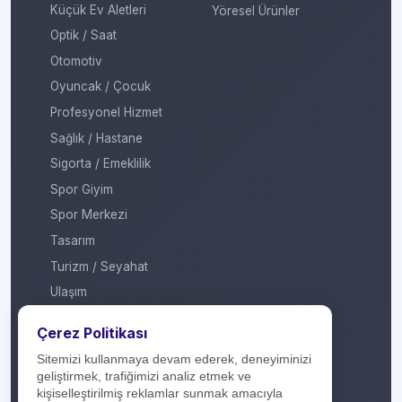
Küçük Ev Aletleri
Yöresel Ürünler
Optik / Saat
Otomotiv
Oyuncak / Çocuk
Profesyonel Hizmet
Sağlık / Hastane
Sigorta / Emeklilik
Spor Giyim
Spor Merkezi
Tasarım
Turizm / Seyahat
Ulaşım
Veteriner / Pet Shop
Çerez Politikası
Yapı Marketi
Sitemizi kullanmaya devam ederek, deneyiminizi
Yurt Dışı / Duty Free
geliştirmek, trafiğimizi analiz etmek ve
kişiselleştirilmiş reklamlar sunmak amacıyla
Hakkımızda