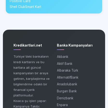
Positive Card
Shell ClubSmart Kart
Kredikartlari.net
Banka Kampanyaları
Türkiye'deki bankaların
Akbank
kredi kartlarını ve bu
Aktif Bank
kartlara ait güncel
Albaraka Türk
kampanyaları bir araya
AlternatifBank
getiren, karşılaştırma ve
bilgilendirme odaklı bir
Anadolubank
finansal içerik
Burgan Bank
platformudur.
Denizbank
Kısaca şu işleri yapar:
Enpara
Kampanya Takibi: