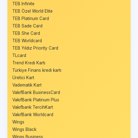
TEB Infinite
TEB Özel World Elite
TEB Platinum Card
TEB Sade Card
TEB She Card
TEB Worldcard
TEB Yıldız Priority Card
TLcard
Trend Kredi Kartı
Türkiye Finans kredi kartı
Üretici Kart
Vadematik Kart
VakıfBank BusinessCard
VakıfBank Platinum Plus
Vakıfbank TercihKart
VakıfBank Worldcard
Wings
Wings Black
Wings Business