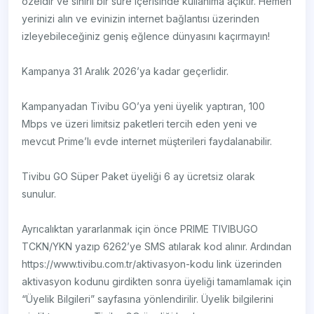
özeldir ve sınırlı bir süre içerisinde kullanıma açıktır. Hemen
yerinizi alın ve evinizin internet bağlantısı üzerinden
izleyebileceğiniz geniş eğlence dünyasını kaçırmayın!
Kampanya 31 Aralık 2026’ya kadar geçerlidir.
Kampanyadan Tivibu GO’ya yeni üyelik yaptıran, 100
Mbps ve üzeri limitsiz paketleri tercih eden yeni ve
mevcut Prime’lı evde internet müşterileri faydalanabilir.
Tivibu GO Süper Paket üyeliği 6 ay ücretsiz olarak
sunulur.
Ayrıcalıktan yararlanmak için önce PRIME TIVIBUGO
TCKN/YKN yazıp 6262’ye SMS atılarak kod alınır. Ardından
https://www.tivibu.com.tr/aktivasyon-kodu link üzerinden
aktivasyon kodunu girdikten sonra üyeliği tamamlamak için
“Üyelik Bilgileri” sayfasına yönlendirilir. Üyelik bilgilerini