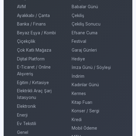
AVM
Babalar Günü
Ayakkabı / Çanta
Çekiliş
Banka / Finans
Çekiliş Sonucu
Beyaz Eşya / Kombi
Efsane Cuma
Çiçekçilik
Festival
Çok Katlı Mağaza
Garaj Günleri
Dijital Platform
Hediye
E-Ticaret / Online
İmza Günü / Söyleşi
Alışveriş
İndirim
Eğitim / Kırtasiye
Kadınlar Günü
Elektrikli Araç Şarj
Kermes
İstasyonu
Kitap Fuarı
Elektronik
Konser / Sergi
Enerji
Kredi
Ev Tekstili
Mobil Ödeme
Genel