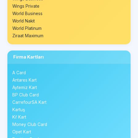
Wings Private
World Business
World Nakit
World Platinum
Ziraat Maximum
Firma Kartları
A Card
Antares Kart
Aytemiz Kart
BP Club Card
CarrefourSA Kart
Kartuş
Ki! Kart
Money Club Card
Opet Kart