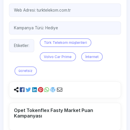
Web Adresi:
turktelekom.com.tr
Kampanya Türü:
Hediye
Türk Telekom müşterileri
Etiketler:
Volvo Car Prime
İnternet
ücretsiz
Opet Tokenflex Fasty Market Puan
Kampanyası